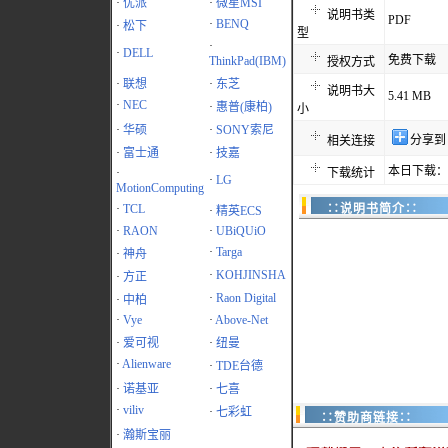
·
优派
·
微星MSI
说明书类
PDF
·
BENQ
·
松下
型
·
·
DELL
免费下载
ThinkPad(IBM)
授权方式
·
联想
·
东芝
说明书大
5.41 MB
·
NEC
·
惠普(康柏)
小
·
华硕
·
SONY索尼
分享到
相关连接
·
富士通
·
技嘉
本日下载：4
·
下载统计
·
LG
MotionComputing
·
TCL
∷说明书简介∷
·
精英ECS
·
RAON
·
UBiQUiO
·
Targa
·
神舟
·
KOHJINSHA
·
方正
·
Raon Digital
·
中柏
·
Vye
·
Above-Net
·
爱可视
·
纽曼
·
Alienware
·
TDE台德
·
诺基亚
·
七喜
·
viliv
·
七彩虹
∷赞助商链接∷
·
瀚斯宝丽