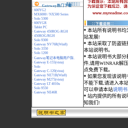
Gateway热门下载
·
600YG2
·
MX6000 / NX500 Series
·
Solo 5300
·
600YGR
∷下载说明∷
·
Tablet PC
*
本站所有说明书均
·
Gateway 450ROG-RGH
·
450ROG/RGH
站发展!
·
Solo 9300
*
本站采取了防盗链
·
Gateway NV76R(Win8)
·
Solo 3350
本站说明书。
·
Solo 1200
*
本站说明书大部分都为
·
Gateway笔记本电脑用户指..
·
Gateway E-155(vista)
件,请用WINRAR解压
·
Solo
点免费下载。
·
Gateway C-120(vista)
·
Gateway NE71B(Win8)
*
如果您发现该说明
·
Gateway M275(vista)
不能下载,请进入本
·
Gateway LT 4010u
·
Solo 9550
可以申请本站
说明书
·
Gateway NE46R
*
站内提供的所有说
知我们!