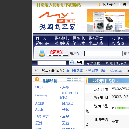
说明书库
关
首 页
数码相机
摄 像 机
数码影音
打 印 机
说明书库
移动电话
笔 记 本
掌上无线
扫 描 仪
专题连接：
智能手机专题 |
您当前的位置：
说明书之家
->
笔记本电脑
->
Gateway
-> 
品牌导航
∷说明书名称
·
OQO
·
海尔
Win9X/Win
运行环境
·
NETBOOK-
·
Gateway
2006/2/15 2
BTO
整理时间
·
ACER
·
MiTAC
说明书星
·
Apple
·
长城
级
·
清华紫光
·
三星
说明书语
英文
·
夏新
·
夏普
言