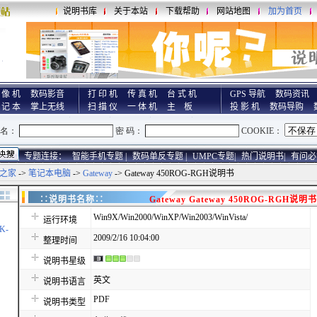
说明书库
关于本站
下载帮助
网站地图
加为首页
 像 机
数码影音
打 印 机
传 真 机
台 式 机
GPS 导航
数码资讯
 记 本
掌上无线
扫 描 仪
一 体 机
主 板
投 影 机
数码导购
专题连接：
智能手机专题 |
数码单反专题 |
UMPC专题|
热门说明书|
有问必
之家
->
笔记本电脑
->
Gateway
-> Gateway 450ROG-RGH说明书
∷说明书名称∷
Gateway Gateway 450ROG-RGH说明书
Win9X/Win2000/WinXP/Win2003/WinVista/
运行环境
K-
2009/2/16 10:04:00
整理时间
说明书星级
英文
说明书语言
PDF
说明书类型