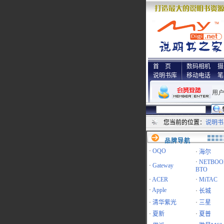
首 页
数码相机
摄
说明书库
移动电话
笔
您当前的位置：
说明书
品牌导航
·
OQO
·
海尔
·
NETBOO
·
Gateway
BTO
·
ACER
·
MiTAC
·
Apple
·
长城
·
清华紫光
·
三星
·
夏新
·
夏普