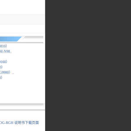
9810）
M-N98..
0）
F9160）
60）
G9980）..
10）
0ROG-RGH 说明书下载页面