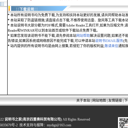
∷下载说明∷
*
本站所有说明书均为免费下载,为支持和扶持本站更好的发展,请共同帮助本站发
*
本站采取了防盗链措施,请直接点击下载,不推荐使用迅雷、旋风等工具下载本
*
本站说明书大部分都为PDF格式,需要Adobe Reader工具打开,如果为压缩文件,请用
Reader和WINRAR可以到本站首页或软件下载站点免费下载。
*
如果您发现该说明书不能下载,请先参阅本站
网站帮助
解决设置问题,如果还不
告错误;如果因系统或网络原因不能完成下载,可以申请本站
说明书EMAIL服务
(
*
站内提供的所有说明书均是由网上搜集,若侵犯了你的版权利益,
敬请来信
通知我
关于本站
|
网站地图
|
友情链接
|
下
022
说明书之家(南京四重奏科贸有限公司)
All Rights Reserved
035679号-2
技术支持与报障：mydigi@163.com