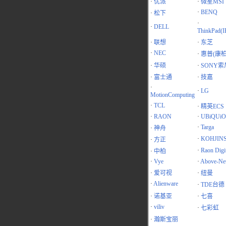
·
优派
·
微星MSI
·
BENQ
·
松下
·
·
DELL
ThinkPad(
·
联想
·
东芝
·
NEC
·
惠普(康柏
·
华硕
·
SONY索
·
富士通
·
技嘉
·
·
LG
MotionComputing
·
TCL
·
精英ECS
·
RAON
·
UBiQUiO
·
Targa
·
神舟
·
KOHJIN
·
方正
·
Raon Digit
·
中柏
·
Vye
·
Above-Ne
·
爱可视
·
纽曼
·
Alienware
·
TDE台德
·
诺基亚
·
七喜
·
viliv
·
七彩虹
·
瀚斯宝丽