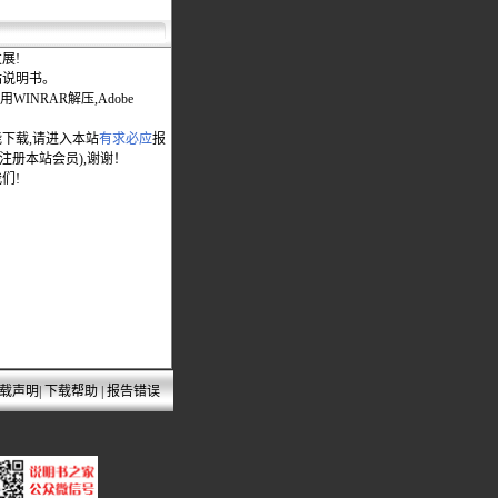
展!
站说明书。
WINRAR解压,Adobe
能下载,请进入本站
有求必应
报
先注册本站会员),谢谢！
们!
载声明
|
下载帮助
|
报告错误