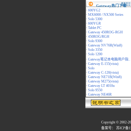
Gateway热门下载
·
600YG2
·
MX6000 / NX500 Series
·
Solo 5300
·
600YGR
·
Tablet PC
·
Gateway 450ROG-RGH
·
450ROG/RGH
·
Solo 9300
·
Gateway NV76R(Win8)
·
Solo 3350
·
Solo 1200
·
Gateway笔记本电脑用户指..
·
Gateway E-155(vista)
·
Solo
·
Gateway C-120(vista)
·
Gateway NE71B(Win8)
·
Gateway M275(vista)
·
Gateway LT 4010u
·
Solo 9550
·
Gateway NE46R
Copyright © 2002-2
备案号：
苏ICP备15