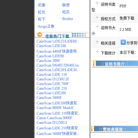
说明书类
·
尼康
·
联想
PDF
型
·
虹光
·
哈苏
免费下载
·
Brother
授权方式
·
松下
·
Arogx立象
说明书大
2.2 MB
小
佳能热门下载
·
CanoScan LiDE25/LiDE60..
分享到
相关连接
·
CanoScan LiDE100
·
CanoScan 4400F快速使用..
本日下载：4
下载统计
·
CanoScan LiDE90
·
CanoScan 3000
∷说明书简介∷
·
CanoScan D646U/D646Uex..
·
CanoScan LiDE20/LiDE30..
·
CanoScan LiDE 110
·
CanoScan D1250U2F
·
CanoScan LiDE 700F
·
CanoScan LiDE 210
·
CanoScan LiDE200
·
CanoScan 5600F
·
CanoScan LiDE100快速安..
·
CanoScan 9000F MarkII
·
CanoScan LiDE 110快速安..
·
Canon CanoScan 9000F
·
CanoScan D1250U2
·
CanoScan LiDE 210快速安..
∷赞助商链接∷
·
CanoScan 5600F快速安装..