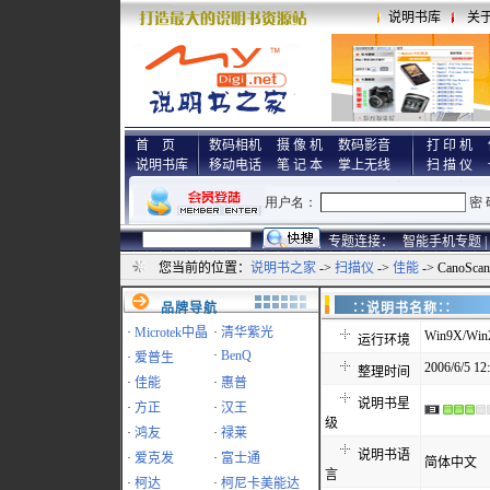
说明书库
关
首 页
数码相机
摄 像 机
数码影音
打 印 机
说明书库
移动电话
笔 记 本
掌上无线
扫 描 仪
专题连接：
智能手机专题 |
您当前的位置：
说明书之家
->
扫描仪
->
佳能
-> CanoSc
品牌导航
∷说明书名称
·
Microtek中晶
·
清华紫光
Win9X/Win
运行环境
·
BenQ
·
爱普生
2006/6/5 12
整理时间
·
佳能
·
惠普
说明书星
·
方正
·
汉王
级
·
鸿友
·
禄莱
说明书语
·
爱克发
·
富士通
简体中文
言
·
柯达
·
柯尼卡美能达