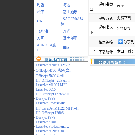
说明书类
·
利盟
·
柯达
PDF
型
·
松下
·
富士施乐
免费下载
授权方式
·
SAGEM萨基
·
OKI
姆
说明书大
2.32 MB
·
飞利浦
·
理光
小
·
方正
·
基士得耶
分享到
相关连接
·
AURORA震
·
奔图
旦
本日下载：4
下载统计
惠普热门下载
∷说明书简介∷
·
LaserJet 3050/3052/305..
·
Officejet 4300 系列(含..
·
Officejet 5600系列
·
HP Officejet 4255 All-..
·
LaserJet M1005 MFP
·
LaserJet 3015
·
HP Officejet J5788 All..
·
Deskjet F388
·
LaserJet Professional ..
·
HP LaserJet M1522 MFP用..
·
HP Officejet J3606
·
Deskjet F378
·
LaserJet 3200
·
LaserJet Professional ..
·
LaserJet 3020/3030