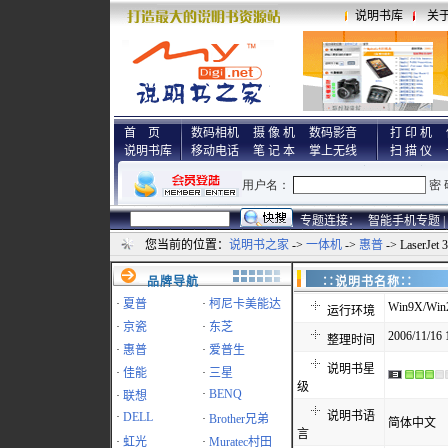
说明书库
关
首 页
数码相机
摄 像 机
数码影音
打 印 机
说明书库
移动电话
笔 记 本
掌上无线
扫 描 仪
专题连接：
智能手机专题 |
您当前的位置：
说明书之家
->
一体机
->
惠普
-> LaserJe
品牌导航
∷说明书名称
·
夏普
·
柯尼卡美能达
Win9X/Win
运行环境
·
京瓷
·
东芝
2006/11/16 
整理时间
·
惠普
·
爱普生
说明书星
·
佳能
·
三星
级
·
BENQ
·
联想
说明书语
·
DELL
·
Brother兄弟
简体中文
言
·
虹光
·
Muratec村田