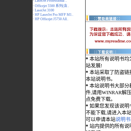
·
LaserJet Professional ..
·
Officejet 5500 系列(含..
·
LaserJet 3100
·
HP LaserJet Pro MFP M1..
·
HP Officejet J5750 All..
∷赞助商链接∷
∷下载说明∷
*
本站所有说明书均
站发展!
*
本站采取了防盗链
本站说明书。
*
本站说明书大部分都为
件,请用WINRAR解压
点免费下载。
*
如果您发现该说明
不能下载,请进入本
可以申请本站
说明书
*
站内提供的所有说