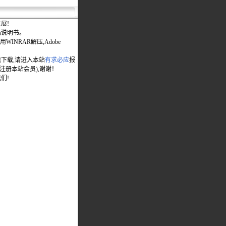
展!
站说明书。
WINRAR解压,Adobe
能下载,请进入本站
有求必应
报
先注册本站会员),谢谢！
们!