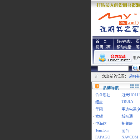
首 页
数码相机
摄
说明书库
移动电话
笔
您当前的位置：
说明书
品牌导航
·
合众思壮
·
冠天HOLU
·
TRULY
·
纽曼
·
华硕
·
宇达电通(
·
索骥
·
城际通
·
中海达
·
拓普康
·
TomTom
·
丽台
·
PAPAGO
·
NAVCOM