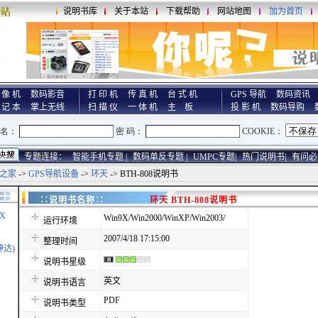
说明书库
关于本站
下载帮助
网站地图
加为首页
 像 机
数码影音
打 印 机
传 真 机
台 式 机
GPS 导航
数码资讯
 记 本
掌上无线
扫 描 仪
一 体 机
主 板
投 影 机
数码导购
专题连接：
智能手机专题 |
数码单反专题 |
UMPC专题|
热门说明书|
有问必
之家
->
GPS导航设备
->
环天
-> BTH-808说明书
∷说明书名称∷
环天 BTH-808说明书
X
Win9X/Win2000/WinXP/Win2003/
运行环境
2007/4/18 17:15:00
整理时间
神达)
说明书星级
英文
说明书语言
PDF
说明书类型