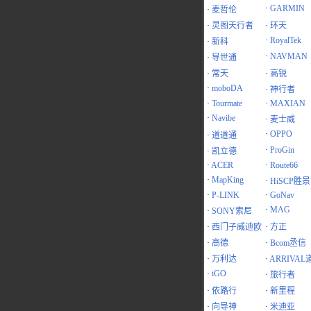
·
GARMIN
·
麦哲伦
·
灵图天行者
·
环天
·
RoyalTek
·
新科
·
NAVMAN
·
导世通
·
常天
·
高锐
·
moboDA
·
神行者
·
Tourmate
·
MAXIAN
·
Navibe
·
麦士威
·
OPPO
·
道道通
·
ProGin
·
凯立德
·
ACER
·
Route66
·
MapKing
·
HiSCP胜景
·
P-LINK
·
GoNav
·
MAG
·
SONY索尼
·
西门子威迪欧
·
方正
·
高德
·
Bcom丞信
·
万利达
·
ARRIVAL
·
iGO
·
旅行者
·
依路行
·
新里程
·
向导神
·
米迪亚