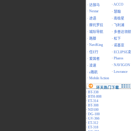
·
ACCO
·
达伽马
·
Nextar
·
慧翰
·
途语
·
南极星
·
摩托罗拉
·
飞利浦
·
城际导航
·
多普达领
·
路滕
·
松下
·
NaviKing
·
诺基亚
·
任E行
·
ECLIPSE
·
Pharos
·
爱国者
·
NAVIGON
·
凌速
·
Lowrance
·
e路航
·
Mobile Action
环天热门下载
·
BT-338
·
BTH-808
·
ET-314
·
BT-308
·
ND100
·
DG-100
·
GV-366
·
ET-312
·
ET-318