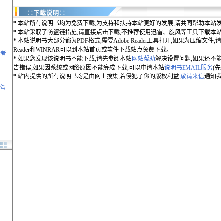
∷下载说明∷
*
本站所有说明书均为免费下载,为支持和扶持本站更好的发展,请共同帮助本站发
*
本站采取了防盗链措施,请直接点击下载,不推荐使用迅雷、旋风等工具下载本
*
本站说明书大部分都为PDF格式,需要Adobe Reader工具打开,如果为压缩文件,请用
Reader和WINRAR可以到本站首页或软件下载站点免费下载。
航者
*
如果您发现该说明书不能下载,请先参阅本站
网站帮助
解决设置问题,如果还不
告错误;如果因系统或网络原因不能完成下载,可以申请本站
说明书EMAIL服务
(
*
站内提供的所有说明书均是由网上搜集,若侵犯了你的版权利益,
敬请来信
通知我
凌驾