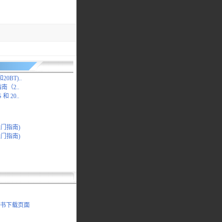
和20BT)..
指南（2..
 和 20..
速入门指南)
速入门指南)
说明书下载页面