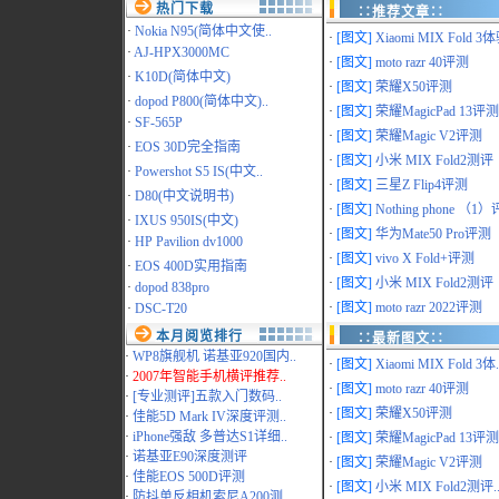
热门下载
∷推荐文章∷
·
Nokia N95(简体中文使..
·
[图文]
Xiaomi MIX Fold 3体
·
AJ-HPX3000MC
·
[图文]
moto razr 40评测
·
K10D(简体中文)
·
[图文]
荣耀X50评测
·
dopod P800(简体中文)..
·
[图文]
荣耀MagicPad 13评测
·
SF-565P
·
[图文]
荣耀Magic V2评测
·
EOS 30D完全指南
·
[图文]
小米 MIX Fold2测评
·
Powershot S5 IS(中文..
·
[图文]
三星Z Flip4评测
·
D80(中文说明书)
·
[图文]
Nothing phone （1）评
·
IXUS 950IS(中文)
·
[图文]
华为Mate50 Pro评测
·
HP Pavilion dv1000
·
[图文]
vivo X Fold+评测
·
EOS 400D实用指南
·
[图文]
小米 MIX Fold2测评
·
dopod 838pro
·
[图文]
moto razr 2022评测
·
DSC-T20
本月阅览排行
∷最新图文∷
·
WP8旗舰机 诺基亚920国内..
·
[图文]
Xiaomi MIX Fold 3体.
·
2007年智能手机横评推荐..
·
[图文]
moto razr 40评测
·
[专业测评]五款入门数码..
·
[图文]
荣耀X50评测
·
佳能5D Mark IV深度评测..
·
iPhone强敌 多普达S1详细..
·
[图文]
荣耀MagicPad 13评测.
·
诺基亚E90深度测评
·
[图文]
荣耀Magic V2评测
·
佳能EOS 500D评测
·
[图文]
小米 MIX Fold2测评.
·
防抖单反相机索尼A200测..