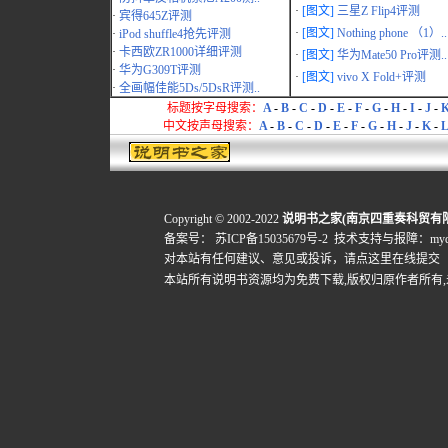
·
[图文]
三星Z Flip4评测
·
宾得645Z评测
·
[图文]
Nothing phone （1）..
·
iPod shuffle4抢先评测
·
卡西欧ZR1000详细评测
·
[图文]
华为Mate50 Pro评测..
·
华为G309T评测
·
[图文]
vivo X Fold+评测
·
全画幅佳能5Ds/5DsR评测..
标题按字母搜索：
A
-
B
-
C
-
D
-
E
-
F
-
G
-
H
-
I
-
J
-
中文按声母搜索：
A
-
B
-
C
-
D
-
E
-
F
-
G
-
H
-
J
-
K
-
L
Copyright © 2002-2022
说明书之家(南京四重奏科贸有
备案号：
苏ICP备15035679号-2
技术支持与报障：mydigi
对本站有任何建议、意见或投诉，
请点这里在线提交
本站所有说明书资源均为免费下载,版权归原作者所有