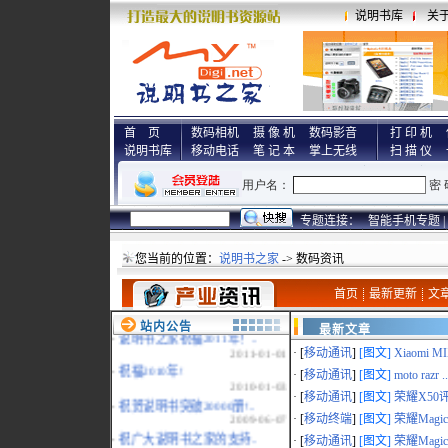
说明书库
关
首 页
数码相机
摄 像 机
数码影音
打 印 机
说明书库
移动电话
笔 记 本
掌上无线
扫 描 仪
专题连接：
智能手机专题 |
您当前的位置：
说明书之家
-> 数码资讯
首页
最新更新
文
站内公告
最新文章
·
说明书之家祝福2011年！..
2011-01-01
· [
移动通讯
]
[图文]
Xiaomi MI
·
祝福2010年!
· [
移动通讯
]
[图文]
moto razr ..
2010-01-03
· [
移动通讯
]
[图文]
荣耀X50评
·
祝贺说明书突破20000册!..
2009-06-07
· [
移动终端
]
[图文]
荣耀MagicP
·
祝广大说明书之家的支持..
· [
移动通讯
]
[图文]
荣耀Magic 