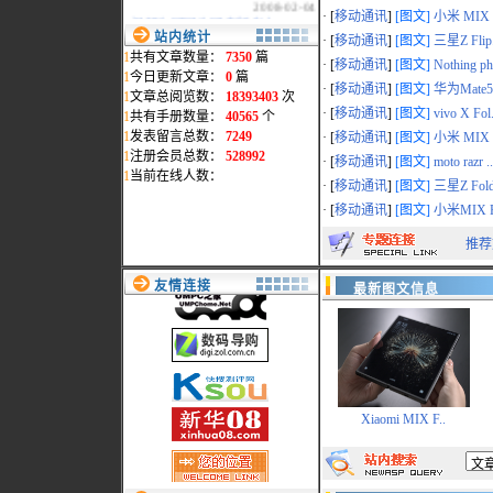
2008-02-04
· [
移动通讯
]
[图文]
小米 MIX F
·
祝贺淘团网淘团专版发布..
站内统计
2007-10-19
· [
移动通讯
]
[图文]
三星Z Flip.
1
共有文章数量：
7350
篇
·
www.myreadme.com新域名..
· [
移动通讯
]
[图文]
Nothing ph
2007-07-02
1
今日更新文章：
0
篇
· [
移动通讯
]
[图文]
华为Mate50
·
本站统一采用www.mydigi..
1
文章总阅览数：
18393403
次
2007-02-15
· [
移动通讯
]
[图文]
vivo X Fol.
1
共有手册数量：
40565
个
·
地震影响，部分页面打开..
1
发表留言总数：
7249
· [
移动通讯
]
[图文]
小米 MIX F
2006-12-29
1
注册会员总数：
528992
· [
移动通讯
]
[图文]
moto razr ..
·
会员删除通告
1
当前在线人数：
2006-11-14
· [
移动通讯
]
[图文]
三星Z Fold
·
过节了,给本站添"色"
· [
移动通讯
]
[图文]
小米MIX F
2006-09-28
·
网络维护公告
推荐
2006-09-19
·
最新添加松下数码相机和..
友情连接
最新图文信息
2006-09-10
Xiaomi MIX F..