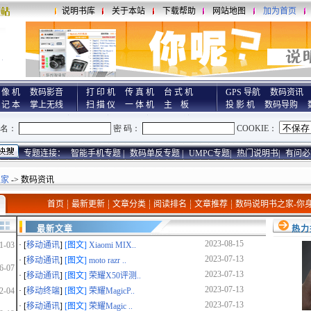
说明书库
关于本站
下载帮助
网站地图
加为首页
 像 机
数码影音
打 印 机
传 真 机
台 式 机
GPS 导航
数码资讯
 记 本
掌上无线
扫 描 仪
一 体 机
主 板
投 影 机
数码导购
专题连接：
智能手机专题 |
数码单反专题 |
UMPC专题|
热门说明书|
有问必
之家
-> 数码资讯
首页
最新更新
文章分类
阅读排名
文章推荐
数码说明书之家-你
1-01
最新文章
热力
1-03
2023-08-15
· [
移动通讯
]
[图文]
Xiaomi MIX..
2023-07-13
· [
移动通讯
]
[图文]
moto razr ..
6-07
2023-07-13
· [
移动通讯
]
[图文]
荣耀X50评测..
2-04
2023-07-13
· [
移动终端
]
[图文]
荣耀MagicP..
2023-07-13
· [
移动通讯
]
[图文]
荣耀Magic ..
0-19