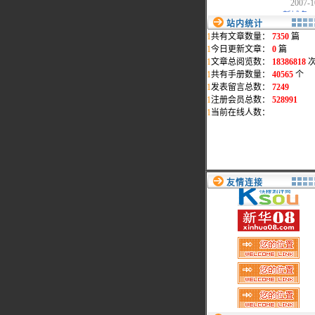
·
www.myreadme.com新域名..
2007-0
站内统计
·
本站统一采用www.mydigi..
1
共有文章数量：
7350
篇
2007-0
1
今日更新文章：
0
篇
·
地震影响，部分页面打开..
1
文章总阅览数：
18386818
2006-1
1
共有手册数量：
40565
个
·
会员删除通告
1
发表留言总数：
7249
2006-1
1
注册会员总数：
528991
·
过节了,给本站添"色"
1
当前在线人数：
2006-0
·
网络维护公告
2006-0
·
最新添加松下数码相机和..
2006-0
友情连接