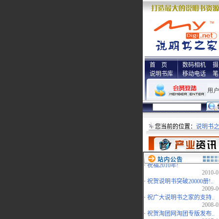
首 页
数码相机
摄
说明书库
移动电话
笔
您当前的位置：
说明书
·
说明书之家祝福2011年！..
2011-0
站内公告
·
祝福2010年!
2010-0
·
祝贺说明书突破20000册!..
2009-0
·
祝广大说明书之家的支持..
2008-0
·
祝贺淘团网淘团专版发布..
2007-1