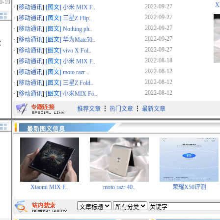
X
2022-09-27
· [
移动通讯
]
[图文]
小米 MIX F..
7-02
2022-09-27
· [
移动通讯
]
[图文]
三星Z Flip..
2022-09-27
· [
移动通讯
]
[图文]
Nothing ph..
2-15
2022-09-27
· [
移动通讯
]
[图文]
华为Mate50..
次
2-29
2022-09-27
· [
移动通讯
]
[图文]
vivo X Fol..
2022-08-18
· [
移动通讯
]
[图文]
小米 MIX F..
1-14
2022-08-12
· [
移动通讯
]
[图文]
moto razr ..
9-28
2022-08-12
· [
移动通讯
]
[图文]
三星Z Fold..
2022-08-12
· [
移动通讯
]
[图文]
小米MIX Fo..
9-19
推荐文章
┇
热门文章
┇
最新文章
9-10
最新图文信息
Xiaomi MIX F..
moto razr 40..
荣耀X50评测