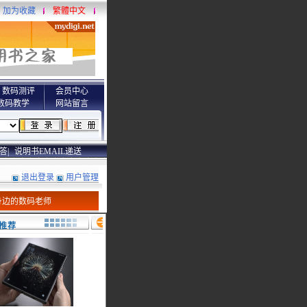
加为收藏
繁體中文
数码测评
会员中心
数码教学
网站留言
答|
说明书EMAIL递送
退出登录
用户管理
身边的数码老师
推荐