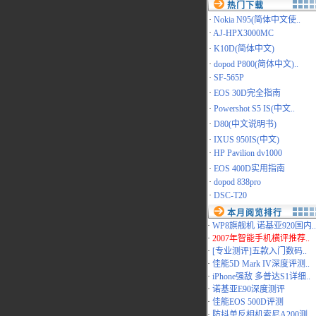
热门下载
·
Nokia N95(简体中文使..
·
AJ-HPX3000MC
·
K10D(简体中文)
·
dopod P800(简体中文)..
·
SF-565P
·
EOS 30D完全指南
·
Powershot S5 IS(中文..
·
D80(中文说明书)
·
IXUS 950IS(中文)
·
HP Pavilion dv1000
·
EOS 400D实用指南
·
dopod 838pro
·
DSC-T20
本月阅览排行
·
WP8旗舰机 诺基亚920国内..
·
2007年智能手机横评推荐..
·
[专业测评]五款入门数码..
·
佳能5D Mark IV深度评测..
·
iPhone强敌 多普达S1详细..
·
诺基亚E90深度测评
·
佳能EOS 500D评测
·
防抖单反相机索尼A200测..