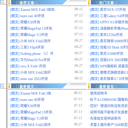
∷推荐文章∷
∷热门文章∷
08-15
·
[图文]
Xiaomi MIX Fold 3体验..
·
[图文]
索尼NEX-5T评测
07-13
·
[图文]
moto razr 40评测
·
[图文]
三星Galaxy S4评测
07-13
·
[图文]
荣耀X50评测
·
[图文]
OPPO N1详细评测
07-13
·
[图文]
荣耀MagicPad 13评测
·
[图文]
深度解析苹果iPhone 
07-13
·
[图文]
荣耀Magic V2评测
·
[图文]
索尼LT26ii评测
09-27
·
[图文]
小米 MIX Fold2测评
·
[图文]
索尼微单A6000评
09-27
·
[图文]
三星Z Flip4评测
·
[图文]
佳能5D Mark II评
09-27
·
[图文]
Nothing phone （1）评..
·
[图文]
索尼A5000评测
09-27
·
[图文]
华为Mate50 Pro评测
·
[图文]
佳能EOS 50D详
09-27
·
[图文]
vivo X Fold+评测
·
[图文]
WP8旗舰机 诺基亚9
08-18
·
[图文]
小米 MIX Fold2测评
·
[图文]
便携式旗舰佳能G10
08-12
·
[图文]
moto razr 2022评测
·
[图文]
索尼微单A7 II评测
∷最新图文∷
∷最新留言∷
08-15
·
[图文]
Xiaomi MIX Fold 3体..
·
使用说明书
07-13
·
[图文]
moto razr 40评测
·
松下AJ-D800AMC摄像机
07-13
·
[图文]
荣耀X50评测
·
您好！想请问有没有洗衣机
07-13
·
[图文]
荣耀MagicPad 13评测..
·
说明书能不能电子化或者简
07-13
·
[图文]
荣耀Magic V2评测
·
先锋组合音响说明书
09-27
·
[图文]
小米 MIX Fold2测评..
·
求富士施乐新产3560机型