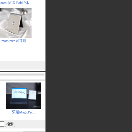
iaomi MIX Fold 3体..
moto razr 40评测
荣耀MagicPad..