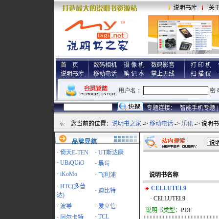
说明书库
关
首 页
数码相机
摄 像 机
数码影音
打 印 机
说明书库
移动电话
笔 记 本
掌上无线
扫 描 仪
专题连接：
智能手机专题 |
您当前的位置：
说明书之家
->
移动电话
->
乐讯
-> 说明
品牌导航
·
倚天E-TEN
·
UT斯达康
·
UBiQUiO
·
黑莓
·
iKoMo
·
飞利浦
说明书名称
·
HTC(多普
CELLUTEL9
·
迪比特
达)
· CELLUTEL9
·
波导
·
爱立信
说明书类型：
PDF
·
TCL
·
阿尔卡特