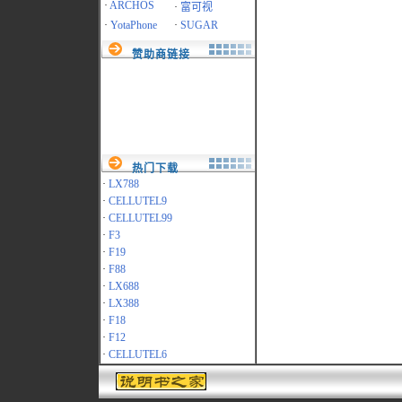
·
ARCHOS
·
富可视
·
YotaPhone
·
SUGAR
赞助商链接
热门下载
·
LX788
·
CELLUTEL9
·
CELLUTEL99
·
F3
·
F19
·
F88
·
LX688
·
LX388
·
F18
·
F12
·
CELLUTEL6