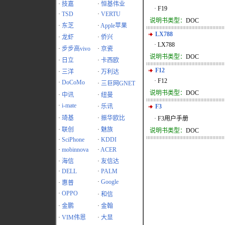
·
技嘉
·
恒基伟业
· F19
·
TSD
·
VERTU
说明书类型：
DOC
·
东芝
·
Apple苹果
LX788
·
龙虾
·
侨兴
· LX788
·
步步高vivo
·
京瓷
说明书类型：
DOC
·
日立
·
卡西欧
F12
·
三洋
·
万利达
· F12
·
DoCoMo
·
三巨网GNET
说明书类型：
DOC
·
中讯
·
纽曼
·
i-mate
·
乐讯
F3
·
琦基
·
振华欧比
· F3用户手册
·
联创
·
魅族
说明书类型：
DOC
·
SciPhone
·
KDDI
·
mobinnova
·
ACER
·
海信
·
友信达
·
DELL
·
PALM
·
Google
·
惠普
·
OPPO
·
和信
·
金鹏
·
金翰
·
VIM伟恩
·
大显