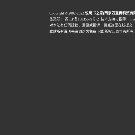
Copyright © 2002-2022
说明书之家(南京四重奏科贸有
备案号：
苏ICP备15035679号-2
技术支持与报障：mydigi
对本站有任何建议、意见或投诉，
请点这里在线提交
本站所有说明书资源均为免费下载,版权归原作者所有