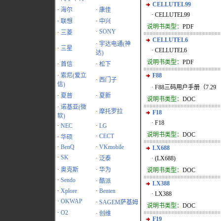
CELLUTEL99
·
海尔
·
康佳
· CELLUTEL99
·
联想
·
中兴
说明书类型：
PDF
·
SONY
·
三菱
CELLUTEL6
·
宇达电通(神
·
三星
· CELLUTEL6
达)
说明书类型：
PDF
·
首信
·
松下
·
索尼(爱立
F88
·
西门子
信)
· F88三码用户手册（7.29
·
夏普
·
夏新
说明书类型：
DOC
·
诺基亚(微
·
摩托罗拉
F18
软)
· F18
·
NEC
·
LG
说明书类型：
DOC
·
CECT
·
华硕
·
BenQ
·
VKmobile
LX688
·
SK
·
泛泰
· (LX688)
·
奥克斯
·
华为
说明书类型：
DOC
·
Sendo
·
酷派
LX388
·
Xplore
·
Benten
· LX388
·
OKWAP
·
SAGEM萨基姆
说明书类型：
DOC
·
O2
·
创维
F19