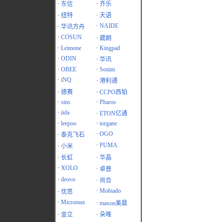
·
东信
·
齐乐
·
纽特
·
天语
·
NAIDE
·
华讯方舟
·
COSUN
·
葳朗
·
Leimone
·
Kingpad
·
ODIN
·
华讯
·
OBEE
·
Sonim
·
iNQ
·
港利通
·
德赛
·
CCPO西铂
·
sins
·
Pharos
·
iida
·
ETON亿通
·
leepoo
·
iorgane
·
OGO
·
泰克飞石
·
PUMA
·
小米
·
长虹
·
华晶
·
XOLO
·
卓普
·
deovo
·
尚合
·
Mobiado
·
优思
·
Micromax
·
maxon美晨
·
金立
·
朵唯