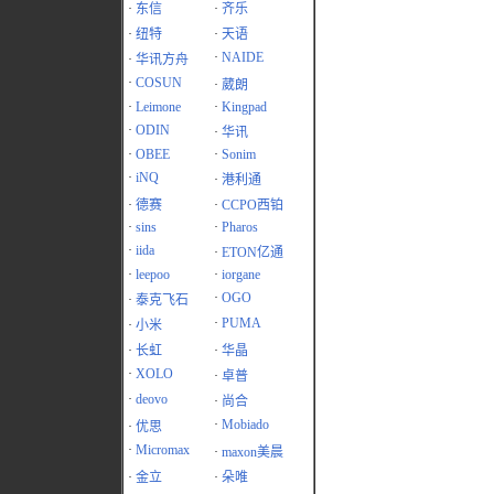
·
东信
·
齐乐
·
纽特
·
天语
·
NAIDE
·
华讯方舟
·
COSUN
·
葳朗
·
Leimone
·
Kingpad
·
ODIN
·
华讯
·
OBEE
·
Sonim
·
iNQ
·
港利通
·
德赛
·
CCPO西铂
·
sins
·
Pharos
·
iida
·
ETON亿通
·
leepoo
·
iorgane
·
OGO
·
泰克飞石
·
PUMA
·
小米
·
长虹
·
华晶
·
XOLO
·
卓普
·
deovo
·
尚合
·
Mobiado
·
优思
·
Micromax
·
maxon美晨
·
金立
·
朵唯