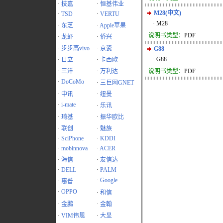
·
技嘉
·
恒基伟业
M28(中文)
·
TSD
·
VERTU
· M28
·
东芝
·
Apple苹果
说明书类型：
PDF
·
龙虾
·
侨兴
·
步步高vivo
·
京瓷
G88
· G88
·
日立
·
卡西欧
·
三洋
·
万利达
说明书类型：
PDF
·
DoCoMo
·
三巨网GNET
·
中讯
·
纽曼
·
i-mate
·
乐讯
·
琦基
·
振华欧比
·
联创
·
魅族
·
SciPhone
·
KDDI
·
mobinnova
·
ACER
·
海信
·
友信达
·
DELL
·
PALM
·
Google
·
惠普
·
OPPO
·
和信
·
金鹏
·
金翰
·
VIM伟恩
·
大显