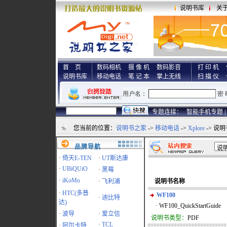
说明书库
关
首 页
数码相机
摄 像 机
数码影音
打 印 机
说明书库
移动电话
笔 记 本
掌上无线
扫 描 仪
专题连接：
智能手机专题 |
您当前的位置：
说明书之家
->
移动电话
->
Xplore
-> 说
品牌导航
·
倚天E-TEN
·
UT斯达康
·
UBiQUiO
·
黑莓
·
iKoMo
·
飞利浦
说明书名称
·
HTC(多普
WF100
·
迪比特
达)
· WF100_QuickStartGuide
·
波导
·
爱立信
说明书类型：
PDF
·
TCL
·
阿尔卡特