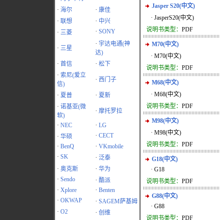
Jasper S20(中文)
·
海尔
·
康佳
· JasperS20(中文)
·
联想
·
中兴
说明书类型：
PDF
·
SONY
·
三菱
·
宇达电通(神
M70(中文)
·
三星
达)
· M70(中文)
·
首信
·
松下
说明书类型：
PDF
·
索尼(爱立
·
西门子
M68(中文)
信)
· M68(中文)
·
夏普
·
夏新
说明书类型：
PDF
·
诺基亚(微
·
摩托罗拉
软)
M98(中文)
·
NEC
·
LG
· M98(中文)
·
CECT
·
华硕
说明书类型：
PDF
·
BenQ
·
VKmobile
·
SK
·
泛泰
G18(中文)
·
奥克斯
·
华为
· G18
·
Sendo
·
酷派
说明书类型：
PDF
·
Xplore
·
Benten
G88(中文)
·
OKWAP
·
SAGEM萨基姆
· G88
·
O2
·
创维
说明书类型：
PDF