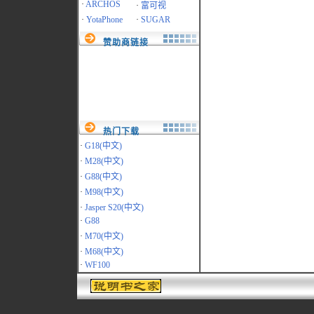
·
ARCHOS
·
富可视
·
YotaPhone
·
SUGAR
赞助商链接
热门下载
·
G18(中文)
·
M28(中文)
·
G88(中文)
·
M98(中文)
·
Jasper S20(中文)
·
G88
·
M70(中文)
·
M68(中文)
·
WF100