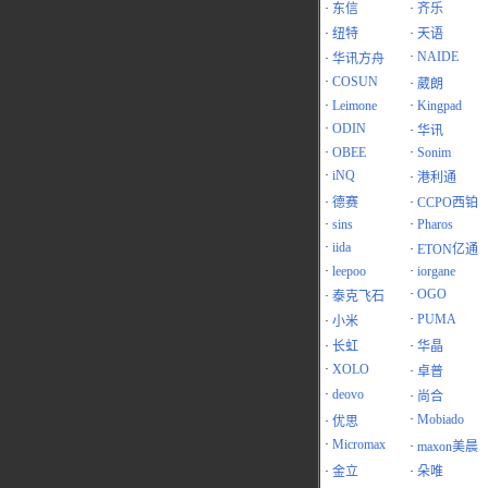
·
东信
·
齐乐
·
纽特
·
天语
·
NAIDE
·
华讯方舟
·
COSUN
·
葳朗
·
Leimone
·
Kingpad
·
ODIN
·
华讯
·
OBEE
·
Sonim
·
iNQ
·
港利通
·
德赛
·
CCPO西铂
·
sins
·
Pharos
·
iida
·
ETON亿通
·
leepoo
·
iorgane
·
OGO
·
泰克飞石
·
PUMA
·
小米
·
长虹
·
华晶
·
XOLO
·
卓普
·
deovo
·
尚合
·
Mobiado
·
优思
·
Micromax
·
maxon美晨
·
金立
·
朵唯