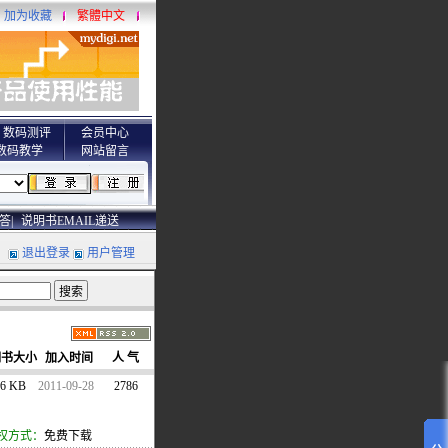
加为收藏
繁體中文
数码测评
会员中心
数码教学
网站留言
答|
说明书EMAIL递送
退出登录
用户管理
明书大小
加入时间
人 气
56 KB
2011-09-28
2786
权方式：
免费下载