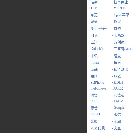
·
技嘉
·
恒基伟业
·
TSD
·
VERTU
·
东芝
·
Apple苹果
·
龙虾
·
侨兴
·
步步高vivo
·
京瓷
·
日立
·
卡西欧
·
三洋
·
万利达
·
DoCoMo
·
三巨网GNE
·
中讯
·
纽曼
·
i-mate
·
乐讯
·
琦基
·
振华欧比
·
联创
·
魅族
·
SciPhone
·
KDDI
·
mobinnova
·
ACER
·
海信
·
友信达
·
DELL
·
PALM
·
Google
·
惠普
·
OPPO
·
和信
·
金鹏
·
金翰
·
VIM伟恩
·
大显