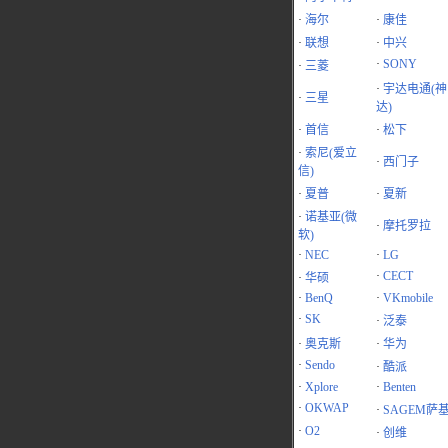
·
海尔
·
康佳
·
联想
·
中兴
·
SONY
·
三菱
·
宇达电通(神
·
三星
达)
·
首信
·
松下
·
索尼(爱立
·
西门子
信)
·
夏普
·
夏新
·
诺基亚(微
·
摩托罗拉
软)
·
NEC
·
LG
·
CECT
·
华硕
·
BenQ
·
VKmobile
·
SK
·
泛泰
·
奥克斯
·
华为
·
Sendo
·
酷派
·
Xplore
·
Benten
·
OKWAP
·
SAGEM萨
·
O2
·
创维