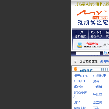
首 页
数码相机
摄
说明书库
移动电话
笔
您当前的位置：
说明书
品牌导航
·
倚天E-TEN
·
UT斯达康
·
UBiQUiO
·
黑莓
·
iKoMo
·
飞利浦
·
HTC(多普
·
迪比特
达)
·
波导
·
爱立信
·
TCL
·
阿尔卡特