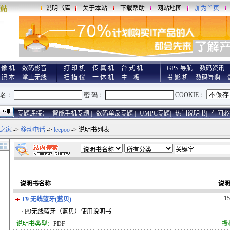
说明书库
关于本站
下载帮助
网站地图
加为首页
 像 机
数码影音
打 印 机
传 真 机
台 式 机
GPS 导航
数码资讯
 记 本
掌上无线
扫 描 仪
一 体 机
主 板
投 影 机
数码导购
专题连接：
智能手机专题 |
数码单反专题 |
UMPC专题|
热门说明书|
有问必
之家
->
移动电话
->
leepoo
-> 说明书列表
说明书名称
说
1
F9 无线蓝牙(蓝贝)
· F9无线蓝牙（蓝贝）使用说明书
说明书类型：
PDF
授