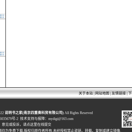
关于本站
|
网站地图
|
友情链接
|
下
022
说明书之家(南京四重奏科贸有限公司)
All Rights Reserved
035679号-2
技术支持与报障：mydigi@163.com
、意见或投诉，
请点这里在线提交
源均为免费下载,版权归原作者所有,未经授权禁止盗链、转载、复制或建立镜像.