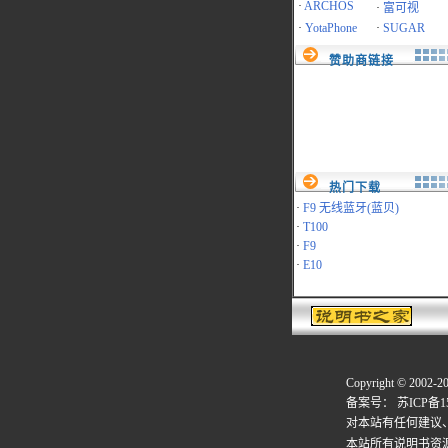
·
ARCHOS
·
富可视
·
YotaPhone
·
SUGAR
赞助商链接
热门下载
·
F9 无线蓝牙(蓝贝)
·
T100
·
F9
·
E10
Copyright © 2002-2
备案号：
苏ICP备15
对本站有任何建议
本站所有说明书资