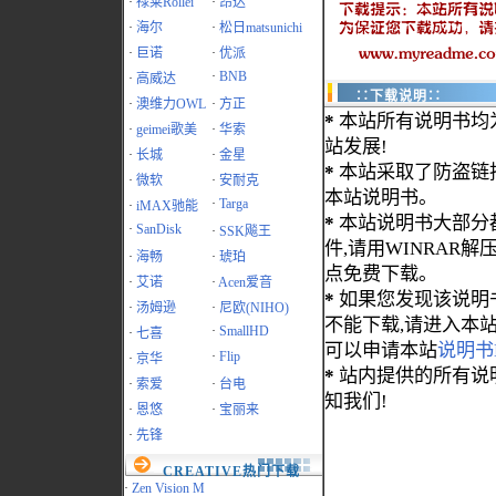
·
禄莱Rollei
·
昂达
·
海尔
·
松日matsunichi
·
巨诺
·
优派
·
BNB
·
高威达
∷下载说明∷
·
澳维力OWL
·
方正
*
本站所有说明书均
·
geimei歌美
·
华索
站发展!
·
长城
·
金星
*
本站采取了防盗链
·
微软
·
安耐克
本站说明书。
·
Targa
·
iMAX驰能
*
本站说明书大部分都为
·
SanDisk
·
SSK飚王
件,请用WINRAR解压
·
海畅
·
琥珀
点免费下载。
·
艾诺
·
Acen爱音
*
如果您发现该说明
·
汤姆逊
·
尼欧(NIHO)
不能下载,请进入本
·
SmallHD
·
七喜
可以申请本站
说明书
·
Flip
·
京华
*
站内提供的所有说
·
索爱
·
台电
知我们!
·
恩悠
·
宝丽来
·
先锋
CREATIVE热门下载
·
Zen Vision M