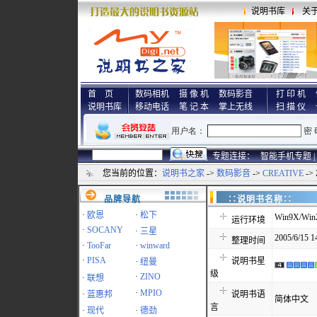
说明书库
关
首 页
数码相机
摄 像 机
数码影音
打 印 机
说明书库
移动电话
笔 记 本
掌上无线
扫 描 仪
专题连接：
智能手机专题 |
您当前的位置：
说明书之家
->
数码影音
->
CREATIVE
->
品牌导航
∷说明书名称
·
欧恩
·
松下
Win9X/Win
运行环境
·
SOCANY
·
三星
2005/6/15 1
整理时间
·
TooFar
·
winward
·
PISA
说明书星
·
纽曼
级
·
ZINO
·
联想
·
MPIO
·
蓝惠邦
说明书语
简体中文
言
·
现代
·
德劲