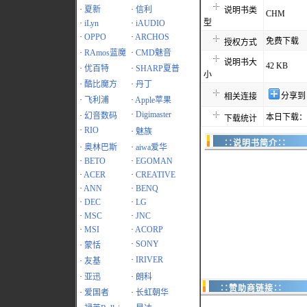
·
夏新
·
信利
说明书类
CHM
型
·
iLyn
·
iAUDIO
·
OPPO
·
ARCHOS
免费下载
授权方式
·
RAmos蓝魔
·
CMD魅音
说明书大
42 KB
·
优百特
·
SHARP夏普
小
·
酷比魔方
·
丹丁
分享到
相关连接
·
飞利浦
·
Apple苹果
·
Digimaster
·
幻音数码
本日下载：1
下载统计
·
RIO
·
魅族
∷说明书简介∷
·
奥林巴斯
·
aiwa爱华
·
BETO
·
EGOMAN
·
ACER
·
CREATIVE
·
ANN
·
BENQ
·
DEC
·
LG
·
MSC
·
JNC
·
MSI
·
ACORP
·
SONY
·
蒙恬
·
IRIVER
·
友基
·
亚迅
·
朗科
∷赞助商链接∷
·
爱国者
·
长虹朝华