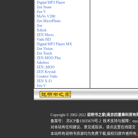
·
Digital MP3 Player
·
Zen Stone
·
Zen V
·
MuVo V200
·
Zen MicroPhoto
·
Zen
·
Xdock
·
ZEN Micro
·
Vado HD
·
Digital MP3 Player MX
·
Zen Vision
·
Zen Touch
·
ZEN MOO Plus
·
Jukebox
·
ZEN_MOO
·
ZEN Krystal
·
Creative Vado
·
ZEN X-Fi
·
Zen V
Copyright © 2002-2022
说明书之家(南京四重奏科贸有
备案号：
苏ICP备15035679号-2
技术支持与报障：mydigi
对本站有任何建议、意见或投诉，
请点这里在线提交
本站所有说明书资源均为免费下载,版权归原作者所有