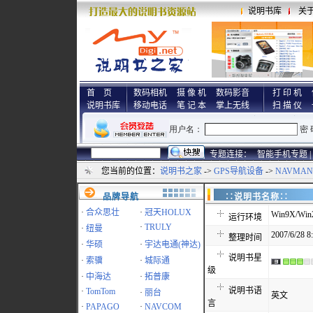
说明书库
关
首 页
数码相机
摄 像 机
数码影音
打 印 机
说明书库
移动电话
笔 记 本
掌上无线
扫 描 仪
专题连接：
智能手机专题 |
您当前的位置：
说明书之家
->
GPS导航设备
->
NAVMAN
品牌导航
∷说明书名称
·
合众思壮
·
冠天HOLUX
Win9X/Win
运行环境
·
TRULY
·
纽曼
2007/6/28 8
整理时间
·
华硕
·
宇达电通(神达)
说明书星
·
索骥
·
城际通
级
·
中海达
·
拓普康
说明书语
·
TomTom
·
丽台
英文
言
·
PAPAGO
·
NAVCOM