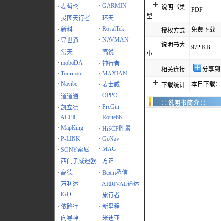
·
GARMIN
·
麦哲伦
说明书类
PDF
型
·
灵图天行者
·
环天
·
RoyalTek
·
新科
免费下载
授权方式
·
NAVMAN
·
导世通
说明书大
972 KB
·
常天
·
高锐
小
·
moboDA
·
神行者
分享到
相关连接
·
Tourmate
·
MAXIAN
·
Navibe
本日下载：1
·
麦士威
下载统计
·
OPPO
·
道道通
∷说明书简介∷
·
ProGin
·
凯立德
·
ACER
·
Route66
·
MapKing
·
HiSCP胜景
·
P-LINK
·
GoNav
·
MAG
·
SONY索尼
·
西门子威迪欧
·
方正
·
高德
·
Bcom丞信
·
万利达
·
ARRIVAL道达
·
iGO
·
旅行者
·
依路行
·
新里程
·
向导神
·
米迪亚