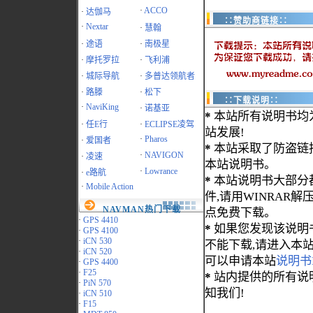
·
ACCO
·
达伽马
∷赞助商链接∷
·
Nextar
·
慧翰
·
途语
·
南极星
·
摩托罗拉
·
飞利浦
·
城际导航
·
多普达领航者
·
路滕
·
松下
∷下载说明∷
·
NaviKing
·
诺基亚
*
本站所有说明书均
·
任E行
·
ECLIPSE凌驾
站发展!
·
Pharos
·
爱国者
*
本站采取了防盗链
·
NAVIGON
·
凌速
本站说明书。
·
Lowrance
·
e路航
*
本站说明书大部分都为
·
Mobile Action
件,请用WINRAR解压
NAVMAN热门下载
点免费下载。
·
GPS 4410
*
如果您发现该说明
·
GPS 4100
·
iCN 530
不能下载,请进入本
·
iCN 520
可以申请本站
说明书
·
GPS 4400
·
F25
*
站内提供的所有说
·
PiN 570
知我们!
·
iCN 510
·
F15