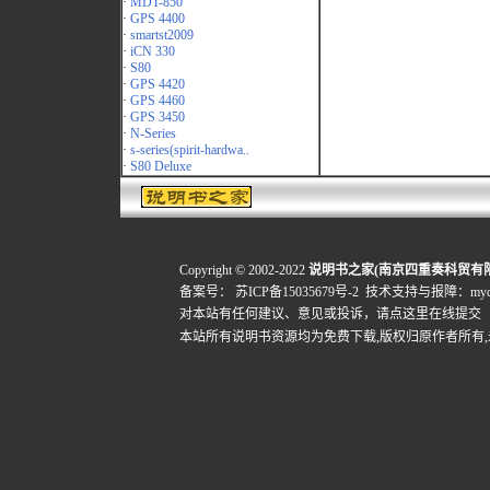
·
MDT-850
·
GPS 4400
·
smartst2009
·
iCN 330
·
S80
·
GPS 4420
·
GPS 4460
·
GPS 3450
·
N-Series
·
s-series(spirit-hardwa..
·
S80 Deluxe
Copyright © 2002-2022
说明书之家(南京四重奏科贸有
备案号：
苏ICP备15035679号-2
技术支持与报障：mydigi
对本站有任何建议、意见或投诉，
请点这里在线提交
本站所有说明书资源均为免费下载,版权归原作者所有