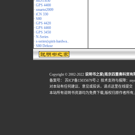
·
MDT-850
·
GPS 4400
·
smartst2009
·
iCN 330
·
S80
·
GPS 4420
·
GPS 4460
·
GPS 3450
·
N-Series
·
s-series(spirit-hardwa..
·
S80 Deluxe
Copyright © 2002-2022
说明书之家(南京四重奏科贸有
备案号：
苏ICP备15035679号-2
技术支持与报障：mydigi
对本站有任何建议、意见或投诉，
请点这里在线提交
本站所有说明书资源均为免费下载,版权归原作者所有