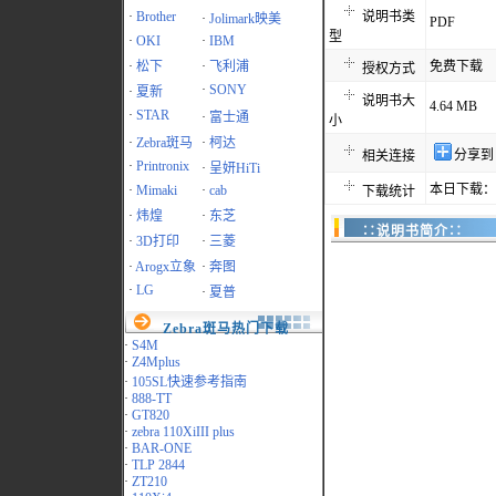
·
Brother
说明书类
·
Jolimark映美
PDF
型
·
OKI
·
IBM
·
松下
·
飞利浦
免费下载
授权方式
·
SONY
·
夏新
说明书大
4.64 MB
·
STAR
·
富士通
小
·
Zebra斑马
·
柯达
分享到
相关连接
·
Printronix
·
呈妍HiTi
本日下载：1
·
Mimaki
·
cab
下载统计
·
炜煌
·
东芝
∷说明书简介∷
·
3D打印
·
三菱
·
Arogx立象
·
奔图
·
LG
·
夏普
Zebra斑马热门下载
·
S4M
·
Z4Mplus
·
105SL快速参考指南
·
888-TT
·
GT820
·
zebra 110XiIII plus
·
BAR-ONE
·
TLP 2844
·
ZT210