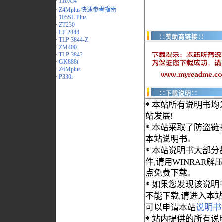
·
110Xi4
·
Z4Mplus快速参考指南
·
105SL Plus
·
ZT230
·
LP 2844
∷赞助商链接∷
·
TLP 3844-Z
·
ZM400
·
TLP 3842
·
GK888t
·
Z6Mplus
·
P330i
∷下载说明∷
*
本站所有说明书均
站发展!
*
本站采取了防盗链
本站说明书。
*
本站说明书大部分都为
件,请用WINRAR解压
点免费下载。
*
如果您发现该说明
不能下载,请进入本
可以申请本站
说明书
*
站内提供的所有说