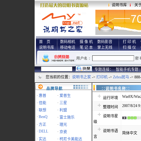
说明书库
关
首 页
数码相机
摄 像 机
数码影音
打 印 机
说明书库
移动电话
笔 记 本
掌上无线
扫 描 仪
专题连接：
智能手机专题 |
您当前的位置：
说明书之家
->
打印机
->
Zebra斑马
-> 88
品牌导航
∷说明书名称
·
惠普
·
爱普生
Win9X/Win
运行环境
·
佳能
·
三星
2007/8/24 9
整理时间
·
联想
·
利盟
说明书星
·
BenQ
·
富士施乐
级
·
方正
·
理光
说明书语
·
DELL
·
京瓷
简体中文
言
·
实达
·
柯尼卡美能达