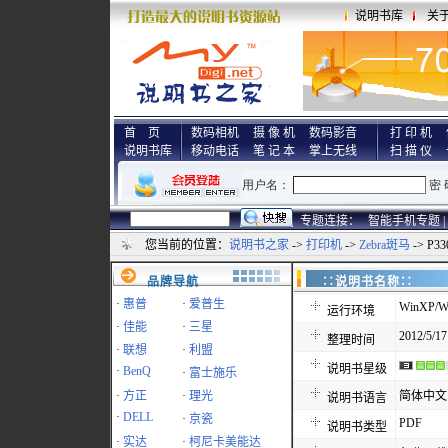
说明书库
关
首 页
数码相机
摄 像 机
数码影音
打 印 机
说明书库
移动电话
笔 记 本
掌上无线
扫 描 仪
专题连接：
智能手机专题 |
您当前的位置：
说明书之家
->
打印机
->
Zebra斑马
-> P3
品牌导航
∷说明书名称
·
惠普
·
爱普生
WinXP/Wi
运行环境
·
佳能
·
三星
2012/5/17
整理时间
·
联想
·
利盟
说明书星级
·
BenQ
·
富士施乐
·
方正
·
理光
简体中文
说明书语言
·
DELL
·
京瓷
PDF
说明书类型
·
实达
·
柯尼卡美能达