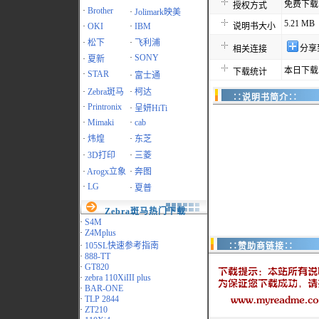
免费下载
授权方式
·
Brother
·
Jolimark映美
5.21 MB
·
OKI
·
IBM
说明书大小
·
松下
·
飞利浦
分享
相关连接
·
SONY
·
夏新
本日下载
下载统计
·
STAR
·
富士通
·
Zebra斑马
·
柯达
∷说明书简介∷
·
Printronix
·
呈妍HiTi
·
Mimaki
·
cab
·
炜煌
·
东芝
·
3D打印
·
三菱
·
Arogx立象
·
奔图
·
LG
·
夏普
Zebra斑马热门下载
·
S4M
·
Z4Mplus
·
105SL快速参考指南
∷赞助商链接∷
·
888-TT
·
GT820
·
zebra 110XiIII plus
·
BAR-ONE
·
TLP 2844
·
ZT210