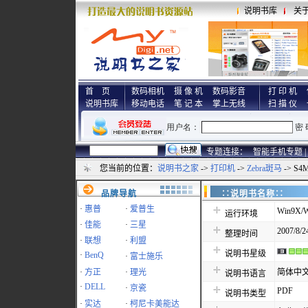
说明书库
关
首 页
数码相机
摄 像 机
数码影音
打 印 机
说明书库
移动电话
笔 记 本
掌上无线
扫 描 仪
专题连接：
智能手机专题 |
您当前的位置：
说明书之家
->
打印机
->
Zebra斑马
-> S
品牌导航
∷说明书名称
·
惠普
·
爱普生
Win9X/W
运行环境
·
佳能
·
三星
2007/8/2
整理时间
·
联想
·
利盟
说明书星级
·
BenQ
·
富士施乐
·
方正
·
理光
简体中
说明书语言
·
DELL
·
京瓷
PDF
说明书类型
·
实达
·
柯尼卡美能达