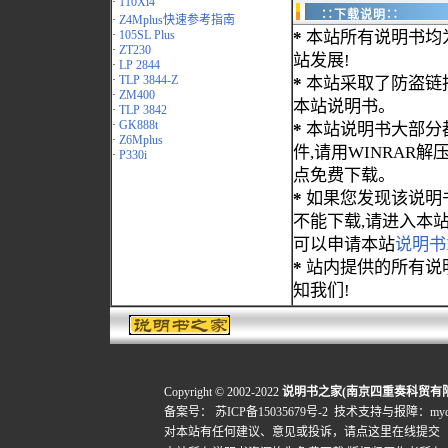
·
110Xi4
∷下载说明∷
·
Z4Mplus快速参考指南
·
105SL Plus
*
本站所有说明书均
·
ZT230
站发展!
·
LP 2844
·
TLP 3844-Z
*
本站采取了防盗链
·
ZM400
本站说明书。
·
TLP 3842
·
GK888t
*
本站说明书大部分都为
·
Z6Mplus
件,请用WINRAR解压
·
P330i
点免费下载。
*
如果您发现该说明
不能下载,请进入本
可以申请本站
说明书
*
站内提供的所有说
知我们!
Copyright © 2002-2022
说明书之家(南京四重奏科贸有
备案号：
苏ICP备15035679号-2
技术支持与报障：mydigi
对本站有任何建议、意见或投诉，
请点这里在线提交