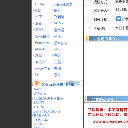
免费下
授权方式
·
Brother
·
Jolimark映美
4.15 MB
·
OKI
·
IBM
说明书大小
·
松下
·
飞利浦
分
相关连接
·
SONY
·
夏新
本日下载
下载统计
·
STAR
·
富士通
·
Zebra斑马
·
柯达
∷说明书简介∷
·
Printronix
·
呈妍HiTi
·
Mimaki
·
cab
·
炜煌
·
东芝
·
3D打印
·
三菱
·
Arogx立象
·
奔图
·
LG
·
夏普
Zebra斑马热门下载
·
S4M
·
Z4Mplus
·
105SL快速参考指南
∷赞助商链接∷
·
888-TT
·
GT820
·
zebra 110XiIII plus
·
BAR-ONE
·
TLP 2844
·
ZT210