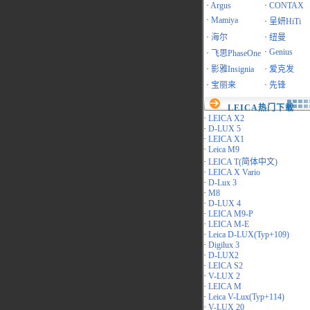
·
Argus
·
CONTAX
·
Mamiya
·
呈妍HiTi
·
海尔
·
纽曼
·
Genius
·
飞思PhaseOne
·
影雅Insignia
·
爱克发
·
宝丽来
·
先锋
LEICA热门下载
·
LEICA X2
·
D-LUX 5
·
LEICA X1
·
Leica M9
·
LEICA T(简体中文)
·
LEICA X Vario
·
D-Lux 3
·
M8
·
D-LUX 4
·
LEICA M9-P
·
LEICA M-E
·
Leica D-LUX(Typ+109)
·
Digilux 3
·
D-LUX2
·
LEICA S2
·
V-LUX 2
·
LEICA M
·
Leica V-Lux(Typ+114)
·
V-LUX 20