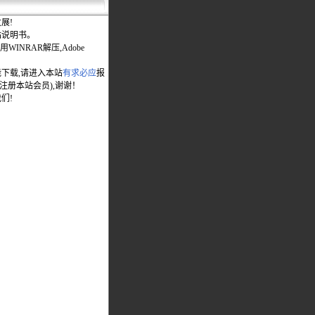
展!
站说明书。
WINRAR解压,Adobe
能下载,请进入本站
有求必应
报
先注册本站会员),谢谢！
们!