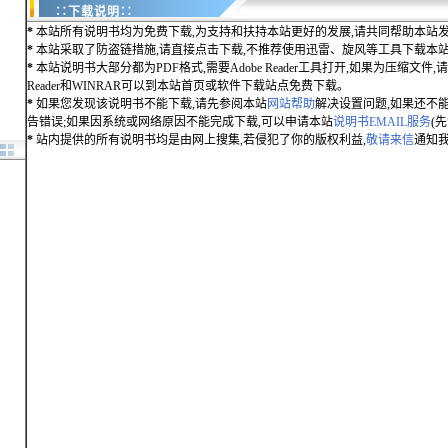
∷下载说明∷
*
本站所有说明书均为免费下载,为支持和扶持本站更好的发展,请共同帮助本站发
*
本站采取了防盗链措施,请直接点击下载,不推荐使用迅雷、旋风等工具下载本
*
本站说明书大部分都为PDF格式,需要Adobe Reader工具打开,如果为压缩文件,请用
Reader和WINRAR可以到本站首页或软件下载站点免费下载。
*
如果您发现该说明书不能下载,请先参阅本站
网站帮助
解决设置问题,如果还不
告错误;如果因系统或网络原因不能完成下载,可以申请本站
说明书EMAIL服务
(
*
站内提供的所有说明书均是由网上搜集,若侵犯了你的版权利益,
敬请来信
通知我