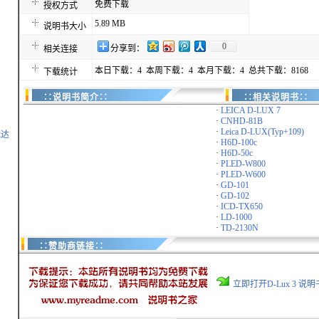
免费下载
授权方式
5.89 MB
说明书大小
0
分享到：
相关连接
本日下载：4 本周下载：4 本月下载：4 总共下载：8168
下载统计
∷说明书简介∷
∷相关说明书∷
·
LEICA D-LUX 7
·
CNHD-81B
·
Leica D-LUX(Typ+109)
能达
·
H6D-100c
·
H6D-50c
·
PLED-W800
·
PLED-W600
·
GD-101
·
GD-102
·
ICD-TX650
·
LD-1000
·
TD-2130N
∷赞助商链接∷
立即打开D-Lux 3 说