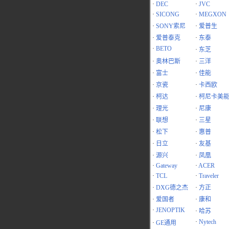
·
DEC
·
JVC
·
SICONG
·
MEGXON
·
SONY索尼
·
爱普生
·
爱普泰克
·
东泰
·
BETO
·
东芝
·
奥林巴斯
·
三洋
·
富士
·
佳能
·
京瓷
·
卡西欧
·
柯达
·
柯尼卡美
·
理光
·
尼康
·
联想
·
三星
·
松下
·
惠普
·
日立
·
友基
·
源兴
·
凤凰
·
Gateway
·
ACER
·
TCL
·
Traveler
·
DXG德之杰
·
方正
·
爱国者
·
康和
·
JENOPTIK
·
哈苏
·
Nytech
·
GE通用