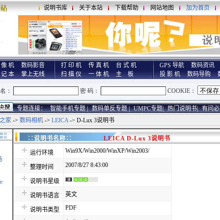
说明书库
关于本站
下载帮助
网站地图
加为首页
 像 机
数码影音
打 印 机
传 真 机
台 式 机
GPS 导航
数码资讯
 记 本
掌上无线
扫 描 仪
一 体 机
主 板
投 影 机
数码导购
专题连接：
智能手机专题 |
数码单反专题 |
UMPC专题|
热门说明书|
有问必
之家
->
数码相机
->
LEICA
-> D-Lux 3说明书
∷说明书名称∷
LEICA D-Lux 3说明书
Win9X/Win2000/WinXP/Win2003/
运行环境
马
2007/8/27 8:43:00
整理时间
说明书星级
e
英文
说明书语言
PDF
说明书类型