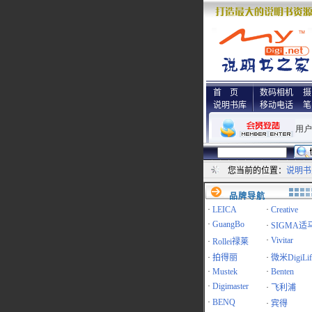
首 页
数码相机
摄
说明书库
移动电话
笔
您当前的位置：
说明书
品牌导航
·
LEICA
·
Creative
·
GuangBo
·
SIGMA适
·
Vivitar
·
Rollei禄莱
·
拍得丽
·
微米DigiLif
·
Mustek
·
Benten
·
Digimaster
·
飞利浦
·
BENQ
·
宾得