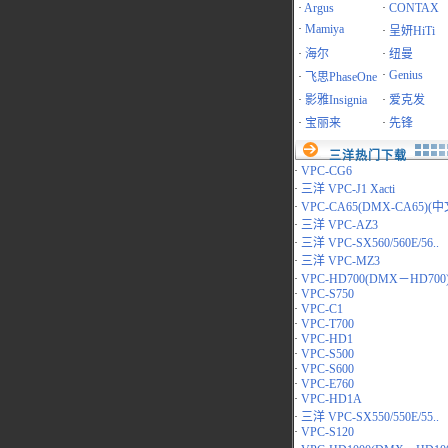
·
Argus
·
CONTAX
·
Mamiya
·
呈妍HiTi
·
海尔
·
纽曼
·
Genius
·
飞思PhaseOne
·
影雅Insignia
·
爱克发
·
宝丽来
·
先锋
三洋热门下载
·
VPC-CG6
·
三洋 VPC-J1 Xacti
·
VPC-CA65(DMX-CA65)(中文
·
三洋 VPC-AZ3
·
三洋 VPC-SX560/560E/56..
·
三洋 VPC-MZ3
·
VPC-HD700(DMX－HD700
·
VPC-S750
·
VPC-C1
·
VPC-T700
·
VPC-HD1
·
VPC-S500
·
VPC-S600
·
VPC-E760
·
VPC-HD1A
·
三洋 VPC-SX550/550E/55..
·
VPC-S120