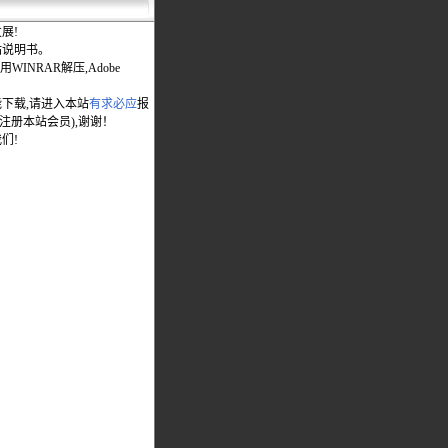
展!
站说明书。
WINRAR解压,Adobe
能下载,请进入本站
有求必应
报
先注册本站会员),谢谢！
们!