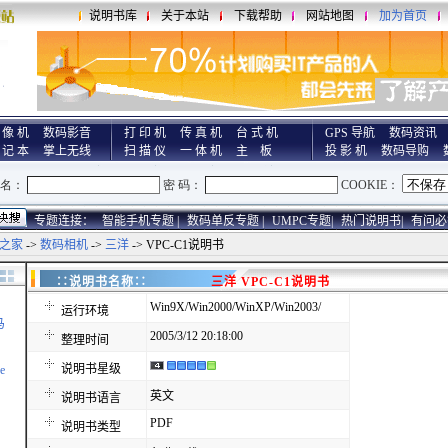
说明书库
关于本站
下载帮助
网站地图
加为首页
 像 机
数码影音
打 印 机
传 真 机
台 式 机
GPS 导航
数码资讯
 记 本
掌上无线
扫 描 仪
一 体 机
主 板
投 影 机
数码导购
专题连接：
智能手机专题 |
数码单反专题 |
UMPC专题|
热门说明书|
有问必
之家
->
数码相机
->
三洋
-> VPC-C1说明书
∷说明书名称∷
三洋 VPC-C1说明书
Win9X/Win2000/WinXP/Win2003/
运行环境
马
2005/3/12 20:18:00
整理时间
说明书星级
e
英文
说明书语言
PDF
说明书类型