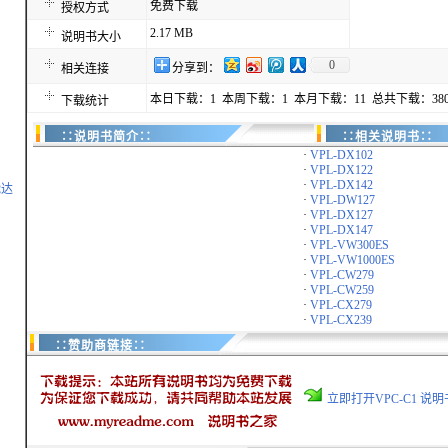
免费下载
授权方式
2.17 MB
说明书大小
0
分享到：
相关连接
本日下载：1 本周下载：1 本月下载：11 总共下载：380
下载统计
∷说明书简介∷
∷相关说明书∷
·
VPL-DX102
·
VPL-DX122
·
VPL-DX142
能达
·
VPL-DW127
·
VPL-DX127
·
VPL-DX147
·
VPL-VW300ES
·
VPL-VW1000ES
·
VPL-CW279
·
VPL-CW259
·
VPL-CX279
·
VPL-CX239
∷赞助商链接∷
立即打开VPC-C1 说