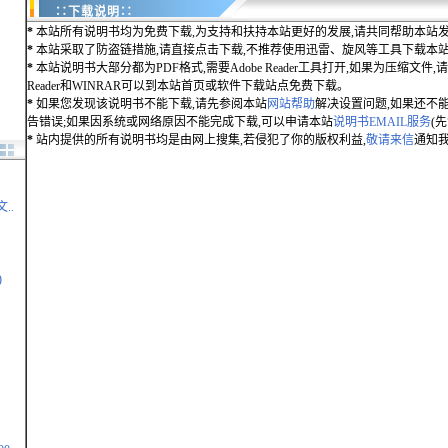
∷下载说明∷
*
本站所有说明书均为免费下载,为支持和扶持本站更好的发展,请共同帮助本站发
*
本站采取了防盗链措施,请直接点击下载,不推荐使用迅雷、旋风等工具下载本
*
本站说明书大部分都为PDF格式,需要Adobe Reader工具打开,如果为压缩文件,请用
Reader和WINRAR可以到本站首页或软件下载站点免费下载。
*
如果您发现该说明书不能下载,请先参阅本站
网站帮助
解决设置问题,如果还不
告错误;如果因系统或网络原因不能完成下载,可以申请本站
说明书EMAIL服务
(
*
站内提供的所有说明书均是由网上搜集,若侵犯了你的版权利益,
敬请来信
通知我
..
)