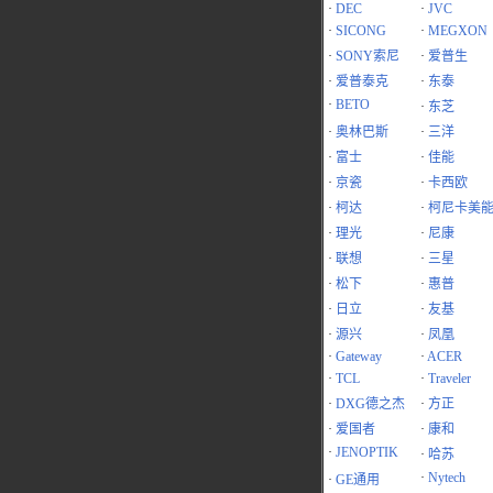
·
DEC
·
JVC
·
SICONG
·
MEGXON
·
SONY索尼
·
爱普生
·
爱普泰克
·
东泰
·
BETO
·
东芝
·
奥林巴斯
·
三洋
·
富士
·
佳能
·
京瓷
·
卡西欧
·
柯达
·
柯尼卡美
·
理光
·
尼康
·
联想
·
三星
·
松下
·
惠普
·
日立
·
友基
·
源兴
·
凤凰
·
Gateway
·
ACER
·
TCL
·
Traveler
·
DXG德之杰
·
方正
·
爱国者
·
康和
·
JENOPTIK
·
哈苏
·
Nytech
·
GE通用