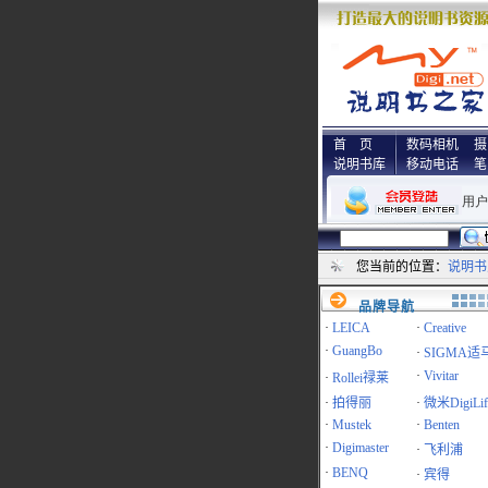
首 页
数码相机
摄
说明书库
移动电话
笔
您当前的位置：
说明书
品牌导航
·
LEICA
·
Creative
·
GuangBo
·
SIGMA适
·
Vivitar
·
Rollei禄莱
·
拍得丽
·
微米DigiLif
·
Mustek
·
Benten
·
Digimaster
·
飞利浦
·
BENQ
·
宾得