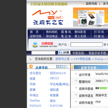
说明书库
关
首 页
数码相机
摄 像 机
数码影音
打 印 机
说明书库
移动电话
笔 记 本
掌上无线
扫 描 仪
专题连接：
智能手机专题 |
您当前的位置：
说明书之家
->
GPS导航设备
->
ProGin
->
品牌导航
∷说明书名称
·
合众思壮
·
冠天HOLUX
Win9X/Wi
运行环境
·
TRULY
·
纽曼
2008/1/7 1
整理时间
·
华硕
·
宇达电通(神达)
说明书星级
·
索骥
·
城际通
·
中海达
·
拓普康
简体中文
说明书语言
·
TomTom
·
丽台
PDF
说明书类型
·
PAPAGO
·
NAVCOM