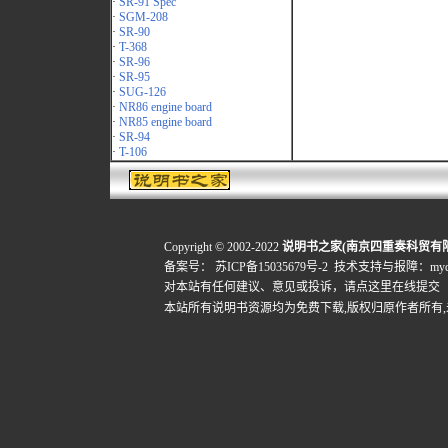
·
SR-91 Spec
·
SGM-208
·
SR-90
·
T-368
·
SR-96
·
SR-95
·
SUG-126
·
NR86 engine board
·
NR85 engine board
·
SR-94
·
T-106
Copyright © 2002-2022
说明书之家(南京四重奏科贸有
备案号：
苏ICP备15035679号-2
技术支持与报障：mydigi
对本站有任何建议、意见或投诉，
请点这里在线提交
本站所有说明书资源均为免费下载,版权归原作者所有