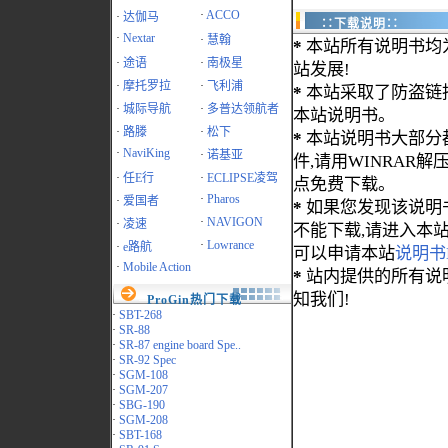
·
ACCO
·
达伽马
∷下载说明∷
·
Nextar
·
慧翰
*
本站所有说明书均
·
途语
·
南极星
站发展!
·
摩托罗拉
·
飞利浦
*
本站采取了防盗链
·
城际导航
·
多普达领航者
本站说明书。
·
路滕
·
松下
*
本站说明书大部分都为
·
NaviKing
·
诺基亚
件,请用WINRAR解压
·
任E行
·
ECLIPSE凌驾
点免费下载。
·
Pharos
·
爱国者
*
如果您发现该说明
·
NAVIGON
·
凌速
不能下载,请进入本
·
Lowrance
·
e路航
可以申请本站
说明书
·
Mobile Action
*
站内提供的所有说
知我们!
ProGin热门下载
·
SBT-268
·
SR-88
·
SR-87 engine board Spe..
·
SR-92 Spec
·
SGM-108
·
SGM-207
·
SBG-190
·
SGM-208
·
SBT-168