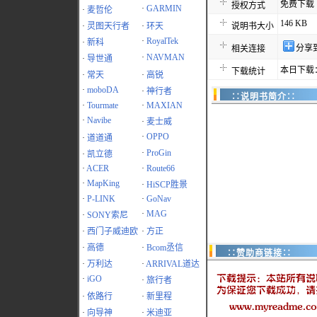
免费下载
授权方式
·
GARMIN
·
麦哲伦
146 KB
·
灵图天行者
·
环天
说明书大小
·
RoyalTek
·
新科
分享
相关连接
·
NAVMAN
·
导世通
本日下载：
下载统计
·
常天
·
高锐
·
moboDA
·
神行者
∷说明书简介∷
·
Tourmate
·
MAXIAN
·
Navibe
·
麦士威
·
OPPO
·
道道通
·
ProGin
·
凯立德
·
ACER
·
Route66
·
MapKing
·
HiSCP胜景
·
P-LINK
·
GoNav
·
MAG
·
SONY索尼
·
西门子威迪欧
·
方正
·
高德
·
Bcom丞信
∷赞助商链接∷
·
万利达
·
ARRIVAL道达
·
iGO
·
旅行者
·
依路行
·
新里程
·
向导神
·
米迪亚