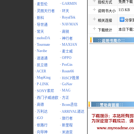
免费下载
授权方式
·
GARMIN
·
麦哲伦
115 KB
·
灵图天行者
·
环天
说明书大小
·
RoyalTek
·
新科
分享
相关连接
·
NAVMAN
·
导世通
本日下载：
下载统计
·
常天
·
高锐
·
moboDA
·
神行者
∷说明书简介∷
·
Tourmate
·
MAXIAN
·
Navibe
·
麦士威
·
OPPO
·
道道通
·
ProGin
·
凯立德
·
ACER
·
Route66
·
MapKing
·
HiSCP胜景
·
P-LINK
·
GoNav
·
MAG
·
SONY索尼
·
西门子威迪欧
·
方正
·
高德
·
Bcom丞信
∷赞助商链接∷
·
万利达
·
ARRIVAL道达
·
iGO
·
旅行者
·
依路行
·
新里程
·
向导神
·
米迪亚