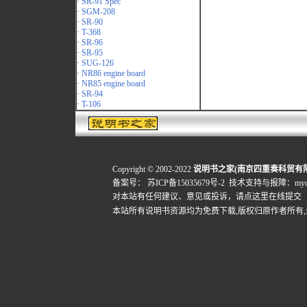
·
SR-91 Spec
·
SGM-208
·
SR-90
·
T-368
·
SR-96
·
SR-95
·
SUG-126
·
NR86 engine board
·
NR85 engine board
·
SR-94
·
T-106
Copyright © 2002-2022
说明书之家(南京四重奏科贸有
备案号：
苏ICP备15035679号-2
技术支持与报障：mydigi
对本站有任何建议、意见或投诉，
请点这里在线提交
本站所有说明书资源均为免费下载,版权归原作者所有