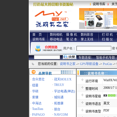
说明书库
关
首 页
数码相机
摄 像 机
数码影音
打 印 机
说明书库
移动电话
笔 记 本
掌上无线
扫 描 仪
专题连接：
智能手机专题 |
您当前的位置：
说明书之家
->
GPS导航设备
->
ProGin
-> 
品牌导航
∷说明书名称
·
合众思壮
·
冠天HOLUX
Win9X/Wi
运行环境
·
TRULY
·
纽曼
2008/1/7 1
整理时间
·
华硕
·
宇达电通(神达)
说明书星级
·
索骥
·
城际通
·
中海达
·
拓普康
英文
说明书语言
·
TomTom
·
丽台
PDF
说明书类型
·
PAPAGO
·
NAVCOM