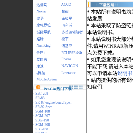
·
ACCO
·
达伽马
∷下载说明∷
·
Nextar
*
本站所有说明书均
·
慧翰
站发展!
·
途语
·
南极星
*
本站采取了防盗链
·
摩托罗拉
·
飞利浦
本站说明书。
·
城际导航
·
多普达领航者
*
本站说明书大部分都为
·
路滕
·
松下
·
NaviKing
件,请用WINRAR解压
·
诺基亚
点免费下载。
·
任E行
·
ECLIPSE凌驾
·
Pharos
*
如果您发现该说明
·
爱国者
·
NAVIGON
不能下载,请进入本
·
凌速
·
Lowrance
可以申请本站
说明书
·
e路航
·
Mobile Action
*
站内提供的所有说
知我们!
ProGin热门下载
·
SBT-268
·
SR-88
·
SR-87 engine board Spe..
·
SR-92 Spec
·
SGM-108
·
SGM-207
·
SBG-190
·
SGM-208
·
SBT-168