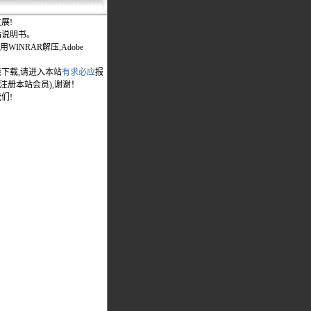
展!
站说明书。
WINRAR解压,Adobe
能下载,请进入本站
有求必应
报
先注册本站会员),谢谢！
们!