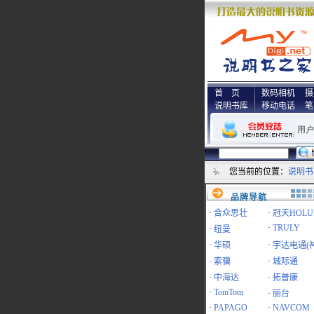
首 页
数码相机
摄
说明书库
移动电话
笔
您当前的位置：
说明书
品牌导航
·
合众思壮
·
冠天HOLU
·
TRULY
·
纽曼
·
华硕
·
宇达电通(
·
索骥
·
城际通
·
中海达
·
拓普康
·
TomTom
·
丽台
·
PAPAGO
·
NAVCOM