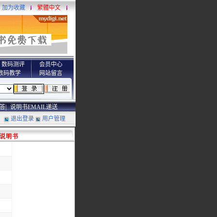
加为收藏
繁體中文
数码测评
会员中心
数码教学
网站留言
答|
说明书EMAIL递送
退出登录
用户管理
体)说明书