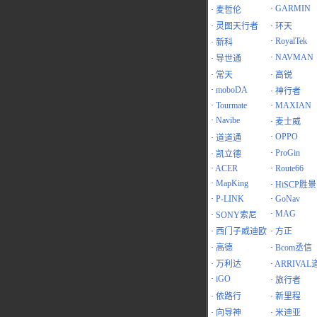
·
GARMIN
·
麦哲伦
·
灵图天行者
·
环天
·
RoyalTek
·
新科
·
NAVMAN
·
导世通
·
常天
·
高锐
·
moboDA
·
神行者
·
Tourmate
·
MAXIAN
·
Navibe
·
麦士威
·
OPPO
·
道道通
·
ProGin
·
凯立德
·
ACER
·
Route66
·
MapKing
·
HiSCP胜景
·
P-LINK
·
GoNav
·
MAG
·
SONY索尼
·
西门子威迪欧
·
方正
·
高德
·
Bcom丞信
·
万利达
·
ARRIVAL
·
iGO
·
旅行者
·
依路行
·
新里程
·
向导神
·
米迪亚