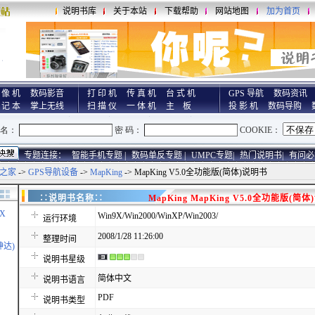
说明书库
关于本站
下载帮助
网站地图
加为首页
 像 机
数码影音
打 印 机
传 真 机
台 式 机
GPS 导航
数码资讯
 记 本
掌上无线
扫 描 仪
一 体 机
主 板
投 影 机
数码导购
专题连接：
智能手机专题 |
数码单反专题 |
UMPC专题|
热门说明书|
有问必
之家
->
GPS导航设备
->
MapKing
-> MapKing V5.0全功能版(简体)说明书
∷说明书名称∷
MapKing MapKing V5.0全功能版(简
X
Win9X/Win2000/WinXP/Win2003/
运行环境
2008/1/28 11:26:00
整理时间
神达)
说明书星级
简体中文
说明书语言
PDF
说明书类型