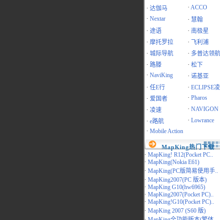
·
ACCO
·
达伽马
·
Nextar
·
慧翰
·
途语
·
南极星
·
摩托罗拉
·
飞利浦
·
城际导航
·
多普达领
·
路滕
·
松下
·
NaviKing
·
诺基亚
·
任E行
·
ECLIPSE
·
Pharos
·
爱国者
·
NAVIGON
·
凌速
·
Lowrance
·
e路航
·
Mobile Action
MapKing热门下载
·
MapKing! R12(Pocket PC..
·
MapKing(Nokia E61)
·
MapKing(PC版简易使用手..
·
MapKing2007(PC 版本)
·
MapKing G10(hw6965)
·
MapKing2007(Pocket PC)..
·
MapKing!G10(Pocket PC)..
·
MapKing 2007 (S60 版)
·
MapKing全功能版本(繁体..