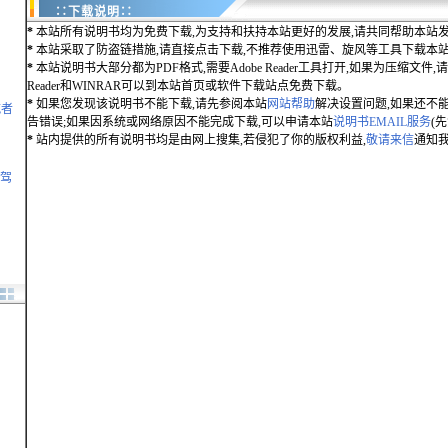
∷下载说明∷
*
本站所有说明书均为免费下载,为支持和扶持本站更好的发展,请共同帮助本站发
*
本站采取了防盗链措施,请直接点击下载,不推荐使用迅雷、旋风等工具下载本
*
本站说明书大部分都为PDF格式,需要Adobe Reader工具打开,如果为压缩文件,请用
Reader和WINRAR可以到本站首页或软件下载站点免费下载。
*
如果您发现该说明书不能下载,请先参阅本站
网站帮助
解决设置问题,如果还不
航者
告错误;如果因系统或网络原因不能完成下载,可以申请本站
说明书EMAIL服务
(
*
站内提供的所有说明书均是由网上搜集,若侵犯了你的版权利益,
敬请来信
通知我
凌驾