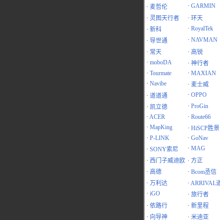
·
GARMIN
·
麦哲伦
·
灵图天行者
·
环天
·
RoyalTek
·
新科
·
NAVMAN
·
导世通
·
常天
·
高锐
·
moboDA
·
神行者
·
Tourmate
·
MAXIAN
·
Navibe
·
麦士威
·
OPPO
·
道道通
·
ProGin
·
凯立德
·
ACER
·
Route66
·
MapKing
·
HiSCP胜景
·
P-LINK
·
GoNav
·
MAG
·
SONY索尼
·
西门子威迪欧
·
方正
·
高德
·
Bcom丞信
·
万利达
·
ARRIVAL
·
iGO
·
旅行者
·
依路行
·
新里程
·
向导神
·
米迪亚