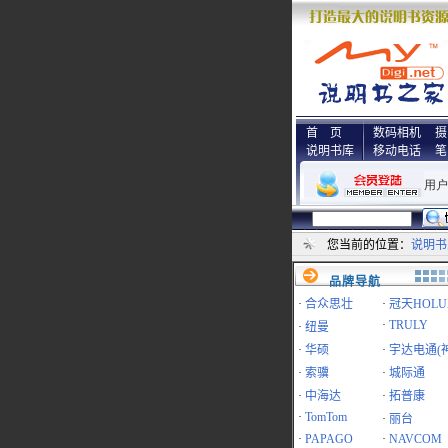
首 页
数码相机
摄
说明书库
移动电话
笔
您当前的位置：
说明书
品牌导航
·
合众思壮
·
冠天HOLU
·
TRULY
·
纽曼
·
华硕
·
宇达电通(
·
索骥
·
城际通
·
中海达
·
拓普康
·
TomTom
·
丽台
·
PAPAGO
·
NAVCOM