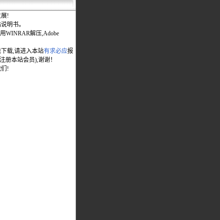
展!
站说明书。
WINRAR解压,Adobe
能下载,请进入本站
有求必应
报
先注册本站会员),谢谢！
们!