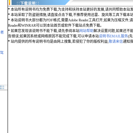
∷下载说明∷
*
本站所有说明书均为免费下载,为支持和扶持本站更好的发展,请共同帮助本站发
*
本站采取了防盗链措施,请直接点击下载,不推荐使用迅雷、旋风等工具下载本
*
本站说明书大部分都为PDF格式,需要Adobe Reader工具打开,如果为压缩文件,请用
Reader和WINRAR可以到本站首页或软件下载站点免费下载。
*
如果您发现该说明书不能下载,请先参阅本站
网站帮助
解决设置问题,如果还不
航者
告错误;如果因系统或网络原因不能完成下载,可以申请本站
说明书EMAIL服务
(
*
站内提供的所有说明书均是由网上搜集,若侵犯了你的版权利益,
敬请来信
通知我
凌驾