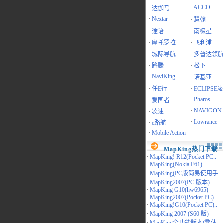
·
ACCO
·
达伽马
·
Nextar
·
慧翰
·
途语
·
南极星
·
摩托罗拉
·
飞利浦
·
城际导航
·
多普达领
·
路滕
·
松下
·
NaviKing
·
诺基亚
·
任E行
·
ECLIPSE
·
Pharos
·
爱国者
·
NAVIGON
·
凌速
·
Lowrance
·
e路航
·
Mobile Action
MapKing热门下载
·
MapKing! R12(Pocket PC..
·
MapKing(Nokia E61)
·
MapKing(PC版简易使用手..
·
MapKing2007(PC 版本)
·
MapKing G10(hw6965)
·
MapKing2007(Pocket PC)..
·
MapKing!G10(Pocket PC)..
·
MapKing 2007 (S60 版)
·
MapKing全功能版本(繁体..