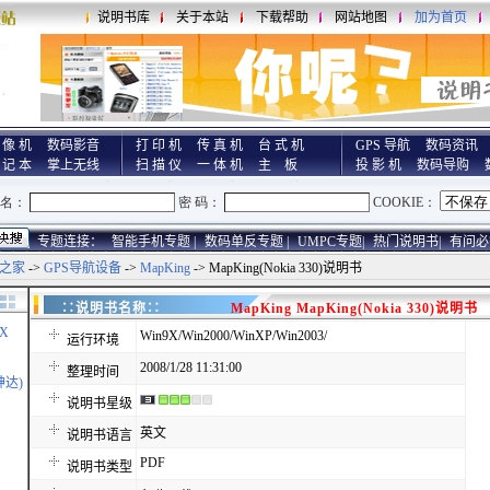
说明书库
关于本站
下载帮助
网站地图
加为首页
 像 机
数码影音
打 印 机
传 真 机
台 式 机
GPS 导航
数码资讯
 记 本
掌上无线
扫 描 仪
一 体 机
主 板
投 影 机
数码导购
专题连接：
智能手机专题 |
数码单反专题 |
UMPC专题|
热门说明书|
有问必
之家
->
GPS导航设备
->
MapKing
-> MapKing(Nokia 330)说明书
∷说明书名称∷
MapKing MapKing(Nokia 330)说明书
X
Win9X/Win2000/WinXP/Win2003/
运行环境
2008/1/28 11:31:00
整理时间
神达)
说明书星级
英文
说明书语言
PDF
说明书类型