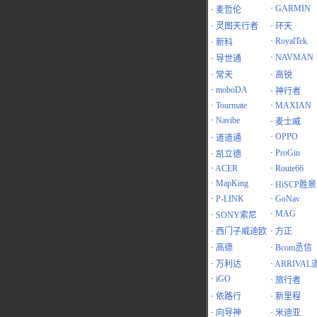
·
GARMIN
·
麦哲伦
·
灵图天行者
·
环天
·
RoyalTek
·
新科
·
NAVMAN
·
导世通
·
常天
·
高锐
·
moboDA
·
神行者
·
Tourmate
·
MAXIAN
·
Navibe
·
麦士威
·
OPPO
·
道道通
·
ProGin
·
凯立德
·
ACER
·
Route66
·
MapKing
·
HiSCP胜景
·
P-LINK
·
GoNav
·
MAG
·
SONY索尼
·
西门子威迪欧
·
方正
·
高德
·
Bcom丞信
·
万利达
·
ARRIVAL
·
iGO
·
旅行者
·
依路行
·
新里程
·
向导神
·
米迪亚