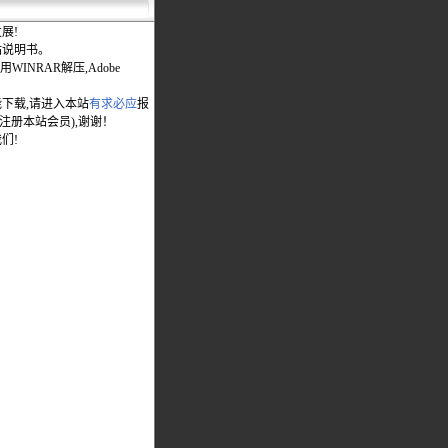
展!
站说明书。
WINRAR解压,Adobe
能下载,请进入本站
有求必应
报
先注册本站会员),谢谢！
们!