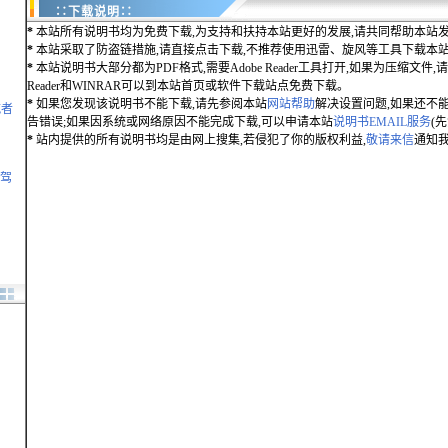
∷下载说明∷
*
本站所有说明书均为免费下载,为支持和扶持本站更好的发展,请共同帮助本站发
*
本站采取了防盗链措施,请直接点击下载,不推荐使用迅雷、旋风等工具下载本
*
本站说明书大部分都为PDF格式,需要Adobe Reader工具打开,如果为压缩文件,请用
Reader和WINRAR可以到本站首页或软件下载站点免费下载。
*
如果您发现该说明书不能下载,请先参阅本站
网站帮助
解决设置问题,如果还不
航者
告错误;如果因系统或网络原因不能完成下载,可以申请本站
说明书EMAIL服务
(
*
站内提供的所有说明书均是由网上搜集,若侵犯了你的版权利益,
敬请来信
通知我
凌驾