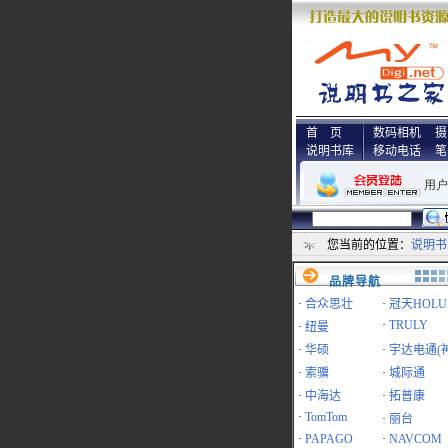
首 页
数码相机
摄
说明书库
移动电话
笔
您当前的位置：
说明书
品牌导航
·
合众思壮
·
冠天HOLU
·
TRULY
·
纽曼
·
华硕
·
宇达电通(
·
索骥
·
城际通
·
中海达
·
拓普康
·
TomTom
·
丽台
·
PAPAGO
·
NAVCOM