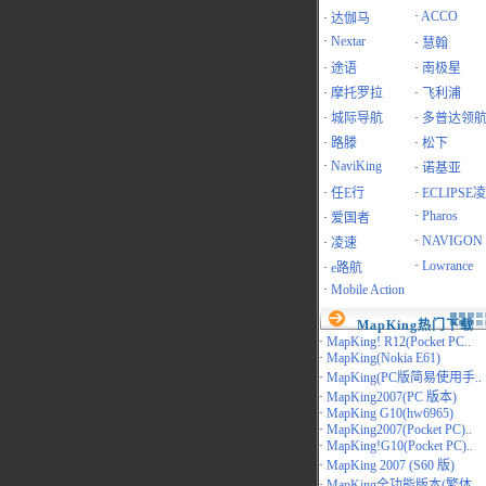
·
ACCO
·
达伽马
·
Nextar
·
慧翰
·
途语
·
南极星
·
摩托罗拉
·
飞利浦
·
城际导航
·
多普达领
·
路滕
·
松下
·
NaviKing
·
诺基亚
·
任E行
·
ECLIPSE
·
Pharos
·
爱国者
·
NAVIGON
·
凌速
·
Lowrance
·
e路航
·
Mobile Action
MapKing热门下载
·
MapKing! R12(Pocket PC..
·
MapKing(Nokia E61)
·
MapKing(PC版简易使用手..
·
MapKing2007(PC 版本)
·
MapKing G10(hw6965)
·
MapKing2007(Pocket PC)..
·
MapKing!G10(Pocket PC)..
·
MapKing 2007 (S60 版)
·
MapKing全功能版本(繁体..