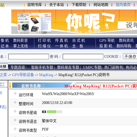
说明书库
关于本站
下载帮助
网站地图
加为首页
 像 机
数码影音
打 印 机
传 真 机
台 式 机
GPS 导航
数码资讯
 记 本
掌上无线
扫 描 仪
一 体 机
主 板
投 影 机
数码导购
专题连接：
智能手机专题 |
数码单反专题 |
UMPC专题|
热门说明书|
有问必
之家
->
GPS导航设备
->
MapKing
-> MapKing! R12(Pocket PC)说明书
∷说明书名称∷
MapKing MapKing! R12(Pocket PC)
X
Win9X/Win2000/WinXP/Win2003/
运行环境
2008/12/18 22:43:00
整理时间
神达)
说明书星级
繁体中文
说明书语言
PDF
说明书类型