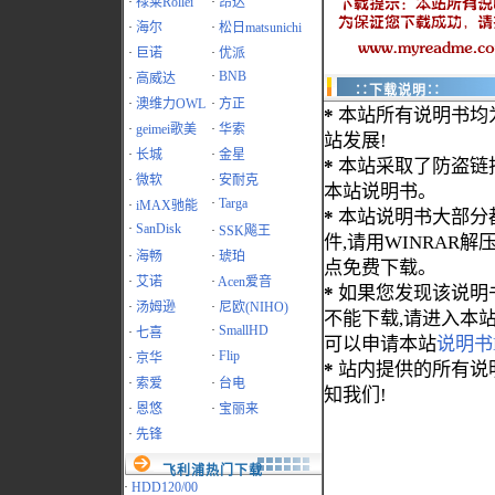
·
禄莱Rollei
·
昂达
·
海尔
·
松日matsunichi
·
巨诺
·
优派
·
BNB
·
高威达
∷下载说明∷
·
澳维力OWL
·
方正
*
本站所有说明书均
·
geimei歌美
·
华索
站发展!
·
长城
·
金星
*
本站采取了防盗链
·
微软
·
安耐克
本站说明书。
·
Targa
·
iMAX驰能
*
本站说明书大部分都为
·
SanDisk
·
SSK飚王
件,请用WINRAR解压
·
海畅
·
琥珀
点免费下载。
·
艾诺
·
Acen爱音
*
如果您发现该说明
·
汤姆逊
·
尼欧(NIHO)
不能下载,请进入本
·
SmallHD
·
七喜
可以申请本站
说明书
·
Flip
·
京华
*
站内提供的所有说
·
索爱
·
台电
知我们!
·
恩悠
·
宝丽来
·
先锋
飞利浦热门下载
·
HDD120/00