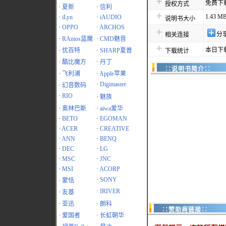
免费下
授权方式
·
夏新
·
信利
1.43 M
·
iLyn
·
iAUDIO
说明书大小
·
OPPO
·
ARCHOS
分
相关连接
·
RAmos蓝魔
·
CMD魅音
本日下载
·
优百特
·
SHARP夏普
下载统计
·
酷比魔方
·
丹丁
∷说明书简介∷
·
飞利浦
·
Apple苹果
·
Digimaster
·
幻音数码
·
RIO
·
魅族
·
奥林巴斯
·
aiwa爱华
·
BETO
·
EGOMAN
·
ACER
·
CREATIVE
·
ANN
·
BENQ
·
DEC
·
LG
·
MSC
·
JNC
·
MSI
·
ACORP
·
SONY
·
蒙恬
·
IRIVER
·
友基
·
亚迅
·
朗科
∷赞助商链接∷
·
爱国者
·
长虹朝华