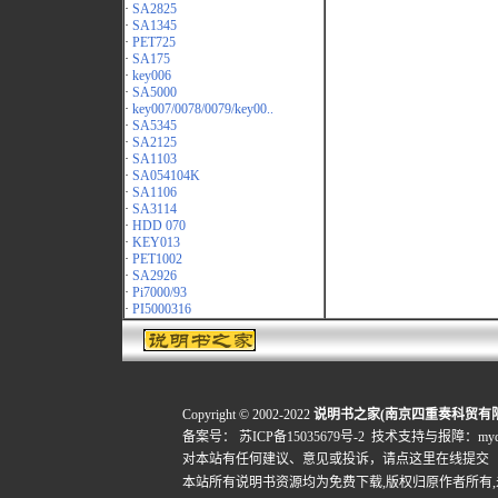
·
SA2825
·
SA1345
·
PET725
·
SA175
·
key006
·
SA5000
·
key007/0078/0079/key00..
·
SA5345
·
SA2125
·
SA1103
·
SA054104K
·
SA1106
·
SA3114
·
HDD 070
·
KEY013
·
PET1002
·
SA2926
·
Pi7000/93
·
PI5000316
Copyright © 2002-2022
说明书之家(南京四重奏科贸有
备案号：
苏ICP备15035679号-2
技术支持与报障：mydigi
对本站有任何建议、意见或投诉，
请点这里在线提交
本站所有说明书资源均为免费下载,版权归原作者所有