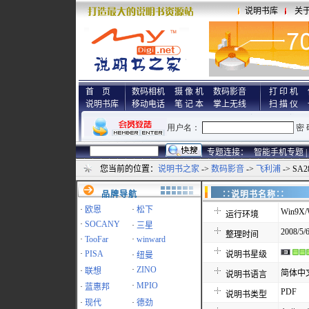
说明书库
关
首 页
数码相机
摄 像 机
数码影音
打 印 机
说明书库
移动电话
笔 记 本
掌上无线
扫 描 仪
专题连接：
智能手机专题 |
您当前的位置：
说明书之家
->
数码影音
->
飞利浦
-> SA
品牌导航
∷说明书名称
·
欧恩
·
松下
Win9X/
运行环境
·
SOCANY
·
三星
2008/5/6
整理时间
·
TooFar
·
winward
·
PISA
说明书星级
·
纽曼
·
ZINO
·
联想
简体中
说明书语言
·
MPIO
·
蓝惠邦
PDF
说明书类型
·
现代
·
德劲