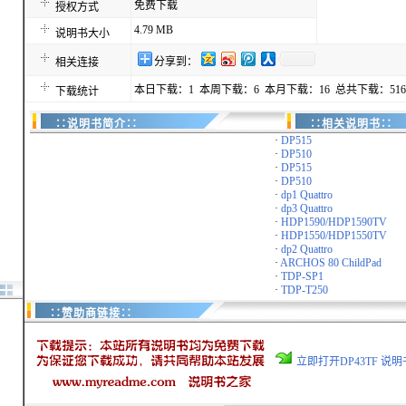
免费下载
授权方式
4.79 MB
说明书大小
分享到：
相关连接
本日下载：1 本周下载：6 本月下载：16 总共下载：516
下载统计
∷说明书简介∷
∷相关说明书∷
·
DP515
·
DP510
·
DP515
·
DP510
·
dp1 Quattro
·
dp3 Quattro
·
HDP1590/HDP1590TV
·
HDP1550/HDP1550TV
·
dp2 Quattro
·
ARCHOS 80 ChildPad
·
TDP-SP1
·
TDP-T250
∷赞助商链接∷
立即打开DP43TF 说