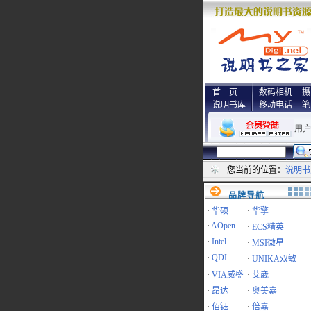
首 页
数码相机
摄
说明书库
移动电话
笔
您当前的位置：
说明书
品牌导航
·
华硕
·
华擎
·
AOpen
·
ECS精英
·
Intel
·
MSI微星
·
QDI
·
UNIKA双敏
·
VIA威盛
·
艾崴
·
昂达
·
奥美嘉
·
佰钰
·
倍嘉