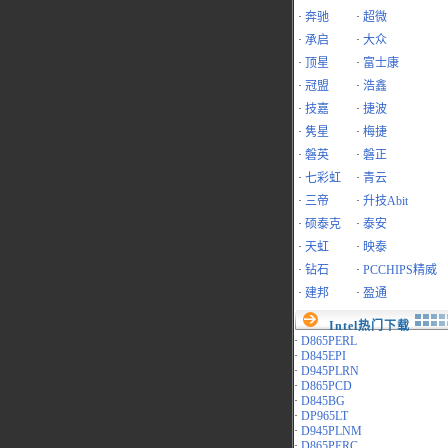
·
奔驰
·
超微
·
承启
·
大众
·
顶星
·
富士康
·
冠盟
·
浩鑫
·
技嘉
·
捷波
·
隽星
·
梅捷
·
磐英
·
磐正
·
七彩虹
·
青云
·
三帝
·
升技Abit
·
硕泰克
·
泰安
·
天虹
·
映泰
·
钻石
·
PCCHIPS精威
·
建邦
·
盈通
Intel热门下载
·
D865PERL
·
D845EPI
·
D945PLRN
·
D865PCD
·
D845BG
·
DP965LT
·
D945PLNM
·
D865PERC