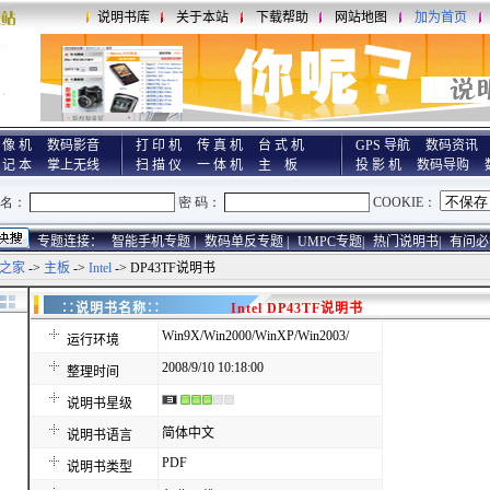
说明书库
关于本站
下载帮助
网站地图
加为首页
 像 机
数码影音
打 印 机
传 真 机
台 式 机
GPS 导航
数码资讯
 记 本
掌上无线
扫 描 仪
一 体 机
主 板
投 影 机
数码导购
专题连接：
智能手机专题 |
数码单反专题 |
UMPC专题|
热门说明书|
有问必
之家
->
主板
->
Intel
-> DP43TF说明书
∷说明书名称∷
Intel DP43TF说明书
Win9X/Win2000/WinXP/Win2003/
运行环境
2008/9/10 10:18:00
整理时间
说明书星级
简体中文
说明书语言
PDF
说明书类型