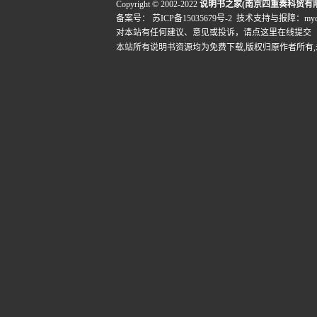
Copyright © 2002-2022
说明书之家(南京四重奏科贸有
备案号：
苏ICP备15035679号-2
技术支持与报障：mydigi
对本站有任何建议、意见或投诉，
请点这里在线提交
本站所有说明书资源均为免费下载,版权归原作者所有