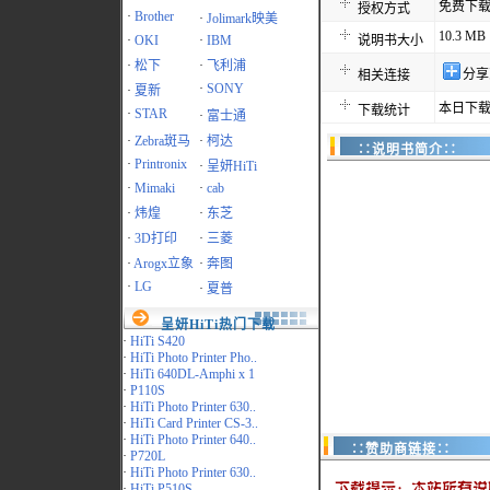
免费下
授权方式
·
Brother
·
Jolimark映美
10.3 MB
·
OKI
·
IBM
说明书大小
·
松下
·
飞利浦
分享
相关连接
·
SONY
·
夏新
本日下载
下载统计
·
STAR
·
富士通
·
Zebra斑马
·
柯达
∷说明书简介∷
·
Printronix
·
呈妍HiTi
·
Mimaki
·
cab
·
炜煌
·
东芝
·
3D打印
·
三菱
·
Arogx立象
·
奔图
·
LG
·
夏普
呈妍HiTi热门下载
·
HiTi S420
·
HiTi Photo Printer Pho..
·
HiTi 640DL-Amphi x 1
·
P110S
·
HiTi Photo Printer 630..
·
HiTi Card Printer CS-3..
·
HiTi Photo Printer 640..
∷赞助商链接∷
·
P720L
·
HiTi Photo Printer 630..
·
HiTi P510S