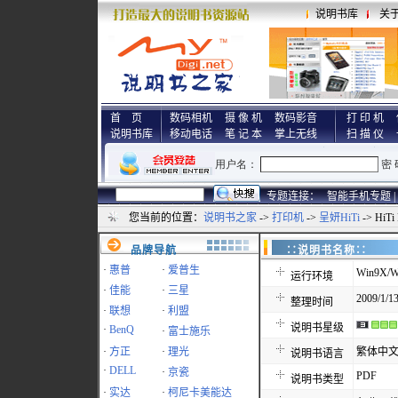
说明书库
关
首 页
数码相机
摄 像 机
数码影音
打 印 机
说明书库
移动电话
笔 记 本
掌上无线
扫 描 仪
专题连接：
智能手机专题 |
您当前的位置：
说明书之家
->
打印机
->
呈妍HiTi
-> HiTi
品牌导航
∷说明书名称
·
惠普
·
爱普生
Win9X/W
运行环境
·
佳能
·
三星
2009/1/13
整理时间
·
联想
·
利盟
说明书星级
·
BenQ
·
富士施乐
·
方正
·
理光
繁体中
说明书语言
·
DELL
·
京瓷
PDF
说明书类型
·
实达
·
柯尼卡美能达