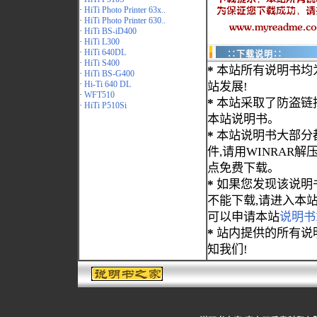
·
HiTi Photo Printer 63x..
·
HiTi Photo Printer 630..
·
HiTi BS-iD400
·
HiTi L300
·
HiTi 640DL
∷下载说明∷
·
HiTi S400
*
本站所有说明书均
·
HiTi BS-G400
·
Hi-Ti 640 DL
站发展!
·
WFT510
*
本站采取了防盗链
·
HiTi P510Si
本站说明书。
*
本站说明书大部分都为
件,请用WINRAR解压
点免费下载。
*
如果您发现该说明
不能下载,请进入本
可以申请本站
说明书
*
站内提供的所有说
知我们!