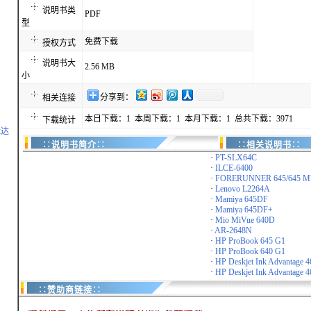
说明书类
PDF
型
免费下载
授权方式
说明书大
2.56 MB
小
分享到：
相关连接
本日下载：1 本周下载：1 本月下载：1 总共下载：3971
下载统计
能达
∷说明书简介∷
∷相关说明书∷
·
PT-SLX64C
·
ILCE-6400
·
FORERUNNER 645/645 M
·
Lenovo L2264A
·
Mamiya 645DF
·
Mamiya 645DF+
·
Mio MiVue 640D
·
AR-2648N
·
HP ProBook 645 G1
·
HP ProBook 640 G1
·
HP Deskjet Ink Advantage 4
·
HP Deskjet Ink Advantage 
∷赞助商链接∷