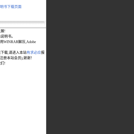
I 说明书下载页面
展!
站说明书。
WINRAR解压,Adobe
能下载,请进入本站
有求必应
报
先注册本站会员),谢谢！
们!