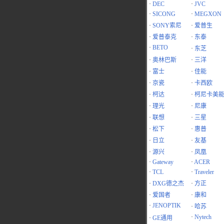
·
DEC
·
JVC
·
SICONG
·
MEGXON
·
SONY索尼
·
爱普生
·
爱普泰克
·
东泰
·
BETO
·
东芝
·
奥林巴斯
·
三洋
·
富士
·
佳能
·
京瓷
·
卡西欧
·
柯达
·
柯尼卡美
·
理光
·
尼康
·
联想
·
三星
·
松下
·
惠普
·
日立
·
友基
·
源兴
·
凤凰
·
Gateway
·
ACER
·
TCL
·
Traveler
·
DXG德之杰
·
方正
·
爱国者
·
康和
·
JENOPTIK
·
哈苏
·
Nytech
·
GE通用