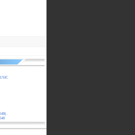
USIC
648(..
4648