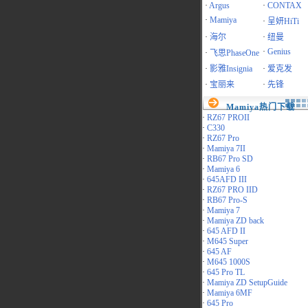
·
Argus
·
CONTAX
·
Mamiya
·
呈妍HiTi
·
海尔
·
纽曼
·
Genius
·
飞思PhaseOne
·
影雅Insignia
·
爱克发
·
宝丽来
·
先锋
Mamiya热门下载
·
RZ67 PROII
·
C330
·
RZ67 Pro
·
Mamiya 7II
·
RB67 Pro SD
·
Mamiya 6
·
645AFD III
·
RZ67 PRO IID
·
RB67 Pro-S
·
Mamiya 7
·
Mamiya ZD back
·
645 AFD II
·
M645 Super
·
645 AF
·
M645 1000S
·
645 Pro TL
·
Mamiya ZD SetupGuide
·
Mamiya 6MF
·
645 Pro