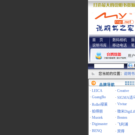
首 页
数码相机
摄
说明书库
移动电话
笔
您当前的位置：
说明书
品牌导航
·
LEICA
·
Creative
·
GuangBo
·
SIGMA适
·
Vivitar
·
Rollei禄莱
·
拍得丽
·
微米DigiLif
·
Mustek
·
Benten
·
Digimaster
·
飞利浦
·
BENQ
·
宾得