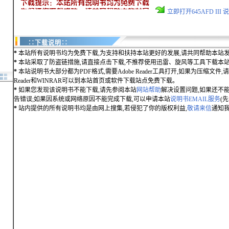
立即打开645AFD II
∷下载说明∷
*
本站所有说明书均为免费下载,为支持和扶持本站更好的发展,请共同帮助本站发
*
本站采取了防盗链措施,请直接点击下载,不推荐使用迅雷、旋风等工具下载本
*
本站说明书大部分都为PDF格式,需要Adobe Reader工具打开,如果为压缩文件,请用
Reader和WINRAR可以到本站首页或软件下载站点免费下载。
*
如果您发现该说明书不能下载,请先参阅本站
网站帮助
解决设置问题,如果还不
告错误;如果因系统或网络原因不能完成下载,可以申请本站
说明书EMAIL服务
(
*
站内提供的所有说明书均是由网上搜集,若侵犯了你的版权利益,
敬请来信
通知我