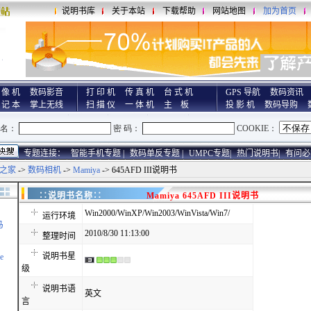
说明书库
关于本站
下载帮助
网站地图
加为首页
 像 机
数码影音
打 印 机
传 真 机
台 式 机
GPS 导航
数码资讯
 记 本
掌上无线
扫 描 仪
一 体 机
主 板
投 影 机
数码导购
专题连接：
智能手机专题 |
数码单反专题 |
UMPC专题|
热门说明书|
有问必
之家
->
数码相机
->
Mamiya
-> 645AFD III说明书
∷说明书名称∷
Mamiya 645AFD III说明书
Win2000/WinXP/Win2003/WinVista/Win7/
运行环境
马
2010/8/30 11:13:00
整理时间
说明书星
e
级
说明书语
英文
言