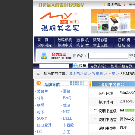
说明书库
关
首 页
数码相机
摄 像 机
数码影音
打 印 机
说明书库
移动电话
笔 记 本
掌上无线
扫 描 仪
专题连接：
智能手机专题 |
您当前的位置：
说明书之家
->
投影机
->
三星
-> SP-M2
品牌导航
∷说明书名称
·
爱普生
·
夏普
Win2000/
运行环境
·
BenQ
·
佳能
2011/5/18
整理时间
·
联想
·
优派
说明书星级
·
NEC
·
松下
·
SONY
·
DELL
简体中文
说明书语言
·
EIKI爱其
·
卡西欧
PDF
说明书类型
·
LG
·
东芝