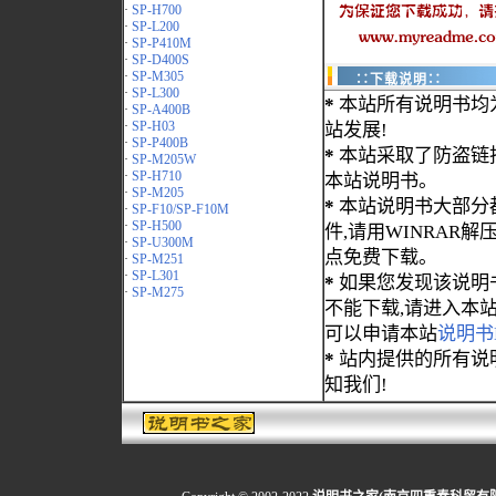
·
SP-H700
·
SP-L200
·
SP-P410M
·
SP-D400S
·
SP-M305
∷下载说明∷
·
SP-L300
*
本站所有说明书均
·
SP-A400B
·
SP-H03
站发展!
·
SP-P400B
*
本站采取了防盗链
·
SP-M205W
·
SP-H710
本站说明书。
·
SP-M205
*
本站说明书大部分都为
·
SP-F10/SP-F10M
·
SP-H500
件,请用WINRAR解压
·
SP-U300M
点免费下载。
·
SP-M251
·
SP-L301
*
如果您发现该说明
·
SP-M275
不能下载,请进入本
可以申请本站
说明书
*
站内提供的所有说
知我们!