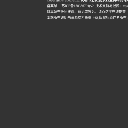
Copyright © 2002-2022
说明书之家(南京四重奏科贸有
备案号：
苏ICP备15035679号-2
技术支持与报障：mydigi
对本站有任何建议、意见或投诉，
请点这里在线提交
本站所有说明书资源均为免费下载,版权归原作者所有