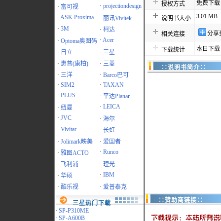
免费下载
授权方式
·
projectiondesign
·
富可视
3.01 MB
·
ASK Proxima
·
丽讯Vivitek
说明书大小
·
3M
·
柯达
分享
相关连接
·
Acer
·
Optoma奥图码
本日下载：
下载统计
·
日立
·
三星
·
惠普(康柏)
·
三菱
∷说明书简介∷
·
三洋
·
Barco巴可
·
SIM2
·
TAXAN
·
PLUS
·
平达Planar
·
LEICA
·
纽曼
·
JVC
·
海尔
·
Vivitar
·
长虹
·
Jolimark映美
·
爱国者
·
Runco
·
雅图ACTO
·
飞利浦
·
理光
·
IBM
·
华硕
·
酷乐视
·
爱普泰克
∷赞助商链接∷
三星热门下载
·
SP-P310ME
·
SP-A600B