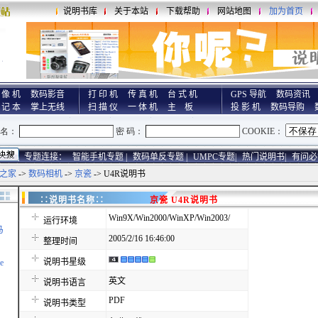
说明书库
关于本站
下载帮助
网站地图
加为首页
 像 机
数码影音
打 印 机
传 真 机
台 式 机
GPS 导航
数码资讯
 记 本
掌上无线
扫 描 仪
一 体 机
主 板
投 影 机
数码导购
专题连接：
智能手机专题 |
数码单反专题 |
UMPC专题|
热门说明书|
有问必
之家
->
数码相机
->
京瓷
-> U4R说明书
∷说明书名称∷
京瓷 U4R说明书
Win9X/Win2000/WinXP/Win2003/
运行环境
马
2005/2/16 16:46:00
整理时间
说明书星级
e
英文
说明书语言
PDF
说明书类型