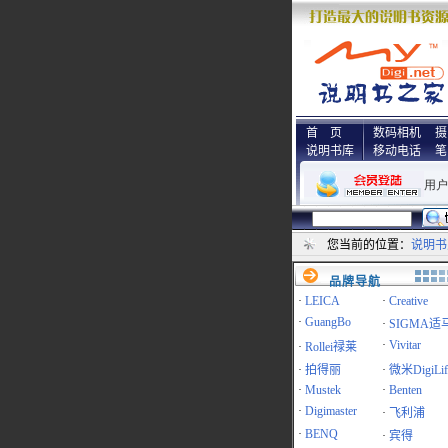
首 页
数码相机
摄
说明书库
移动电话
笔
您当前的位置：
说明书
品牌导航
·
LEICA
·
Creative
·
GuangBo
·
SIGMA适
·
Vivitar
·
Rollei禄莱
·
拍得丽
·
微米DigiLif
·
Mustek
·
Benten
·
Digimaster
·
飞利浦
·
BENQ
·
宾得