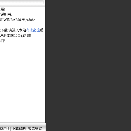
展!
站说明书。
WINRAR解压,Adobe
能下载,请进入本站
有求必应
报
先注册本站会员),谢谢！
们!
载声明
|
下载帮助
|
报告错误