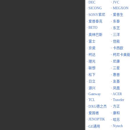
·
DEC
·
JVC
·
SICONG
·
MEGXON
·
SONY索尼
·
爱普生
·
爱普泰克
·
东泰
·
BETO
·
东芝
·
奥林巴斯
·
三洋
·
富士
·
佳能
·
京瓷
·
卡西欧
·
柯达
·
柯尼卡美
·
理光
·
尼康
·
联想
·
三星
·
松下
·
惠普
·
日立
·
友基
·
源兴
·
凤凰
·
Gateway
·
ACER
·
TCL
·
Traveler
·
DXG德之杰
·
方正
·
爱国者
·
康和
·
JENOPTIK
·
哈苏
·
Nytech
·
GE通用