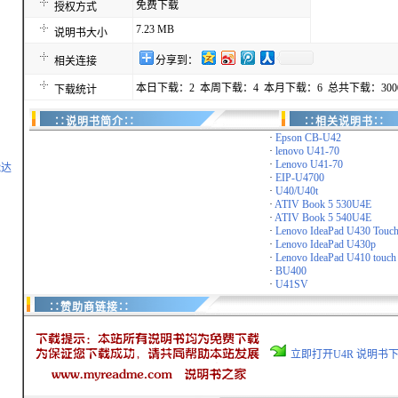
免费下载
授权方式
7.23 MB
说明书大小
分享到：
相关连接
本日下载：2 本周下载：4 本月下载：6 总共下载：300
下载统计
∷说明书简介∷
∷相关说明书∷
·
Epson CB-U42
·
lenovo U41-70
·
Lenovo U41-70
能达
·
EIP-U4700
·
U40/U40t
·
ATIV Book 5 530U4E
·
ATIV Book 5 540U4E
·
Lenovo IdeaPad U430 Touc
·
Lenovo IdeaPad U430p
·
Lenovo IdeaPad U410 touch
·
BU400
·
U41SV
∷赞助商链接∷
立即打开U4R 说明书