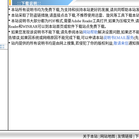
∷下载说明∷
*
本站所有说明书均为免费下载,为支持和扶持本站更好的发展,请共同帮助本站发
*
本站采取了防盗链措施,请直接点击下载,不推荐使用迅雷、旋风等工具下载本
*
本站说明书大部分都为PDF格式,需要Adobe Reader工具打开,如果为压缩文件,请用
Reader和WINRAR可以到本站首页或软件下载站点免费下载。
*
如果您发现该说明书不能下载,请先参阅本站
网站帮助
解决设置问题,如果还不
告错误;如果因系统或网络原因不能完成下载,可以申请本站
说明书EMAIL服务
(
*
站内提供的所有说明书均是由网上搜集,若侵犯了你的版权利益,
敬请来信
通知我
关于本站
|
网站地图
|
友情链接
|
下