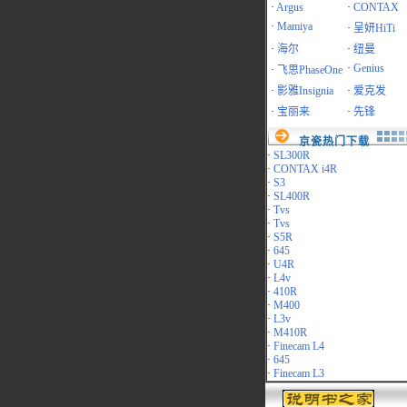
·
Argus
·
CONTAX
·
Mamiya
·
呈妍HiTi
·
海尔
·
纽曼
·
Genius
·
飞思PhaseOne
·
影雅Insignia
·
爱克发
·
宝丽来
·
先锋
京瓷热门下载
·
SL300R
·
CONTAX i4R
·
S3
·
SL400R
·
Tvs
·
Tvs
·
S5R
·
645
·
U4R
·
L4v
·
410R
·
M400
·
L3v
·
M410R
·
Finecam L4
·
645
·
Finecam L3