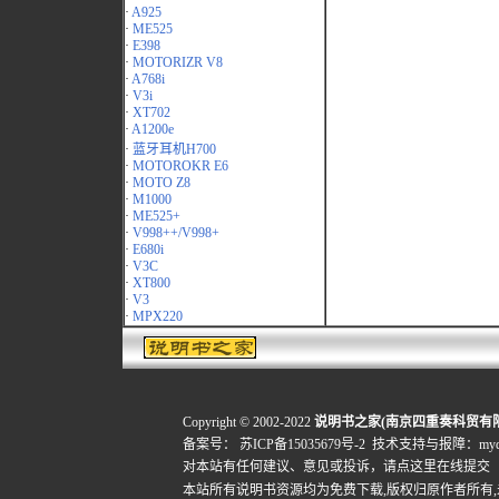
·
A925
·
ME525
·
E398
·
MOTORIZR V8
·
A768i
·
V3i
·
XT702
·
A1200e
·
蓝牙耳机H700
·
MOTOROKR E6
·
MOTO Z8
·
M1000
·
ME525+
·
V998++/V998+
·
E680i
·
V3C
·
XT800
·
V3
·
MPX220
Copyright © 2002-2022
说明书之家(南京四重奏科贸有
备案号：
苏ICP备15035679号-2
技术支持与报障：mydigi
对本站有任何建议、意见或投诉，
请点这里在线提交
本站所有说明书资源均为免费下载,版权归原作者所有