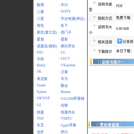
说明书类
·
联想
·
中兴
PDF
型
·
SONY
·
三菱
免费下载
授权方式
·
三星
·
宇达电通(神达)
·
首信
·
松下
说明书大
9.09 MB
·
索尼(爱立信)
·
西门子
小
·
夏普
·
夏新
分享到
相关连接
·
诺基亚(微软)
·
摩托罗拉
本日下载：1
下载统计
·
NEC
·
LG
·
CECT
·
华硕
∷说明书简介∷
·
BenQ
·
VKmobile
·
SK
·
泛泰
·
奥克斯
·
华为
·
Sendo
·
酷派
·
Xplore
·
Benten
·
OKWAP
·
SAGEM萨基姆
·
O2
·
创维
·
技嘉
·
恒基伟业
·
TSD
·
VERTU
∷赞助商链接∷
·
东芝
·
Apple苹果
·
龙虾
·
侨兴