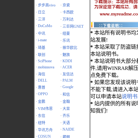
·
步步高vivo
·
京瓷
·
日立
·
卡西欧
·
三洋
·
万利达
·
DoCoMo
∷下载说明∷
·
三巨网GNET
*
本站所有说明书均
·
中讯
·
纽曼
站发展!
·
i-mate
·
乐讯
*
本站采取了防盗链
·
琦基
·
振华欧比
本站说明书。
·
联创
·
魅族
*
本站说明书大部分都为
·
SciPhone
·
KDDI
·
mobinnova
·
ACER
件,请用WINRAR解压
·
海信
·
友信达
点免费下载。
·
DELL
·
PALM
*
如果您发现该说明
·
Google
·
惠普
不能下载,请进入本
·
OPPO
·
和信
可以申请本站
说明书
·
金鹏
·
金翰
*
站内提供的所有说
·
VIM伟恩
·
大显
知我们!
·
东信
·
齐乐
·
纽特
·
天语
·
NAIDE
·
华讯方舟
·
COSUN
·
葳朗