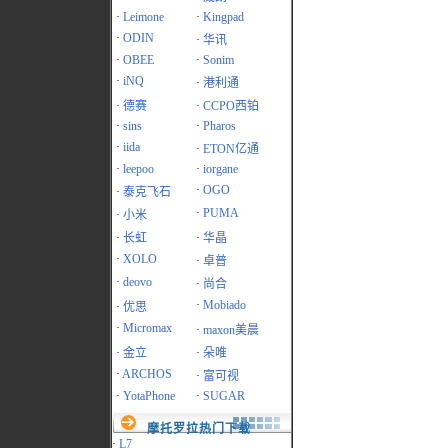
·
Leimone
·
Kingpad
·
ODIN
·
华讯
·
OBEE
·
Sonim
·
iNQ
·
港利通
·
德赛
·
CCPO西铂
·
sins
·
Pharos
·
iida
·
ETON亿通
·
leepoo
·
iorgane
·
OGO
·
泰克飞石
·
PUMA
·
小米
·
长虹
·
华晶
·
XOLO
·
卓普
·
deovo
·
尚合
·
Mobiado
·
优思
·
Micromax
·
maxon美晨
·
金立
·
朵唯
·
ARCHOS
·
富可视
·
YotaPhone
·
SUGAR
摩托罗拉热门下载
·
L7