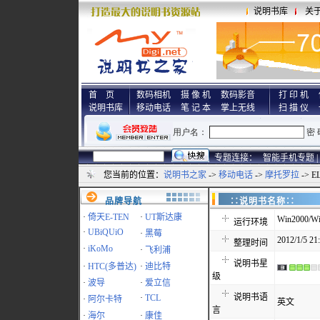
说明书库
关
首 页
数码相机
摄 像 机
数码影音
打 印 机
说明书库
移动电话
笔 记 本
掌上无线
扫 描 仪
专题连接：
智能手机专题 |
您当前的位置：
说明书之家
->
移动电话
->
摩托罗拉
-> 
品牌导航
∷说明书名称
·
倚天E-TEN
·
UT斯达康
Win2000/Wi
运行环境
·
UBiQUiO
·
黑莓
2012/1/5 21
整理时间
·
iKoMo
·
飞利浦
说明书星
·
HTC(多普达)
·
迪比特
级
·
波导
·
爱立信
说明书语
·
TCL
·
阿尔卡特
英文
言
·
海尔
·
康佳