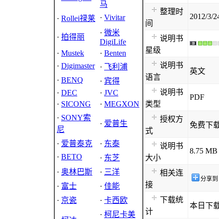
马
整理时
2012/3/2
·
Vivitar
·
Rollei禄莱
间
·
微米
·
拍得丽
说明书
DigiLife
星级
·
Mustek
·
Benten
说明书
·
Digimaster
·
飞利浦
英文
语言
·
BENQ
·
宾得
说明书
·
DEC
·
JVC
PDF
·
SICONG
·
MEGXON
类型
·
SONY索
授权方
·
爱普生
免费下
尼
式
·
爱普泰克
·
东泰
说明书
8.75 MB
·
BETO
·
东芝
大小
·
奥林巴斯
·
三洋
相关连
分享到
接
·
富士
·
佳能
下载统
·
京瓷
·
卡西欧
本日下载
计
·
柯尼卡美