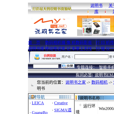
说明书
关
库
首 页
数码相机
摄 像 机
数码影音
打 印 机
传
说明书库
移动电话
笔 记 本
掌上无线
扫 描 仪
一
专题连接：
智能手机
有问必答|
说明书EM
您当前的位置：
说明书之家
->
数码相机
->
明书
品牌导航
∷说明书名称
·
LEICA
·
Creative
运行环
Win2000
·
SIGMA适
境
·
GuangBo