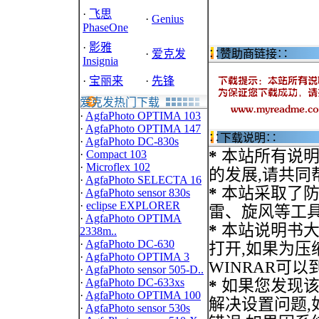
·
飞思
·
Genius
PhaseOne
·
影雅
·
爱克发
∷赞助商链接∷
Insignia
·
宝丽来
·
先锋
爱克发热门下载
·
AgfaPhoto OPTIMA 103
·
AgfaPhoto OPTIMA 147
∷下载说明∷
·
AgfaPhoto DC-830s
*
本站所有说明
·
Compact 103
·
Microflex 102
的发展,请共同
·
AgfaPhoto SELECTA 16
*
本站采取了防
·
AgfaPhoto sensor 830s
·
eclipse EXPLORER
雷、旋风等工
·
AgfaPhoto OPTIMA
*
本站说明书大部
2338m..
·
AgfaPhoto DC-630
打开,如果为压缩文
·
AgfaPhoto OPTIMA 3
WINRAR可
·
AgfaPhoto sensor 505-D..
·
AgfaPhoto DC-633xs
*
如果您发现该
·
AgfaPhoto OPTIMA 100
解决设置问题,
·
AgfaPhoto sensor 530s