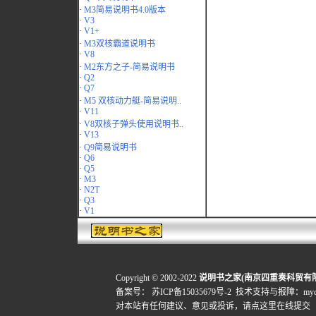
·
M3简易说明书4.0版本
·
V3
·
V1+
·
M3双核霸道说明书
·
V8
·
M2东方之子-简易说明书
·
Q2
·
Q7
·
M5 双核动力艇-简易说明..
·
V11
·
V8双核子弹头使用说明书..
·
V13
·
Q9简易说明书
·
Q6
·
Q5
·
M3
·
N2T
·
Q3
·
V1
Copyright © 2002-2022
说明书之家(南京四重奏科贸有
备案号：
苏ICP备15035679号-2
技术支持与报障：mydigi
对本站有任何建议、意见或投诉，
请点这里在线提交