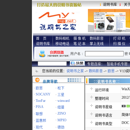
说明书库
关
首 页
数码相机
摄 像 机
数码影音
打 印 机
说明书库
移动电话
笔 记 本
掌上无线
扫 描 仪
专题连接：
智能手机专题 |
您当前的位置：
说明书之家
->
数码影音
->
欧恩
-> V13
品牌导航
∷说明书名称
·
欧恩
·
松下
WinX
运行环境
·
SOCANY
·
三星
2012/
整理时间
·
TooFar
·
winward
·
PISA
说明书星级
·
纽曼
·
ZINO
·
联想
简体
说明书语言
·
MPIO
·
蓝惠邦
DOC
说明书类型
·
现代
·
德劲