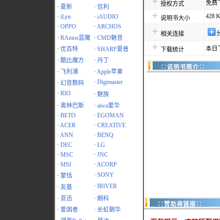
免费
授权方式
·
夏新
·
信利
428 
·
iLyn
·
iAUDIO
说明书大小
·
OPPO
·
ARCHOS
相关连接
·
RAmos蓝魔
·
CMD魅音
本日
·
优百特
·
SHARP夏普
下载统计
·
酷比魔方
·
丹丁
∷说明书简介∷
·
飞利浦
·
Apple苹果
·
Digimaster
·
幻音数码
·
RIO
·
魅族
·
奥林巴斯
·
aiwa爱华
·
BETO
·
EGOMAN
·
ACER
·
CREATIVE
·
ANN
·
BENQ
·
DEC
·
LG
·
MSC
·
JNC
·
MSI
·
ACORP
·
SONY
·
蒙恬
·
IRIVER
·
友基
·
亚迅
·
朗科
∷赞助商链接∷
·
爱国者
·
长虹朝华