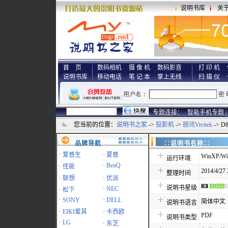
说明书库
关
首 页
数码相机
摄 像 机
数码影音
打 印 机
说明书库
移动电话
笔 记 本
掌上无线
扫 描 仪
专题连接：
智能手机专题 |
您当前的位置：
说明书之家
->
投影机
->
丽讯Vivitek
-> D
品牌导航
∷说明书名称
·
爱普生
·
夏普
WinXP/Wi
运行环境
·
BenQ
·
佳能
2014/4/27 
整理时间
·
联想
·
优派
说明书星级
·
NEC
·
松下
·
SONY
·
DELL
简体中文
说明书语言
·
EIKI爱其
·
卡西欧
PDF
说明书类型
·
LG
·
东芝