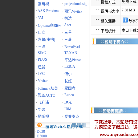
免费下载
授权方式
·
projectiondesign
·
富可视
7.38 MB
·
ASK Proxima
·
丽讯Vivitek
说明书大小
·
3M
·
柯达
分享
相关连接
·
Acer
·
Optoma奥图码
本日下载：
下载统计
·
日立
·
三星
·
惠普(康柏)
·
三菱
∷说明书简介∷
·
三洋
·
Barco巴可
·
SIM2
·
TAXAN
·
PLUS
·
平达Planar
·
LEICA
·
纽曼
·
JVC
·
海尔
·
Vivitar
·
长虹
·
Jolimark映美
·
爱国者
·
Runco
·
雅图ACTO
·
飞利浦
·
理光
·
IBM
·
华硕
∷赞助商链接∷
·
酷乐视
·
爱普泰克
丽讯Vivitek热门下载
·
D630
·
D5000