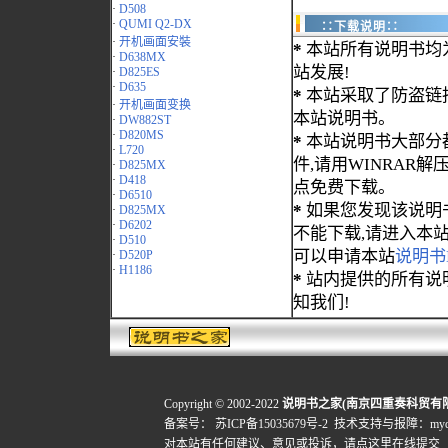
·
D508
·
QUMI Q2-DX
∷下载说明∷
·
开机画面安裝
*
本站所有说明书均
·
D638MX
站发展!
·
D825ES
·
D635
*
本站采取了防盗链
·
开机画面变换
本站说明书。
·
DW882ST
·
D820MS
*
本站说明书大部分都为
·
L720
件,请用WINRAR解压
·
D825MX
·
D418
点免费下载。
·
D6510
*
如果您发现该说明
·
D825MX
·
D6202
不能下载,请进入本
·
D510
可以申请本站
说明书
·
D520P
·
H1186
*
站内提供的所有说
知我们!
Copyright © 2002-2022
说明书之家(南京四重奏科贸有
备案号：
苏ICP备15035679号-2
技术支持与报障：mydigi
对本站有任何建议、意见或投诉，
请点这里在线提交