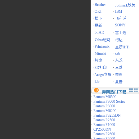
·
Brother
·
Jolimark映美
·
OKI
·
IBM
·
松下
·
飞利浦
·
SONY
·
夏新
·
STAR
·
富士通
·
Zebra斑马
·
柯达
·
Printronix
·
呈妍HiTi
·
Mimaki
·
cab
·
炜煌
·
东芝
·
3D打印
·
三菱
·
Arogx立象
·
奔图
·
LG
·
夏普
奔图热门下载
·
Pantum M6500
·
Pantum P3000 Series
·
Pantum P3000
·
Pantum M6200
·
Pantum P3255DN
·
Pantum P2500
·
Pantum P1000
·
CP2500DN
·
Pantum P2600
·
Pantum P2000