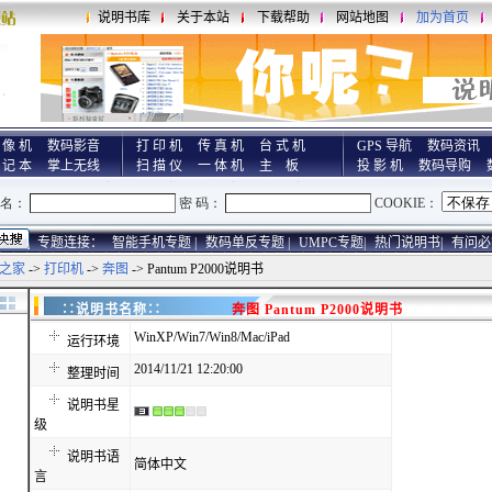
说明书库
关于本站
下载帮助
网站地图
加为首页
 像 机
数码影音
打 印 机
传 真 机
台 式 机
GPS 导航
数码资讯
 记 本
掌上无线
扫 描 仪
一 体 机
主 板
投 影 机
数码导购
专题连接：
智能手机专题 |
数码单反专题 |
UMPC专题|
热门说明书|
有问必
之家
->
打印机
->
奔图
-> Pantum P2000说明书
∷说明书名称∷
奔图 Pantum P2000说明书
WinXP/Win7/Win8/Mac/iPad
运行环境
2014/11/21 12:20:00
整理时间
说明书星
级
说明书语
简体中文
言