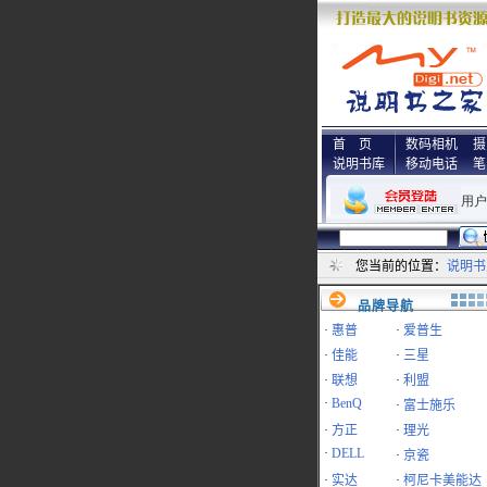
首 页
数码相机
摄
说明书库
移动电话
笔
您当前的位置：
说明书
品牌导航
·
惠普
·
爱普生
·
佳能
·
三星
·
联想
·
利盟
·
BenQ
·
富士施乐
·
方正
·
理光
·
DELL
·
京瓷
·
实达
·
柯尼卡美能达