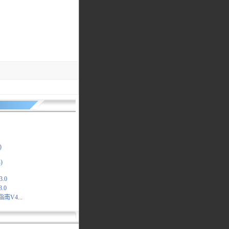
)
)
3.0
.0
指南V4...