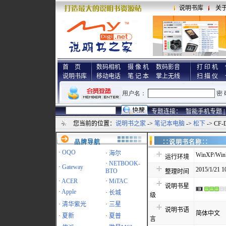
说明书库
关
首 页
数码相机
摄 像 机
数码影音
打 印 机
说明书库
移动电话
笔 记 本
掌上无线
扫 描 仪
专题连接：
智能手机专题 |
您当前的位置：
说明书之家
->
笔记本电脑
->
松下
-> CF
品牌导航
∷说明书名称
·
OQO
·
海尔
WinXP/Win7
运行环境
·
NETBOOK-
·
Gateway
2015/1/21 1
BTO
整理时间
·
ACER
·
MiTAC
说明书星
·
Apple
·
长城
级
·
清华紫光
·
三星
说明书语
简体中文
·
夏新
·
夏普
言