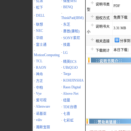
·
优派
·
微星MSI
说明书类
PDF
·
BENQ
·
松下
型
·
·
DELL
免费下载
ThinkPad(IBM)
授权方式
·
联想
·
东芝
说明书大
3.31 MB
·
NEC
·
惠普(康柏)
小
·
华硕
·
SONY索尼
分享到
相关连接
·
富士通
·
技嘉
本日下载：2
·
下载统计
·
LG
MotionComputing
·
TCL
∷说明书简介∷
·
精英ECS
·
RAON
·
UBiQUiO
·
Targa
·
神舟
·
KOHJINSHA
·
方正
·
Raon Digital
·
中柏
·
Vye
·
Above-Net
·
爱可视
·
纽曼
·
Alienware
·
TDE台德
·
诺基亚
·
七喜
·
viliv
·
七彩虹
∷赞助商链接∷
·
瀚斯宝丽