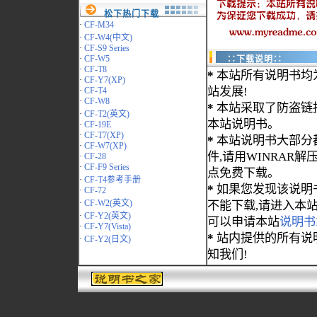
松下热门下载
·
CF-M34
·
CF-W4(中文)
·
CF-S9 Series
·
CF-W5
∷下载说明∷
·
CF-T8
*
本站所有说明书均
·
CF-Y7(XP)
站发展!
·
CF-T4
·
CF-W8
*
本站采取了防盗链
·
CF-T2(英文)
本站说明书。
·
CF-19E
·
CF-T7(XP)
*
本站说明书大部分都为
·
CF-W7(XP)
件,请用WINRAR解压
·
CF-28
·
CF-F9 Series
点免费下载。
·
CF-T4参考手册
*
如果您发现该说明
·
CF-72
·
CF-W2(英文)
不能下载,请进入本
·
CF-Y2(英文)
可以申请本站
说明书
·
CF-Y7(Vista)
*
站内提供的所有说
·
CF-Y2(日文)
知我们!