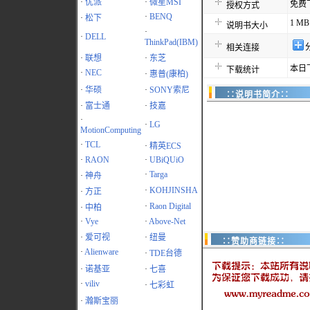
·
优派
·
微星MSI
免费
授权方式
·
BENQ
·
松下
1 MB
说明书大小
·
·
DELL
ThinkPad(IBM)
相关连接
·
联想
·
东芝
本日
下载统计
·
NEC
·
惠普(康柏)
·
华硕
·
SONY索尼
∷说明书简介∷
·
富士通
·
技嘉
·
·
LG
MotionComputing
·
TCL
·
精英ECS
·
RAON
·
UBiQUiO
·
Targa
·
神舟
·
KOHJINSHA
·
方正
·
Raon Digital
·
中柏
·
Vye
·
Above-Net
·
爱可视
·
纽曼
∷赞助商链接∷
·
Alienware
·
TDE台德
·
诺基亚
·
七喜
·
viliv
·
七彩虹
·
瀚斯宝丽