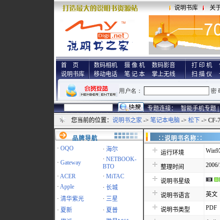
说明书库
关
首 页
数码相机
摄 像 机
数码影音
打 印 机
说明书库
移动电话
笔 记 本
掌上无线
扫 描 仪
专题连接：
智能手机专题 |
您当前的位置：
说明书之家
->
笔记本电脑
->
松下
-> CF
品牌导航
∷说明书名称
·
OQO
·
海尔
Win9
运行环境
·
NETBOOK-
·
Gateway
2006/
BTO
整理时间
·
ACER
·
MiTAC
说明书星级
·
Apple
·
长城
英文
说明书语言
·
清华紫光
·
三星
PDF
说明书类型
·
夏新
·
夏普