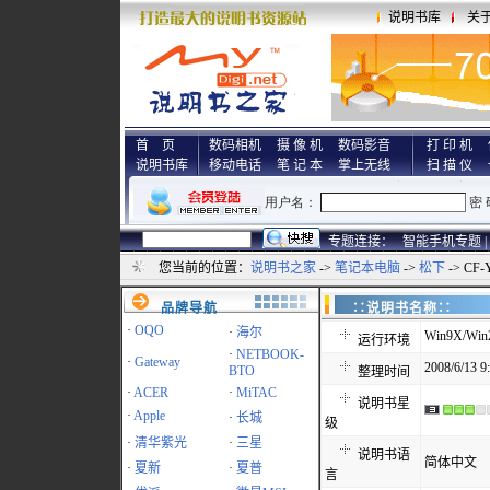
说明书库
关
首 页
数码相机
摄 像 机
数码影音
打 印 机
说明书库
移动电话
笔 记 本
掌上无线
扫 描 仪
专题连接：
智能手机专题 |
您当前的位置：
说明书之家
->
笔记本电脑
->
松下
-> CF-
品牌导航
∷说明书名称
·
OQO
·
海尔
Win9X/Win
运行环境
·
NETBOOK-
·
Gateway
2008/6/13 9
BTO
整理时间
·
ACER
·
MiTAC
说明书星
·
Apple
·
长城
级
·
清华紫光
·
三星
说明书语
简体中文
·
夏新
·
夏普
言