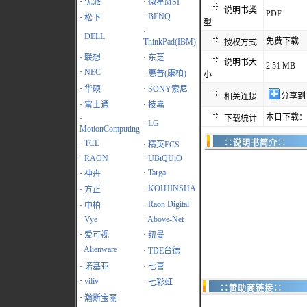
·
优派
·
微星MSI
说明书类
PDF
·
BENQ
·
松下
型
·
·
DELL
免费下载
ThinkPad(IBM)
授权方式
·
联想
·
东芝
说明书大
2.51 MB
·
NEC
·
惠普(康柏)
小
·
华硕
·
SONY索尼
分享到
相关连接
·
富士通
·
技嘉
本日下载：4
·
下载统计
·
LG
MotionComputing
·
TCL
∷说明书简介∷
·
精英ECS
·
RAON
·
UBiQUiO
·
Targa
·
神舟
·
KOHJINSHA
·
方正
·
Raon Digital
·
中柏
·
Vye
·
Above-Net
·
爱可视
·
纽曼
·
Alienware
·
TDE台德
·
诺基亚
·
七喜
·
viliv
·
七彩虹
∷赞助商链接∷
·
瀚斯宝丽