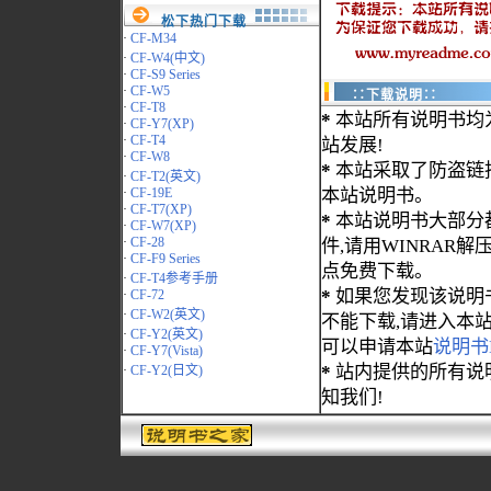
松下热门下载
·
CF-M34
·
CF-W4(中文)
·
CF-S9 Series
·
CF-W5
∷下载说明∷
·
CF-T8
*
本站所有说明书均
·
CF-Y7(XP)
·
CF-T4
站发展!
·
CF-W8
*
本站采取了防盗链
·
CF-T2(英文)
·
CF-19E
本站说明书。
·
CF-T7(XP)
*
本站说明书大部分都为
·
CF-W7(XP)
·
CF-28
件,请用WINRAR解压
·
CF-F9 Series
点免费下载。
·
CF-T4参考手册
*
如果您发现该说明
·
CF-72
·
CF-W2(英文)
不能下载,请进入本
·
CF-Y2(英文)
可以申请本站
说明书
·
CF-Y7(Vista)
*
站内提供的所有说
·
CF-Y2(日文)
知我们!