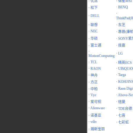
·
优派
·
微星MSI
·
BENQ
·
松下
·
·
DELL
ThinkPad(
·
联想
·
东芝
·
NEC
·
惠普(康柏
·
华硕
·
SONY索
·
富士通
·
技嘉
·
·
LG
MotionComputing
·
TCL
·
精英ECS
·
RAON
·
UBiQUiO
·
Targa
·
神舟
·
KOHJIN
·
方正
·
Raon Digit
·
中柏
·
Vye
·
Above-Ne
·
爱可视
·
纽曼
·
Alienware
·
TDE台德
·
诺基亚
·
七喜
·
viliv
·
七彩虹
·
瀚斯宝丽