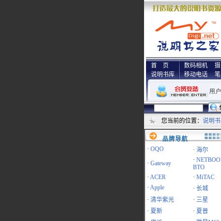
首 页
数码相机
摄
说明书库
移动电话
笔
您当前的位置：
说明书
品牌导航
·
OQO
·
海尔
·
NETBOO
·
Gateway
BTO
·
ACER
·
MiTAC
·
Apple
·
长城
·
清华紫光
·
三星
·
夏新
·
夏普