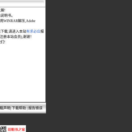
展!
站说明书。
WINRAR解压,Adobe
能下载,请进入本站
有求必应
报
先注册本站会员),谢谢！
们!
载声明
|
下载帮助
|
报告错误