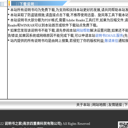
∷下载说明∷
*
本站所有说明书均为免费下载,为支持和扶持本站更好的发展,请共同帮助本站发
*
本站采取了防盗链措施,请直接点击下载,不推荐使用迅雷、旋风等工具下载本
*
本站说明书大部分都为PDF格式,需要Adobe Reader工具打开,如果为压缩文件,请用
Reader和WINRAR可以到本站首页或软件下载站点免费下载。
*
如果您发现该说明书不能下载,请先参阅本站
网站帮助
解决设置问题,如果还不
告错误;如果因系统或网络原因不能完成下载,可以申请本站
说明书EMAIL服务
(
*
站内提供的所有说明书均是由网上搜集,若侵犯了你的版权利益,
敬请来信
通知我
关于本站
|
网站地图
|
友情链接
|
下
022
说明书之家(南京四重奏科贸有限公司)
All Rights Reserved