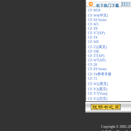
松下热门下载
·
CF-M34
·
CF-W4(中文)
·
CF-S9 Series
·
CF-W5
·
CF-T8
·
CF-Y7(XP)
·
CF-T4
·
CF-W8
·
CF-T2(英文)
·
CF-19E
·
CF-T7(XP)
·
CF-W7(XP)
·
CF-28
·
CF-F9 Series
·
CF-T4参考手册
·
CF-72
·
CF-W2(英文)
·
CF-Y2(英文)
·
CF-Y7(Vista)
·
CF-Y2(日文)
Copyright © 2002-2