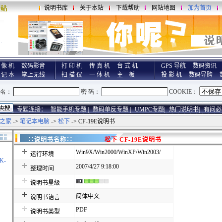
说明书库
关于本站
下载帮助
网站地图
加为首页
 像 机
数码影音
打 印 机
传 真 机
台 式 机
GPS 导航
数码资讯
 记 本
掌上无线
扫 描 仪
一 体 机
主 板
投 影 机
数码导购
专题连接：
智能手机专题 |
数码单反专题 |
UMPC专题|
热门说明书|
有问必
之家
->
笔记本电脑
->
松下
-> CF-19E说明书
∷说明书名称∷
松下 CF-19E说明书
Win9X/Win2000/WinXP/Win2003/
运行环境
K-
2007/4/27 9:18:00
整理时间
说明书星级
简体中文
说明书语言
PDF
说明书类型