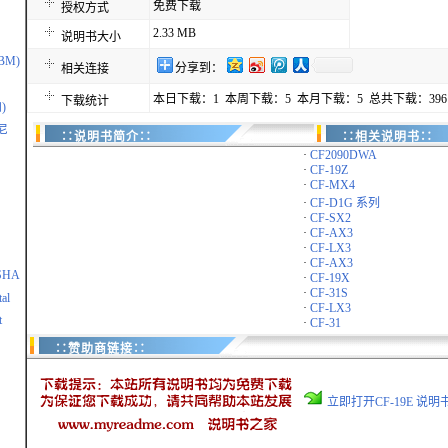
免费下载
授权方式
2.33 MB
说明书大小
IBM)
分享到：
相关连接
本日下载：1 本周下载：5 本月下载：5 总共下载：396
下载统计
)
尼
∷说明书简介∷
∷相关说明书∷
·
CF2090DWA
·
CF-19Z
·
CF-MX4
·
CF-D1G 系列
·
CF-SX2
·
CF-AX3
·
CF-LX3
·
CF-AX3
SHA
·
CF-19X
·
CF-31S
al
·
CF-LX3
t
·
CF-31
∷赞助商链接∷
立即打开CF-19E 说