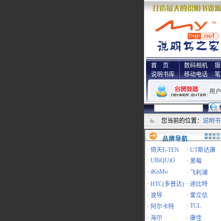
首 页
数码相机
摄
说明书库
移动电话
笔
您当前的位置：
说明书
品牌导航
·
倚天E-TEN
·
UT斯达康
·
UBiQUiO
·
黑莓
·
iKoMo
·
飞利浦
·
HTC(多普达)
·
迪比特
·
波导
·
爱立信
·
TCL
·
阿尔卡特
·
海尔
·
康佳