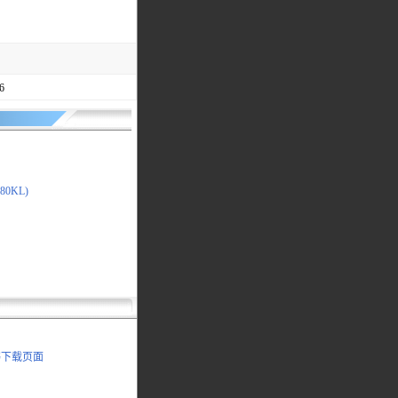
6
680KL)
明书下载页面