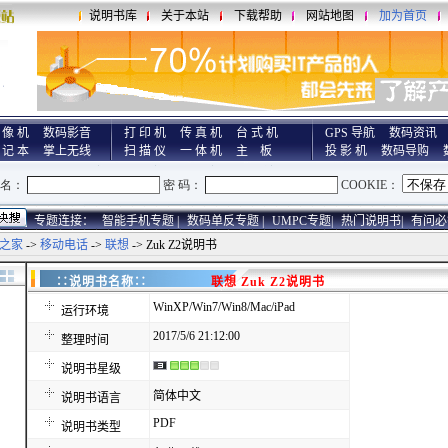
说明书库
关于本站
下载帮助
网站地图
加为首页
 像 机
数码影音
打 印 机
传 真 机
台 式 机
GPS 导航
数码资讯
 记 本
掌上无线
扫 描 仪
一 体 机
主 板
投 影 机
数码导购
专题连接：
智能手机专题 |
数码单反专题 |
UMPC专题|
热门说明书|
有问必
之家
->
移动电话
->
联想
-> Zuk Z2说明书
∷说明书名称∷
联想 Zuk Z2说明书
WinXP/Win7/Win8/Mac/iPad
运行环境
2017/5/6 21:12:00
整理时间
说明书星级
简体中文
说明书语言
PDF
说明书类型