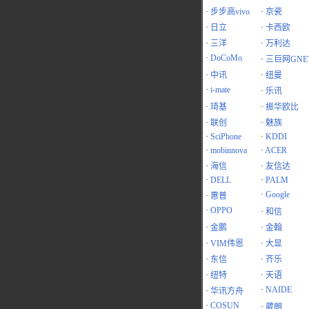
·
步步高vivo
·
京瓷
·
日立
·
卡西欧
·
三洋
·
万利达
·
DoCoMo
·
三巨网GNE
·
中讯
·
纽曼
·
i-mate
·
乐讯
·
琦基
·
振华欧比
·
联创
·
魅族
·
SciPhone
·
KDDI
·
mobinnova
·
ACER
·
海信
·
友信达
·
DELL
·
PALM
·
Google
·
惠普
·
OPPO
·
和信
·
金鹏
·
金翰
·
VIM伟恩
·
大显
·
东信
·
齐乐
·
纽特
·
天语
·
NAIDE
·
华讯方舟
·
COSUN
·
葳朗