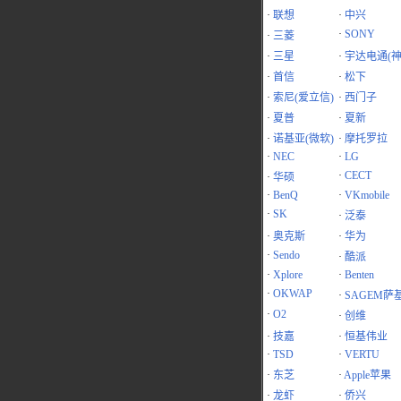
·
联想
·
中兴
·
SONY
·
三菱
·
三星
·
宇达电通(神
·
首信
·
松下
·
索尼(爱立信)
·
西门子
·
夏普
·
夏新
·
诺基亚(微软)
·
摩托罗拉
·
NEC
·
LG
·
CECT
·
华硕
·
BenQ
·
VKmobile
·
SK
·
泛泰
·
奥克斯
·
华为
·
Sendo
·
酷派
·
Xplore
·
Benten
·
OKWAP
·
SAGEM萨
·
O2
·
创维
·
技嘉
·
恒基伟业
·
TSD
·
VERTU
·
东芝
·
Apple苹果
·
龙虾
·
侨兴