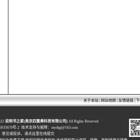
关于本站
|
网站地图
|
友情链接
|
下
022
说明书之家(南京四重奏科贸有限公司)
All Rights Reserved
035679号-2
技术支持与报障：mydigi@163.com
、意见或投诉，
请点这里在线提交