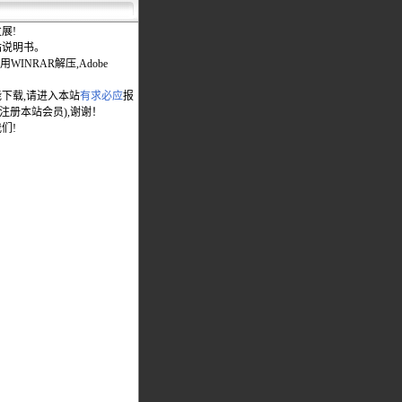
展!
站说明书。
WINRAR解压,Adobe
能下载,请进入本站
有求必应
报
先注册本站会员),谢谢！
们!