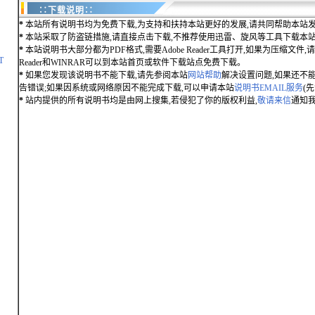
∷下载说明∷
*
本站所有说明书均为免费下载,为支持和扶持本站更好的发展,请共同帮助本站发
*
本站采取了防盗链措施,请直接点击下载,不推荐使用迅雷、旋风等工具下载本
*
本站说明书大部分都为PDF格式,需要Adobe Reader工具打开,如果为压缩文件,请用
T
Reader和WINRAR可以到本站首页或软件下载站点免费下载。
*
如果您发现该说明书不能下载,请先参阅本站
网站帮助
解决设置问题,如果还不
告错误;如果因系统或网络原因不能完成下载,可以申请本站
说明书EMAIL服务
(
*
站内提供的所有说明书均是由网上搜集,若侵犯了你的版权利益,
敬请来信
通知我