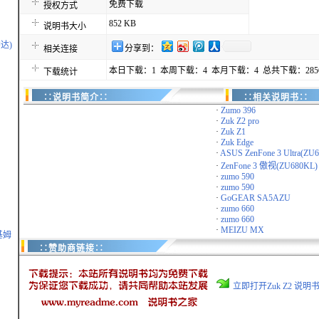
免费下载
授权方式
852 KB
说明书大小
达)
分享到：
相关连接
本日下载：1 本周下载：4 本月下载：4 总共下载：285
下载统计
∷说明书简介∷
∷相关说明书∷
·
Zumo 396
·
Zuk Z2 pro
·
Zuk Z1
·
Zuk Edge
·
ASUS ZenFone 3 Ultra(ZU
·
ZenFone 3 傲视(ZU680KL)
·
zumo 590
·
zumo 590
·
GoGEAR SA5AZU
·
zumo 660
·
zumo 660
·
MEIZU MX
基姆
∷赞助商链接∷
立即打开Zuk Z2 说