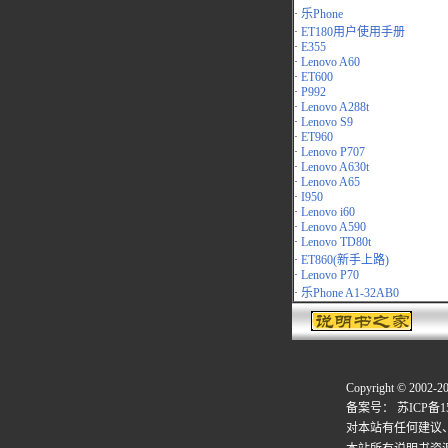
·
乐Phone
·
ET180用户使用手册
·
E355
·
Lenovo A60
·
ET600
·
P992
·
Lenovo A288t
·
Lenovo S9
·
ET960
·
Lenovo P707
·
Lenovo A630t
·
Lenovo A65
·
I950
·
Lenovo i60
·
Lenovo A590
·
Lenovo TD80t
·
ET860(新手上路)
·
Lenovo P70
·
乐Phone A1-32AB0
Copyright © 2002-2
备案号：
苏ICP备15
对本站有任何建议