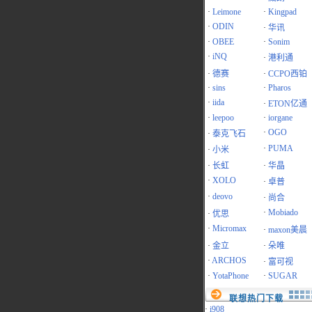
·
Leimone
·
Kingpad
·
ODIN
·
华讯
·
OBEE
·
Sonim
·
iNQ
·
港利通
·
德赛
·
CCPO西铂
·
sins
·
Pharos
·
iida
·
ETON亿通
·
leepoo
·
iorgane
·
OGO
·
泰克飞石
·
PUMA
·
小米
·
长虹
·
华晶
·
XOLO
·
卓普
·
deovo
·
尚合
·
Mobiado
·
优思
·
Micromax
·
maxon美晨
·
金立
·
朵唯
·
ARCHOS
·
富可视
·
YotaPhone
·
SUGAR
联想热门下载
·
i908