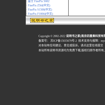
·
富士 FinePix S602
·
FinePix Z5fd(中文)
·
FinePix S1500(中文)
·
FinePix F100fd(中文)
Copyright © 2002-2022
说明书之家(南京四重奏科贸有
备案号：
苏ICP备15035679号-2
技术支持与报障：mydigi
对本站有任何建议、意见或投诉，
请点这里在线提交
本站所有说明书资源均为免费下载,版权归原作者所有