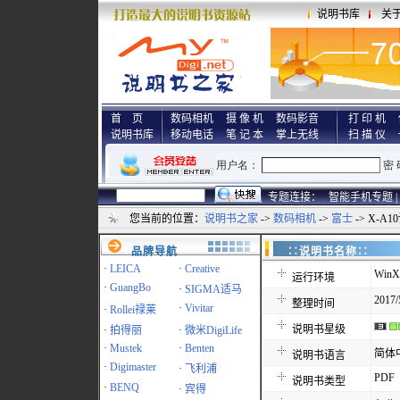
说明书库
关
首 页
数码相机
摄 像 机
数码影音
打 印 机
说明书库
移动电话
笔 记 本
掌上无线
扫 描 仪
专题连接：
智能手机专题 |
您当前的位置：
说明书之家
->
数码相机
->
富士
-> X-A
品牌导航
∷说明书名称
·
LEICA
·
Creative
WinX
运行环境
·
GuangBo
·
SIGMA适马
2017/
整理时间
·
Vivitar
·
Rollei禄莱
说明书星级
·
拍得丽
·
微米DigiLife
·
Mustek
·
Benten
简体
说明书语言
·
Digimaster
·
飞利浦
PDF
说明书类型
·
BENQ
·
宾得