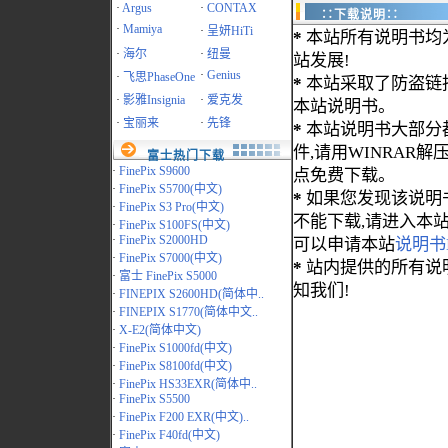
·
Argus
·
CONTAX
∷下载说明∷
·
Mamiya
·
呈妍HiTi
*
本站所有说明书均
·
海尔
·
纽曼
站发展!
·
Genius
·
飞思PhaseOne
*
本站采取了防盗链
·
影雅Insignia
·
爱克发
本站说明书。
·
宝丽来
·
先锋
*
本站说明书大部分都为
件,请用WINRAR解压
富士热门下载
·
FinePix S9600
点免费下载。
·
FinePix S5700(中文)
*
如果您发现该说明
·
FinePix S3 Pro(中文)
不能下载,请进入本
·
FinePix S100FS(中文)
·
FinePix S2000HD
可以申请本站
说明书
·
FinePix S7000(中文)
*
站内提供的所有说
·
富士 FinePix S5000
知我们!
·
FINEPIX S2600HD(简体中..
·
FINEPIX S1770(简体中文..
·
X-E2(简体中文)
·
FinePix S1000fd(中文)
·
FinePix S8100fd(中文)
·
FinePix HS33EXR(简体中..
·
FinePix S5500
·
FinePix F200 EXR(中文)..
·
FinePix F40fd(中文)