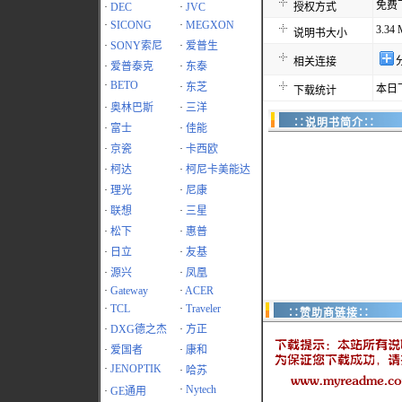
免费
·
DEC
·
JVC
授权方式
·
SICONG
·
MEGXON
3.34
说明书大小
·
SONY索尼
·
爱普生
相关连接
·
爱普泰克
·
东泰
·
BETO
·
东芝
本日
下载统计
·
奥林巴斯
·
三洋
∷说明书简介∷
·
富士
·
佳能
·
京瓷
·
卡西欧
·
柯达
·
柯尼卡美能达
·
理光
·
尼康
·
联想
·
三星
·
松下
·
惠普
·
日立
·
友基
·
源兴
·
凤凰
·
Gateway
·
ACER
·
TCL
·
Traveler
∷赞助商链接∷
·
DXG德之杰
·
方正
·
爱国者
·
康和
·
JENOPTIK
·
哈苏
·
Nytech
·
GE通用