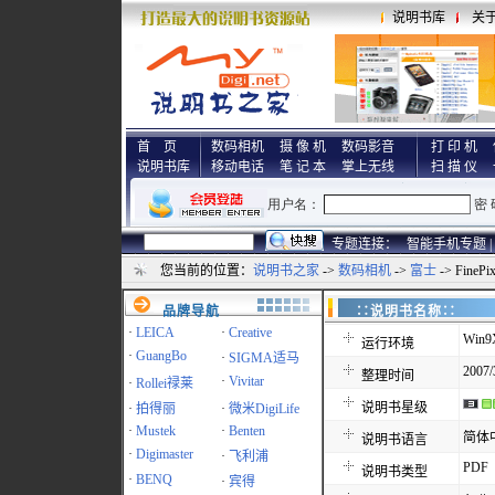
说明书库
关
首 页
数码相机
摄 像 机
数码影音
打 印 机
说明书库
移动电话
笔 记 本
掌上无线
扫 描 仪
专题连接：
智能手机专题 |
您当前的位置：
说明书之家
->
数码相机
->
富士
-> Fine
品牌导航
∷说明书名称
·
LEICA
·
Creative
Win9
运行环境
·
GuangBo
·
SIGMA适马
2007/
整理时间
·
Vivitar
·
Rollei禄莱
说明书星级
·
拍得丽
·
微米DigiLife
·
Mustek
·
Benten
简体
说明书语言
·
Digimaster
·
飞利浦
PDF
说明书类型
·
BENQ
·
宾得