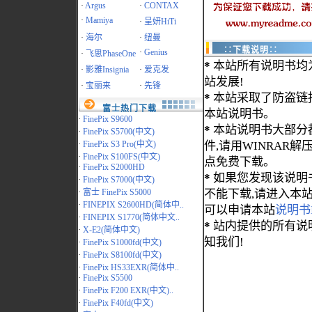
·
Argus
·
CONTAX
·
Mamiya
·
呈妍HiTi
·
海尔
·
纽曼
∷下载说明∷
·
Genius
·
飞思PhaseOne
*
本站所有说明书均
·
影雅Insignia
·
爱克发
站发展!
·
宝丽来
·
先锋
*
本站采取了防盗链
富士热门下载
本站说明书。
·
FinePix S9600
*
本站说明书大部分都为
·
FinePix S5700(中文)
·
FinePix S3 Pro(中文)
件,请用WINRAR解压
·
FinePix S100FS(中文)
点免费下载。
·
FinePix S2000HD
*
如果您发现该说明
·
FinePix S7000(中文)
·
富士 FinePix S5000
不能下载,请进入本
·
FINEPIX S2600HD(简体中..
可以申请本站
说明书
·
FINEPIX S1770(简体中文..
*
站内提供的所有说
·
X-E2(简体中文)
知我们!
·
FinePix S1000fd(中文)
·
FinePix S8100fd(中文)
·
FinePix HS33EXR(简体中..
·
FinePix S5500
·
FinePix F200 EXR(中文)..
·
FinePix F40fd(中文)