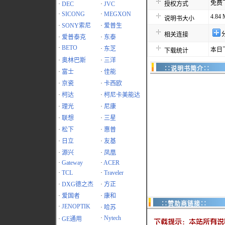
免费
·
DEC
·
JVC
授权方式
·
SICONG
·
MEGXON
4.84
说明书大小
·
SONY索尼
·
爱普生
相关连接
·
爱普泰克
·
东泰
·
BETO
·
东芝
本日
下载统计
·
奥林巴斯
·
三洋
∷说明书简介∷
·
富士
·
佳能
·
京瓷
·
卡西欧
·
柯达
·
柯尼卡美能达
·
理光
·
尼康
·
联想
·
三星
·
松下
·
惠普
·
日立
·
友基
·
源兴
·
凤凰
·
Gateway
·
ACER
·
TCL
·
Traveler
·
DXG德之杰
·
方正
·
爱国者
·
康和
∷赞助商链接∷
·
JENOPTIK
·
哈苏
·
Nytech
·
GE通用