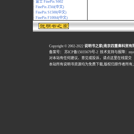
·
富士 FinePix S602
·
FinePix Z5fd(中文)
·
FinePix S1500(中文)
·
FinePix F100fd(中文)
Copyright © 2002-2022
说明书之家(南京四重奏科贸有
备案号：
苏ICP备15035679号-2
技术支持与报障：mydigi
对本站有任何建议、意见或投诉，
请点这里在线提交
本站所有说明书资源均为免费下载,版权归原作者所有