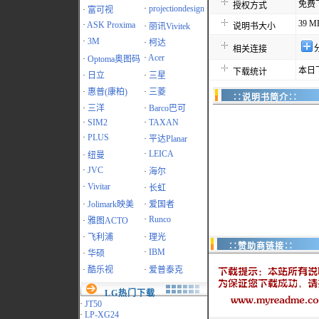
免费
授权方式
·
projectiondesign
·
富可视
39 M
·
ASK Proxima
·
丽讯Vivitek
说明书大小
·
3M
·
柯达
相关连接
·
Acer
·
Optoma奥图码
本日
下载统计
·
日立
·
三星
·
惠普(康柏)
·
三菱
∷说明书简介∷
·
三洋
·
Barco巴可
·
SIM2
·
TAXAN
·
PLUS
·
平达Planar
·
LEICA
·
纽曼
·
JVC
·
海尔
·
Vivitar
·
长虹
·
Jolimark映美
·
爱国者
·
Runco
·
雅图ACTO
·
飞利浦
·
理光
∷赞助商链接∷
·
IBM
·
华硕
·
酷乐视
·
爱普泰克
LG热门下载
·
JT50
·
LP-XG24