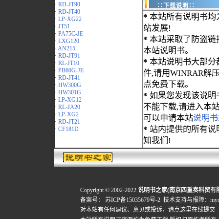
·
RD-JT90
∷下载说明∷
·
RD-JT40
*
本站所有说明书均
·
LP-XG22
·
JT51
站发展!
·
PA75C-JE
*
本站采取了防盗链
·
LXG120
·
AN215
本站说明书。
·
RD-JT91
*
本站说明书大部分都为
·
RL-JT10
·
PB60G-JE
件,请用WINRAR解压
·
RD-JT41
点免费下载。
·
HW300G
·
HW301G
*
如果您发现该说明
·
LP-XG12
不能下载,请进入本
·
RL-JA20
·
LP-XG2
可以申请本站
说明书
·
RD-JT21
*
站内提供的所有说
·
CF181D
知我们!
Copyright © 2002-2022
说明书之家(南京四重奏科贸有
备案号：
苏ICP备15035679号-2
技术支持与报障：mydigi
对本站有任何建议、意见或投诉，
请点这里在线提交