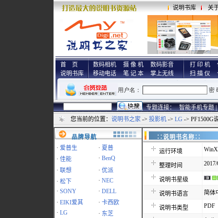
说明书库
关
首 页
数码相机
摄 像 机
数码影音
打 印 机
说明书库
移动电话
笔 记 本
掌上无线
扫 描 仪
专题连接：
智能手机专题 |
您当前的位置：
说明书之家
->
投影机
->
LG
-> PF1500
品牌导航
∷说明书名称
·
爱普生
·
夏普
WinX
运行环境
·
BenQ
·
佳能
2017/
整理时间
·
联想
·
优派
说明书星级
·
NEC
·
松下
·
SONY
·
DELL
简体
说明书语言
·
EIKI爱其
·
卡西欧
PDF
说明书类型
·
LG
·
东芝