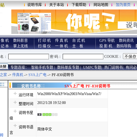
说明书库
关于本站
下载帮助
网站地图
加为首页
 像 机
数码影音
打 印 机
传 真 机
台 式 机
GPS 导航
数码资讯
 记 本
掌上无线
扫 描 仪
一 体 机
主 板
投 影 机
数码导购
专题连接：
智能手机专题 |
数码单反专题 |
UMPC专题|
热门说明书|
有问必
之家
->
传真机
->
SVA上广电
-> PF-830说明书
∷说明书名称∷
SVA上广电 PF-830说明书
Win2000/WinXP/Win2003/WinVista/Win7/
运行环境
2012/1/28 19:52:00
整理时间
说明书星
级
说明书语
简体中文
言
基姆