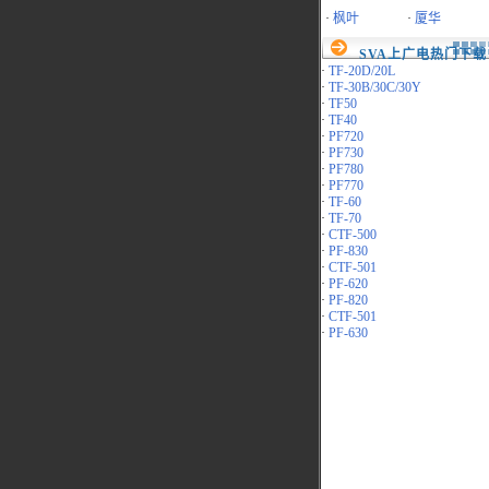
·
枫叶
·
厦华
SVA上广电热门下载
·
TF-20D/20L
·
TF-30B/30C/30Y
·
TF50
·
TF40
·
PF720
·
PF730
·
PF780
·
PF770
·
TF-60
·
TF-70
·
CTF-500
·
PF-830
·
CTF-501
·
PF-620
·
PF-820
·
CTF-501
·
PF-630