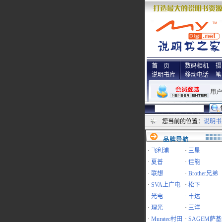
首 页
数码相机
摄
说明书库
移动电话
笔
您当前的位置：
说明书
品牌导航
·
飞利浦
·
三星
·
夏普
·
佳能
·
联想
·
Brother兄弟
·
SVA上广电
·
松下
·
光电
·
丰达
·
理光
·
三洋
·
Muratec村田
·
SAGEM萨