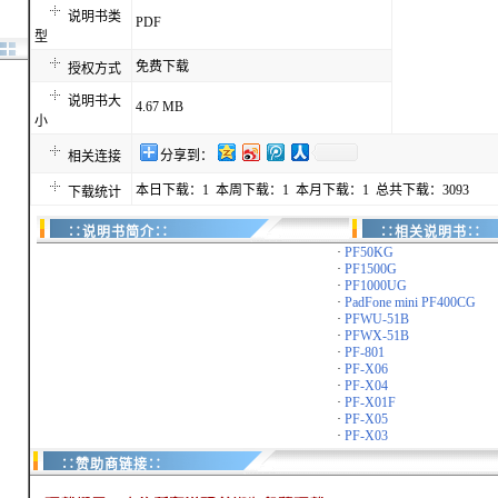
说明书类
PDF
型
免费下载
授权方式
说明书大
4.67 MB
小
分享到：
相关连接
本日下载：1 本周下载：1 本月下载：1 总共下载：3093
下载统计
∷说明书简介∷
∷相关说明书∷
·
PF50KG
·
PF1500G
·
PF1000UG
·
PadFone mini PF400CG
·
PFWU-51B
·
PFWX-51B
·
PF-801
·
PF-X06
·
PF-X04
·
PF-X01F
·
PF-X05
·
PF-X03
∷赞助商链接∷