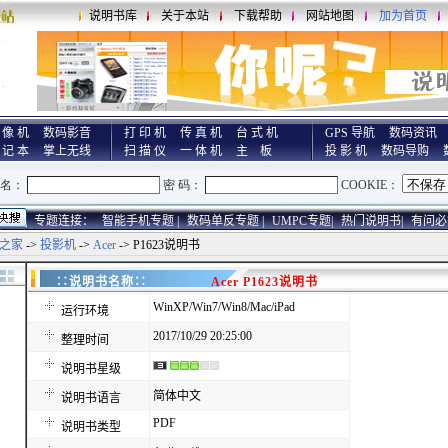
说明书库
关于本站
下载帮助
网站地图
加为首页
 像 机
数码影音
打 印 机
传 真 机
台 式 机
GPS 导航
数码资讯
 记 本
掌上无线
扫 描 仪
一 体 机
主 板
投 影 机
数码导购
专题连接：
智能手机专题 |
数码单反专题 |
UMPC专题|
热门说明书|
有问必
之家
->
投影机
->
Acer
-> P1623说明书
∷说明书名称∷
Acer P1623说明书
WinXP/Win7/Win8/Mac/iPad
运行环境
2017/10/29 20:25:00
整理时间
说明书星级
简体中文
说明书语言
PDF
说明书类型