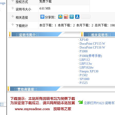
免费下载
授权方式
esign
4.61 MB
k
说明书大小
分享到：
相关连接
本日下载：1 本周下载：2 本月下载：2 总共下载：198
下载统计
∷说明书简介∷
∷相关说明书∷
·
XP140
·
DocuPrint CP115 W
·
DocuPrint CP116 W
·
P1000
·
P1000(参考手册)
·
LBP112
·
LBP113w
·
LBP162dw
·
Finepix XP130
·
P1502
·
SP1000
·
P1525
∷赞助商链接∷
立即打开P1623 说明