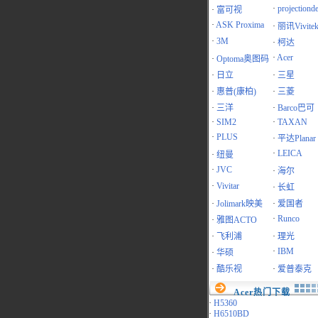
·
projectiond
·
富可视
·
ASK Proxima
·
丽讯Vivite
·
3M
·
柯达
·
Acer
·
Optoma奥图码
·
日立
·
三星
·
惠普(康柏)
·
三菱
·
三洋
·
Barco巴可
·
SIM2
·
TAXAN
·
PLUS
·
平达Planar
·
LEICA
·
纽曼
·
JVC
·
海尔
·
Vivitar
·
长虹
·
Jolimark映美
·
爱国者
·
Runco
·
雅图ACTO
·
飞利浦
·
理光
·
IBM
·
华硕
·
酷乐视
·
爱普泰克
Acer热门下载
·
H5360
·
H6510BD