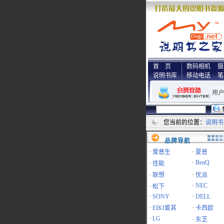
首 页
数码相机
摄
说明书库
移动电话
笔
您当前的位置：
说明书
品牌导航
·
爱普生
·
夏普
·
BenQ
·
佳能
·
联想
·
优派
·
NEC
·
松下
·
SONY
·
DELL
·
EIKI爱其
·
卡西欧
·
LG
·
东芝