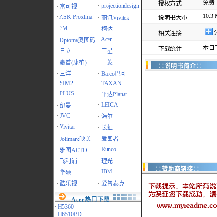
免费
授权方式
·
projectiondesign
·
富可视
10.3
·
ASK Proxima
·
丽讯Vivitek
说明书大小
·
3M
·
柯达
相关连接
·
Acer
·
Optoma奥图码
本日
下载统计
·
日立
·
三星
·
惠普(康柏)
·
三菱
∷说明书简介∷
·
三洋
·
Barco巴可
·
SIM2
·
TAXAN
·
PLUS
·
平达Planar
·
LEICA
·
纽曼
·
JVC
·
海尔
·
Vivitar
·
长虹
·
Jolimark映美
·
爱国者
·
Runco
·
雅图ACTO
·
飞利浦
·
理光
∷赞助商链接∷
·
IBM
·
华硕
·
酷乐视
·
爱普泰克
Acer热门下载
·
H5360
·
H6510BD