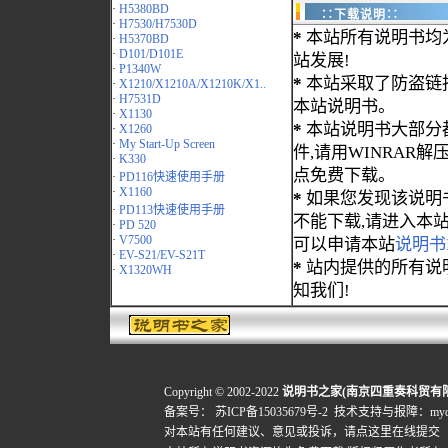
·
H5380BD
∷下载说明∷
·
H7530/H7530D
*
本站所有说明书均
·
H5370BD
·
D101/D101E
站发展!
·
P1340W
*
本站采取了防盗链
·
X1210/X1210A/X1210K/X1..
·
H7531D
本站说明书。
·
X1130
*
本站说明书大部分都为
·
X1260
·
My Start-Up Screen
件,请用WINRAR解压
·
K330
点免费下载。
·
PD116快速使用手册
·
X1160
*
如果您发现该说明
·
PD113快速使用手册
不能下载,请进入本
·
PD 520
·
V7500
可以申请本站
说明书
·
EV-S21/EV-S21T
*
站内提供的所有说
·
X1320WH
知我们!
Copyright © 2002-2022
说明书之家(南京四重奏科贸有
备案号：
苏ICP备15035679号-2
技术支持与报障：mydigi
对本站有任何建议、意见或投诉，
请点这里在线提交