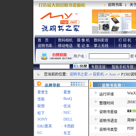
说明书库
关
首 页
数码相机
摄 像 机
数码影音
打 印 机
说明书库
移动电话
笔 记 本
掌上无线
扫 描 仪
专题连接：
智能手机专题 |
您当前的位置：
说明书之家
->
投影机
->
Acer
-> P1502
品牌导航
∷说明书名称
·
爱普生
·
夏普
WinX
运行环境
·
BenQ
·
佳能
2018/
整理时间
·
联想
·
优派
说明书星级
·
NEC
·
松下
·
SONY
·
DELL
简体
说明书语言
·
EIKI爱其
·
卡西欧
PDF
说明书类型
·
LG
·
东芝