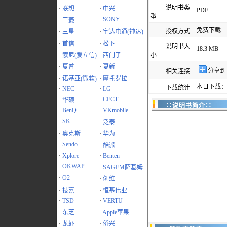
说明书类
·
联想
·
中兴
PDF
型
·
SONY
·
三菱
免费下载
授权方式
·
三星
·
宇达电通(神达)
·
首信
·
松下
说明书大
18.3 MB
·
索尼(爱立信)
·
西门子
小
·
夏普
·
夏新
分享到
相关连接
·
诺基亚(微软)
·
摩托罗拉
本日下载：1
下载统计
·
NEC
·
LG
·
CECT
·
华硕
∷说明书简介∷
·
BenQ
·
VKmobile
·
SK
·
泛泰
·
奥克斯
·
华为
·
Sendo
·
酷派
·
Xplore
·
Benten
·
OKWAP
·
SAGEM萨基姆
·
O2
·
创维
·
技嘉
·
恒基伟业
·
TSD
·
VERTU
·
东芝
·
Apple苹果
·
龙虾
·
侨兴