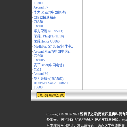
·
T8300
·
Ascend P7
·
华为 Mate7(中国移动)
·
C8812快速指南
·
C8650
·
C8600
·
华为荣耀+(C8950D)
·
荣耀6 Plus(PE-TL10)
·
荣耀Honor U8860
·
MediaPad S7-301u(简体中..
·
Ascend Mate7(中国电信)..
·
C2800
·
C8500S
·
麦芒B199(中国电信)
·
Y511
·
Ascend P6
·
华为荣耀+(U8950D)
·
HUAWEI Sonic+ U8661
·
T8600
Copyright © 2002-2022
说明书之家(南京四重奏科贸有
备案号：
苏ICP备15035679号-2
技术支持与报障：mydigi
对本站有任何建议、意见或投诉，
请点这里在线提交