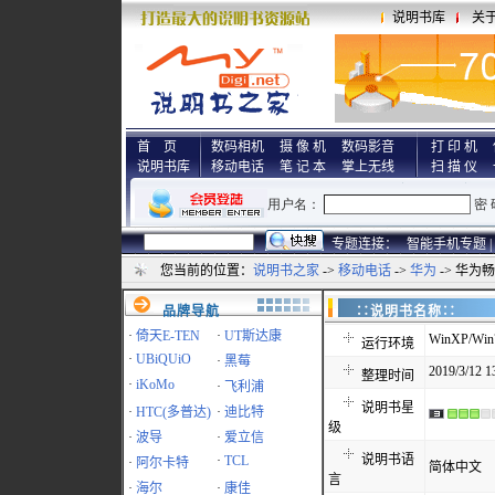
说明书库
关
首 页
数码相机
摄 像 机
数码影音
打 印 机
说明书库
移动电话
笔 记 本
掌上无线
扫 描 仪
专题连接：
智能手机专题 |
您当前的位置：
说明书之家
->
移动电话
->
华为
-> 华为畅
品牌导航
∷说明书名称
·
倚天E-TEN
·
UT斯达康
WinXP/Win7
运行环境
·
UBiQUiO
·
黑莓
2019/3/12 1
整理时间
·
iKoMo
·
飞利浦
说明书星
·
HTC(多普达)
·
迪比特
级
·
波导
·
爱立信
说明书语
·
TCL
·
阿尔卡特
简体中文
言
·
海尔
·
康佳