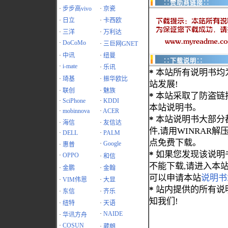
∷赞助商链接∷
·
步步高vivo
·
京瓷
·
日立
·
卡西欧
·
三洋
·
万利达
·
DoCoMo
·
三巨网GNET
·
中讯
·
纽曼
∷下载说明∷
·
i-mate
·
乐讯
*
本站所有说明书均
·
琦基
·
振华欧比
站发展!
·
联创
·
魅族
*
本站采取了防盗链
·
SciPhone
·
KDDI
本站说明书。
·
mobinnova
·
ACER
*
本站说明书大部分都为
·
海信
·
友信达
件,请用WINRAR解压
·
DELL
·
PALM
点免费下载。
·
Google
·
惠普
*
如果您发现该说明
·
OPPO
·
和信
不能下载,请进入本
·
金鹏
·
金翰
可以申请本站
说明书
·
VIM伟恩
·
大显
*
站内提供的所有说
·
东信
·
齐乐
知我们!
·
纽特
·
天语
·
NAIDE
·
华讯方舟
·
COSUN
·
葳朗