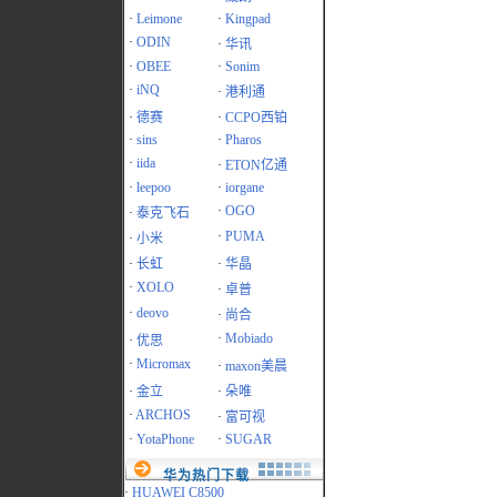
·
Leimone
·
Kingpad
·
ODIN
·
华讯
·
OBEE
·
Sonim
·
iNQ
·
港利通
·
德赛
·
CCPO西铂
·
sins
·
Pharos
·
iida
·
ETON亿通
·
leepoo
·
iorgane
·
OGO
·
泰克飞石
·
PUMA
·
小米
·
长虹
·
华晶
·
XOLO
·
卓普
·
deovo
·
尚合
·
Mobiado
·
优思
·
Micromax
·
maxon美晨
·
金立
·
朵唯
·
ARCHOS
·
富可视
·
YotaPhone
·
SUGAR
华为热门下载
·
HUAWEI C8500