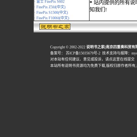
·
富士 FinePix S602
*
站内提供的所有说
·
FinePix Z5fd(中文)
知我们!
·
FinePix S1500(中文)
·
FinePix F100fd(中文)
Copyright © 2002-2022
说明书之家(南京四重奏科贸有
备案号：
苏ICP备15035679号-2
技术支持与报障：mydigi
对本站有任何建议、意见或投诉，
请点这里在线提交
本站所有说明书资源均为免费下载,版权归原作者所有