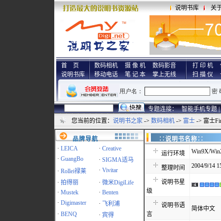
说明书库
关
首 页
数码相机
摄 像 机
数码影音
打 印 机
说明书库
移动电话
笔 记 本
掌上无线
扫 描 仪
专题连接：
智能手机专题 |
您当前的位置：
说明书之家
->
数码相机
->
富士
-> 富士Fi
品牌导航
∷说明书名称
·
LEICA
·
Creative
Win9X/Win
运行环境
·
GuangBo
·
SIGMA适马
2004/9/14 1
整理时间
·
Vivitar
·
Rollei禄莱
说明书星
·
拍得丽
·
微米DigiLife
级
·
Mustek
·
Benten
·
Digimaster
·
飞利浦
说明书语
简体中文
·
BENQ
言
·
宾得