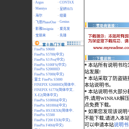
·
Argus
·
CONTAX
·
Mamiya
·
呈妍HiTi
·
海尔
·
纽曼
·
Genius
·
飞思PhaseOne
∷赞助商链接∷
·
影雅Insignia
·
爱克发
·
宝丽来
·
先锋
富士热门下载
·
FinePix S9600
·
FinePix S5700(中文)
∷下载说明∷
·
FinePix S3 Pro(中文)
*
本站所有说明书均
·
FinePix S100FS(中文)
·
FinePix S2000HD
站发展!
·
FinePix S7000(中文)
*
本站采取了防盗链
·
富士 FinePix S5000
本站说明书。
·
FINEPIX S2600HD(简体中..
·
FINEPIX S1770(简体中文..
*
本站说明书大部分都为
·
X-E2(简体中文)
件,请用WINRAR解压
·
FinePix S1000fd(中文)
点免费下载。
·
FinePix S8100fd(中文)
·
FinePix HS33EXR(简体中..
*
如果您发现该说明
·
FinePix S5500
不能下载,请进入本
·
FinePix F200 EXR(中文)..
可以申请本站
说明书
·
FinePix F40fd(中文)