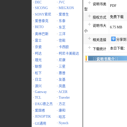
·
DEC
·
JVC
说明书类
PDF
·
SICONG
·
MEGXON
型
·
SONY索尼
·
爱普生
免费下载
授权方式
·
爱普泰克
·
东泰
说明书大
·
BETO
6.75 MB
·
东芝
小
·
奥林巴斯
·
三洋
分享到
相关连接
·
富士
·
佳能
·
京瓷
·
卡西欧
本日下载：1
下载统计
·
柯达
·
柯尼卡美能达
∷说明书简介∷
·
理光
·
尼康
·
联想
·
三星
·
松下
·
惠普
·
日立
·
友基
·
源兴
·
凤凰
·
Gateway
·
ACER
·
TCL
·
Traveler
·
DXG德之杰
·
方正
·
爱国者
·
康和
·
JENOPTIK
·
哈苏
·
Nytech
·
GE通用