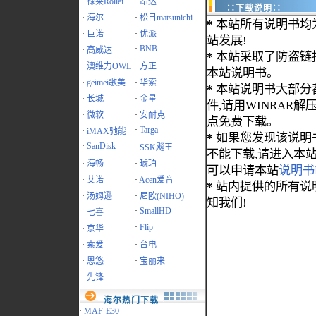
·
禄莱Rollei
·
昂达
∷下载说明∷
·
海尔
·
松日matsunichi
*
本站所有说明书均
·
巨诺
·
优派
站发展!
·
BNB
·
高威达
*
本站采取了防盗链
·
澳维力OWL
·
方正
本站说明书。
·
geimei歌美
·
华索
*
本站说明书大部分都为
·
长城
·
金星
件,请用WINRAR解压
·
微软
·
安耐克
点免费下载。
·
Targa
·
iMAX驰能
*
如果您发现该说明
·
SanDisk
·
SSK飚王
不能下载,请进入本
·
海畅
·
琥珀
可以申请本站
说明书
·
艾诺
·
Acen爱音
*
站内提供的所有说
·
汤姆逊
·
尼欧(NIHO)
知我们!
·
SmallHD
·
七喜
·
Flip
·
京华
·
索爱
·
台电
·
恩悠
·
宝丽来
·
先锋
海尔热门下载
·
MAF-E30