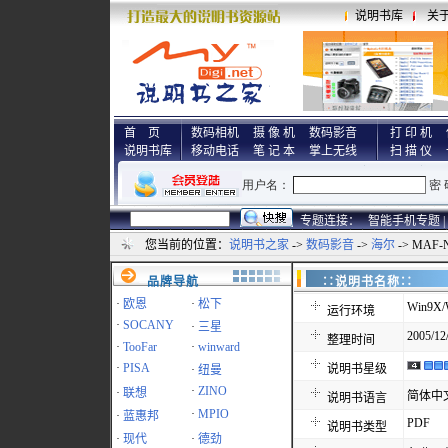
说明书库
关
首 页
数码相机
摄 像 机
数码影音
打 印 机
说明书库
移动电话
笔 记 本
掌上无线
扫 描 仪
专题连接：
智能手机专题 |
您当前的位置：
说明书之家
->
数码影音
->
海尔
-> MAF
品牌导航
∷说明书名称
·
欧恩
·
松下
Win9X/
运行环境
·
SOCANY
·
三星
2005/12
整理时间
·
TooFar
·
winward
·
PISA
说明书星级
·
纽曼
·
ZINO
·
联想
简体中
说明书语言
·
MPIO
·
蓝惠邦
PDF
说明书类型
·
现代
·
德劲