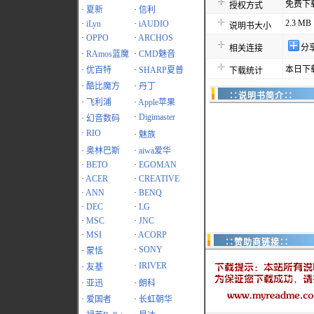
免费下
授权方式
·
夏新
·
信利
2.3 MB
·
iLyn
·
iAUDIO
说明书大小
·
OPPO
·
ARCHOS
分
相关连接
·
RAmos蓝魔
·
CMD魅音
本日下载
·
优百特
·
SHARP夏普
下载统计
·
酷比魔方
·
丹丁
∷说明书简介∷
·
飞利浦
·
Apple苹果
·
Digimaster
·
幻音数码
·
RIO
·
魅族
·
奥林巴斯
·
aiwa爱华
·
BETO
·
EGOMAN
·
ACER
·
CREATIVE
·
ANN
·
BENQ
·
DEC
·
LG
·
MSC
·
JNC
·
MSI
·
ACORP
∷赞助商链接∷
·
SONY
·
蒙恬
·
IRIVER
·
友基
·
亚迅
·
朗科
·
爱国者
·
长虹朝华