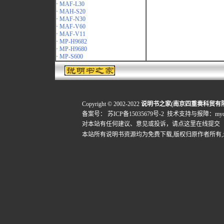
·
MAF-L30
·
MAH-S20
·
MAF-N30
·
MAF-V60
·
MAF-V11
·
MP-H9682
·
MP-H9680
·
MP-S600
Copyright © 2002-2022
说明书之家(南京四重奏科贸有
备案号：
苏ICP备15035679号-2
技术支持与报障：mydigi
对本站有任何建议、意见或投诉，
请点这里在线提交
本站所有说明书资源均为免费下载,版权归原作者所有