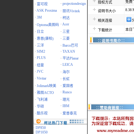
免费
授权方式
·
projectiondesign
·
富可视
8.38
·
ASK Proxima
·
丽讯Vivitek
说明书大小
·
3M
·
柯达
相关连接
·
Acer
·
Optoma奥图码
本日
下载统计
·
日立
·
三星
·
惠普(康柏)
·
三菱
∷说明书简介∷
·
三洋
·
Barco巴可
·
SIM2
·
TAXAN
·
PLUS
·
平达Planar
·
LEICA
·
纽曼
·
JVC
·
海尔
·
Vivitar
·
长虹
·
Jolimark映美
·
爱国者
·
Runco
·
雅图ACTO
·
飞利浦
·
理光
·
IBM
·
华硕
∷赞助商链接∷
·
酷乐视
·
爱普泰克
柯达热门下载
·
DP850
·
DP1050