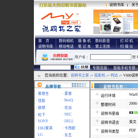
说明书库
关
首 页
数码相机
摄 像 机
数码影音
打 印 机
说明书库
移动电话
笔 记 本
掌上无线
扫 描 仪
专题连接：
智能手机专题 |
您当前的位置：
说明书之家
->
投影机
->
柯达
-> V600说
品牌导航
∷说明书名称
·
爱普生
·
夏普
Win9
运行环境
·
BenQ
·
佳能
2006/
整理时间
·
联想
·
优派
说明书星级
·
NEC
·
松下
·
SONY
·
DELL
英文
说明书语言
·
EIKI爱其
·
卡西欧
PDF
说明书类型
·
LG
·
东芝