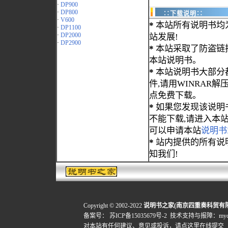
·
DP900
·
DP800
∷下载说明∷
·
V600
*
本站所有说明书均
·
DP1100
·
DP2000
站发展!
·
DP2900
*
本站采取了防盗链
本站说明书。
*
本站说明书大部分都为
件,请用WINRAR解压
点免费下载。
*
如果您发现该说明
不能下载,请进入本
可以申请本站
说明书
*
站内提供的所有说
知我们!
Copyright © 2002-2022
说明书之家(南京四重奏科贸有
备案号：
苏ICP备15035679号-2
技术支持与报障：mydigi
对本站有任何建议、意见或投诉，
请点这里在线提交