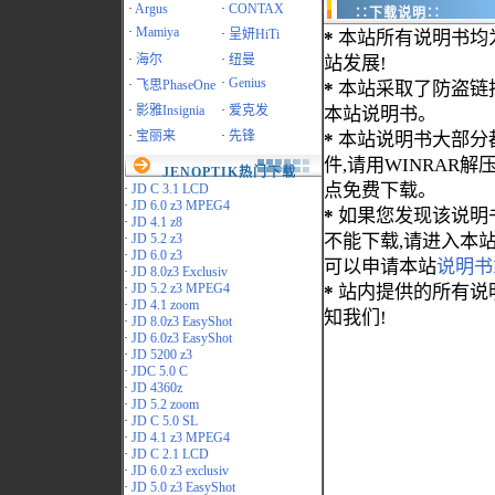
·
Argus
·
CONTAX
∷下载说明∷
·
Mamiya
·
呈妍HiTi
*
本站所有说明书均
·
海尔
·
纽曼
站发展!
·
Genius
·
飞思PhaseOne
*
本站采取了防盗链
·
影雅Insignia
·
爱克发
本站说明书。
·
宝丽来
·
先锋
*
本站说明书大部分都为
件,请用WINRAR解压
JENOPTIK热门下载
点免费下载。
·
JD C 3.1 LCD
·
JD 6.0 z3 MPEG4
*
如果您发现该说明
·
JD 4.1 z8
·
JD 5.2 z3
不能下载,请进入本
·
JD 6.0 z3
可以申请本站
说明书
·
JD 8.0z3 Exclusiv
·
JD 5.2 z3 MPEG4
*
站内提供的所有说
·
JD 4.1 zoom
知我们!
·
JD 8.0z3 EasyShot
·
JD 6.0z3 EasyShot
·
JD 5200 z3
·
JDC 5.0 C
·
JD 4360z
·
JD 5.2 zoom
·
JD C 5.0 SL
·
JD 4.1 z3 MPEG4
·
JD C 2.1 LCD
·
JD 6.0 z3 exclusiv
·
JD 5.0 z3 EasyShot