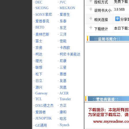
免费下载
·
DEC
·
JVC
授权方式
·
SICONG
·
MEGXON
3.8 MB
说明书大小
·
SONY索尼
·
爱普生
分享
相关连接
·
爱普泰克
·
东泰
·
BETO
·
东芝
本日下载：
下载统计
·
奥林巴斯
·
三洋
∷说明书简介∷
·
富士
·
佳能
·
京瓷
·
卡西欧
·
柯达
·
柯尼卡美能达
·
理光
·
尼康
·
联想
·
三星
·
松下
·
惠普
·
日立
·
友基
·
源兴
·
凤凰
·
Gateway
·
ACER
·
TCL
·
Traveler
∷赞助商链接∷
·
DXG德之杰
·
方正
·
爱国者
·
康和
·
JENOPTIK
·
哈苏
·
Nytech
·
GE通用