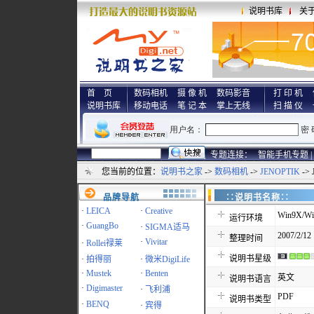
说明书库
关
首 页
数码相机
摄 像 机
数码影音
打 印 机
说明书库
移动电话
笔 记 本
掌上无线
扫 描 仪
专题连接：
智能手机专题 |
您当前的位置：
说明书之家
->
数码相机
->
JENOPTIK
-> 
品牌导航
∷说明书名称
·
LEICA
·
Creative
Win9X/Wi
运行环境
·
GuangBo
·
SIGMA适马
2007/2/12 
整理时间
·
Vivitar
·
Rollei禄莱
说明书星级
·
拍得丽
·
微米DigiLife
·
Mustek
·
Benten
英文
说明书语言
·
Digimaster
·
飞利浦
PDF
说明书类型
·
BENQ
·
宾得